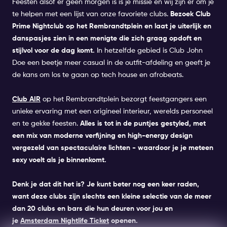
Feesten alsof er geen morgen is is je missie en wij zijn er om je
te helpen met een lijst van onze favoriete clubs.
Bezoek
Club
Prime
Nightclub op
het Rembrandtplein
en laat je uiterlijk en
danspasjes zien in een menigte die zich graag opdoft en
stijlvol voor de dag komt.
In hetzelfde gebied is
Club John
Doe
een beetje meer casual in de outfit-afdeling en geeft je
de kans om los te gaan op tech house en afrobeats.
Club AIR
op het Rembrandtplein bezorgt feestgangers een
unieke ervaring met een origineel interieur, werelds personeel
en te gekke feesten.
Alles is tot in de puntjes gestyled, met
een mix van moderne verfijning en high-energy design
vergezeld van spectaculaire lichten - waardoor je je meteen
sexy voelt als je binnenkomt.
Denk je dat dit het is?
Je kunt beter nog een keer raden,
want deze clubs zijn slechts een kleine selectie van de meer
dan 20 clubs en bars die hun deuren voor jou en
je
Amsterdam Nightlife Ticket
openen.