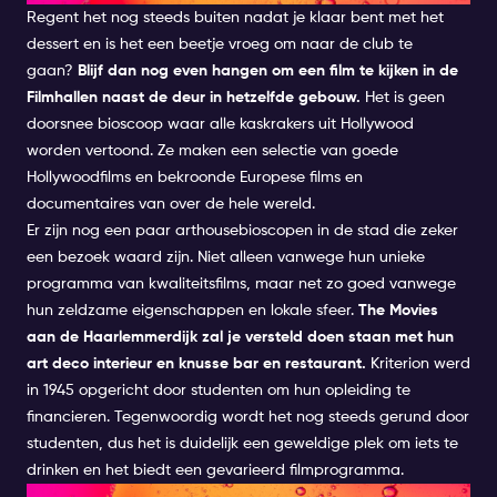
Regent het nog steeds buiten nadat je klaar bent met het
dessert en is het een beetje vroeg om naar de club te
gaan?
Blijf dan nog even hangen om een film te kijken in de
Filmhallen naast de deur in hetzelfde gebouw.
Het is geen
doorsnee bioscoop waar alle kaskrakers uit Hollywood
worden vertoond. Ze maken een selectie van goede
Hollywoodfilms en bekroonde Europese films en
documentaires van over de hele wereld.
Er zijn nog een paar arthousebioscopen in de stad die zeker
een bezoek waard zijn. Niet alleen vanwege hun unieke
programma van kwaliteitsfilms, maar net zo goed vanwege
hun zeldzame eigenschappen en lokale sfeer.
The Movies
aan de Haarlemmerdijk zal je versteld doen staan met hun
art deco interieur en knusse bar en restaurant.
Kriterion werd
in 1945 opgericht door studenten om hun opleiding te
financieren. Tegenwoordig wordt het nog steeds gerund door
studenten, dus het is duidelijk een geweldige plek om iets te
drinken en het biedt een gevarieerd filmprogramma.