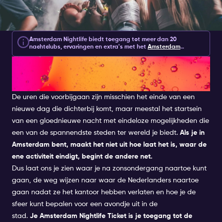
Amsterdam Nightlife biedt toegang tot meer dan 20
nachtclubs, ervaringen en extra's met het
Amsterdam
Nightlife Ticket
.
Een
Amsterdam Nightlife Ticket
bevat 2 of 7
Een culinair paradijs in
dagen toegang en kost €10.
Klik
hier
voor meer informatie.
Amsterdam
De uren die voorbijgaan zijn misschien het einde van een
nieuwe dag die dichterbij komt, maar meestal het startsein
van een gloednieuwe nacht met eindeloze mogelijkheden die
een van de spannendste steden ter wereld je biedt.
Als je in
Amsterdam bent, maakt het niet uit hoe laat het is, waar de
ene activiteit eindigt, begint de andere net.
Dus laat ons je zien waar je na zonsondergang naartoe kunt
gaan, de weg wijzen naar waar de Nederlanders naartoe
gaan nadat ze het kantoor hebben verlaten en hoe je de
sfeer kunt bepalen voor een avondje uit in de
stad.
Je
Amsterdam Nightlife Ticket
is je toegang tot de