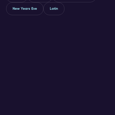
New Years Eve
Latin