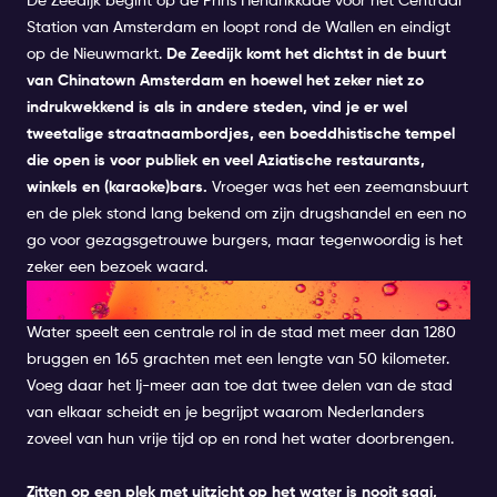
De Zeedijk begint op de Prins Hendrikkade voor het
Centraal
Station
van Amsterdam en loopt rond de
Wallen
en eindigt
op de Nieuwmarkt.
De Zeedijk komt het dichtst in de buurt
van Chinatown Amsterdam en hoewel het zeker niet zo
indrukwekkend is als in andere steden, vind je er wel
tweetalige straatnaambordjes, een boeddhistische tempel
die open is voor publiek en veel Aziatische restaurants,
winkels en (karaoke)bars.
Vroeger was het een zeemansbuurt
en de plek stond lang bekend om zijn drugshandel en een no
go voor gezagsgetrouwe burgers, maar tegenwoordig is het
zeker een bezoek waard.
CHILLEN OP HET WATER
Water speelt een centrale rol in de stad met meer dan 1280
bruggen en 165 grachten met een lengte van 50 kilometer.
Voeg daar het Ij-meer aan toe dat twee delen van de stad
van elkaar scheidt en je begrijpt waarom Nederlanders
zoveel van hun vrije tijd op en rond het water doorbrengen.
Zitten op een plek met uitzicht op het water is nooit saai,