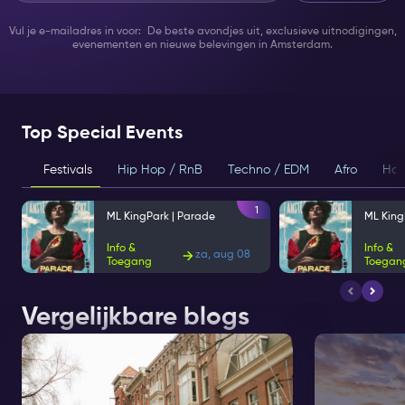
Vul je e-mailadres in voor: De beste avondjes uit, exclusieve uitnodigingen,
evenementen en nieuwe belevingen in Amsterdam.
Top Special Events
Festivals
Hip Hop / RnB
Techno / EDM
Afro
Hou
1
ML KingPark | Parade
ML King
Info &
Info &
za, aug 08
Toegang
Toegan
Vergelijkbare blogs