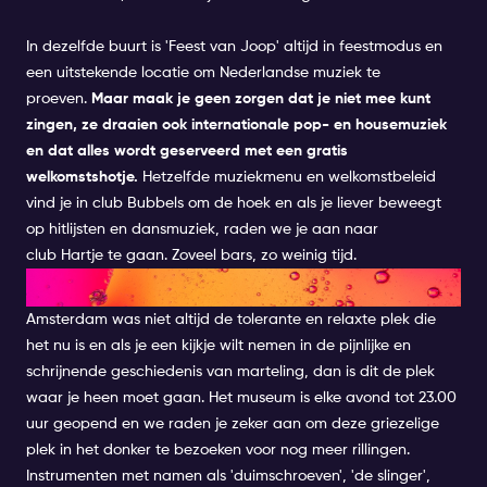
In dezelfde buurt is '
Feest van Joop
' altijd in feestmodus en
een uitstekende locatie om Nederlandse muziek te
proeven.
Maar maak je geen zorgen dat je niet mee kunt
zingen, ze draaien ook internationale pop- en housemuziek
en dat alles wordt geserveerd met een gratis
welkomstshotje.
Hetzelfde muziekmenu en welkomstbeleid
vind je in club
Bubbels
om de hoek en als je liever beweegt
op hitlijsten en dansmuziek, raden we je aan naar
club
Hartje
te gaan. Zoveel bars, zo weinig tijd.
BEZOEK HET FOLTERMUSEUM
Amsterdam was niet altijd de tolerante en relaxte plek die
het nu is en als je een kijkje wilt nemen in de pijnlijke en
schrijnende geschiedenis van marteling, dan is dit de plek
waar je heen moet gaan. Het museum is elke avond tot 23.00
uur geopend en we raden je zeker aan om deze griezelige
plek in het donker te bezoeken voor nog meer rillingen.
Instrumenten met namen als 'duimschroeven', 'de slinger',