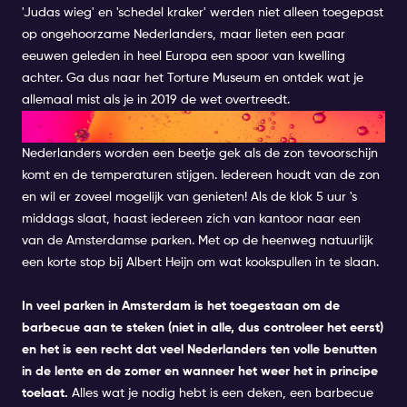
'Judas wieg' en 'schedel kraker' werden niet alleen toegepast
op ongehoorzame Nederlanders, maar lieten een paar
eeuwen geleden in heel Europa een spoor van kwelling
achter. Ga dus naar het Torture Museum en ontdek wat je
allemaal mist als je in 2019 de wet overtreedt.
BARBECUEËN IN HET PARK
Nederlanders worden een beetje gek als de zon tevoorschijn
komt en de temperaturen stijgen. Iedereen houdt van de zon
en wil er zoveel mogelijk van genieten! Als de klok 5 uur 's
middags slaat, haast iedereen zich van kantoor naar een
van de Amsterdamse parken. Met op de heenweg natuurlijk
een korte stop bij Albert Heijn om wat kookspullen in te slaan.
In veel parken in Amsterdam is het toegestaan om de
barbecue aan te steken (niet in alle, dus controleer het eerst)
en het is een recht dat veel Nederlanders ten volle benutten
in de lente en de zomer en wanneer het weer het in principe
toelaat.
Alles wat je nodig hebt is een deken, een barbecue