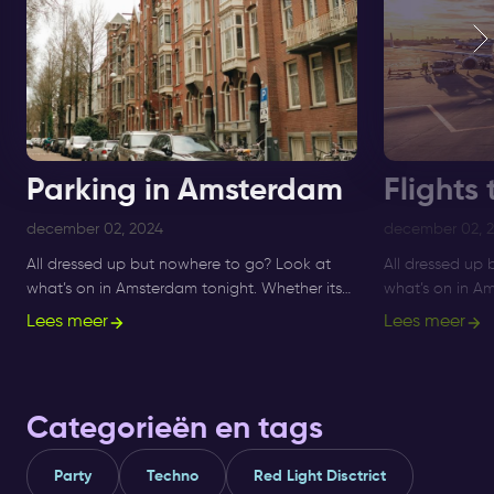
Parking in Amsterdam
Flights
december 02, 2024
december 02, 
All dressed up but nowhere to go? Look at
All dressed up
what’s on in Amsterdam tonight. Whether its
what’s on in Am
Sunday, Monday or Saturday- there is always
Sunday, Monday
Lees meer
Lees meer
something to do and to see.
something to d
Categorieën en tags
Party
Techno
Red Light Disctrict