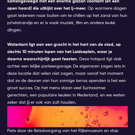
samengevoegd met een enorme glazen voorkant (en een
open haard) die uitkijkt over het Ij-meer.
Op warmere dagen
gaat iedereen naar buiten om te chillen op het zand van hun
privéstrandje en er is vaak muziek, film en andere leuke
dingen.
Waterkant ligt aan een gracht in het hart van de stad, op
slechts 10 minuten lopen van
het Leidseplein
, waar je
daarna waarschijnlijk gaat feesten.
Deze hotspot ligt vlak
achter een lelijke parkeergarage. De eigenaren zagen iets in
deze locatie dat velen niet zagen, maar vanaf het moment
dat ze de deuren van hun zonnige terras openden is het een
groot succes. Op het menu staan veel Surinaamse
gerechten, een populaire keuken in Nederland, en we weten
zeker dat jij er ook van zult houden.
EEN BEETJE CULTUUR OPDOEN
OP HET MUSEUMPLEIN
Fiets door de fietsdoorgang van het Rijksmuseum en stop