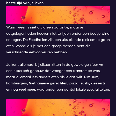
beste tijd van je leven.
Probeer eens iets anders in de
Foodhallen
Warm weer is niet altijd een garantie, maar je
eetgelegenheden hoeven niet te lijden onder een beetje wind
en regen. De Foodhallen zijn een uitstekende plek om te gaan
eten, vooral als je met een groep mensen bent die
verschillende eetvoorkeuren hebben.
Je kunt allemaal bij elkaar zitten in de geweldige sfeer vn
een historisch gebouw dat vroeger een tramremise was,
maar allemaal iets anders eten als je dat wilt.
Dim sum,
hamburgers, Vietnamese gerechten, pizza, sushi, desserts
en nog veel meer,
waaronder een aantal lokale specialiteiten.
EEN FILM KIJKEN IN EEN ART
HOUSE BIOSCOOP