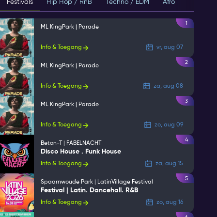
Festivals
Hip Hop / RnB
Techno / EDM
Afro
House
1
ML KingPark | Parade
Info & Toegang
vr, aug 07
2
ML KingPark | Parade
Info & Toegang
za, aug 08
3
ML KingPark | Parade
Info & Toegang
zo, aug 09
4
Beton-T | FABELNACHT
Disco House . Funk House
Info & Toegang
za, aug 15
5
Spaarnwoude Park | LatinVillage Festival
Festival | Latin. Dancehall. R&B
Info & Toegang
zo, aug 16