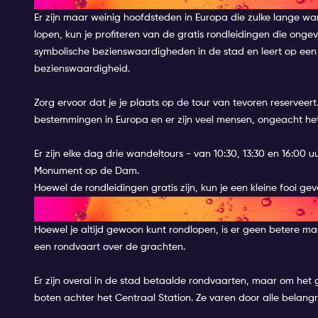
Er zijn maar weinig hoofdsteden in Europa die zulke lange wa
lopen, kun je profiteren van de gratis rondleidingen die o
symbolische bezienswaardigheden in de stad en leert op een l
bezienswaardigheid.
Zorg ervoor dat je je plaats op de tour van tevoren reserveer
bestemmingen in Europa en er zijn veel mensen, ongeacht het
Er zijn elke dag drie wandeltours - van 10:30, 13:30 en 16:00 uu
Monument op de Dam.
Hoewel de rondleidingen gratis zijn, kun je een kleine fooi g
PROBEER EEN GRATIS RONDV
Hoewel je altijd gewoon kunt rondlopen, is er geen betere 
een rondvaart over de grachten.
Er zijn overal in de stad betaalde rondvaarten, maar om het
boten achter het Centraal Station. Ze varen door alle belan