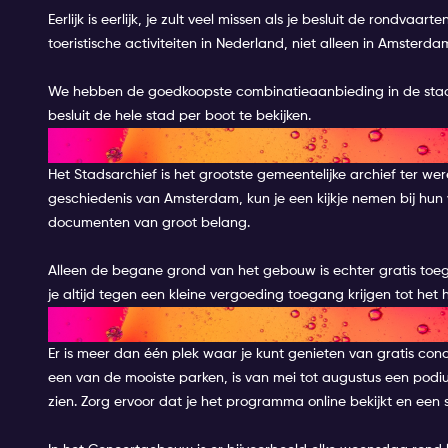
Eerlijk is eerlijk, je zult veel missen als je besluit de rondvaar
toeristische activiteiten in Nederland, niet alleen in Amsterda
We hebben de goedkoopste combinatieaanbieding in de stad wa
besluit de hele stad per boot te bekijken.
BESTUDEER DE GESCHIEDENIS
Het Stadsarchief is het grootste gemeentelijke archief ter wer
geschiedenis van Amsterdam, kun je een kijkje nemen bij hun 
documenten van groot belang.
Alleen de begane grond van het gebouw is echter gratis toegan
je altijd tegen een kleine vergoeding toegang krijgen tot het
GENIET VAN EEN GRATIS CON
Er is meer dan één plek waar je kunt genieten van gratis conce
een van de mooiste parken, is van mei tot augustus een podi
zien. Zorg ervoor dat je het programma online bekijkt en een 