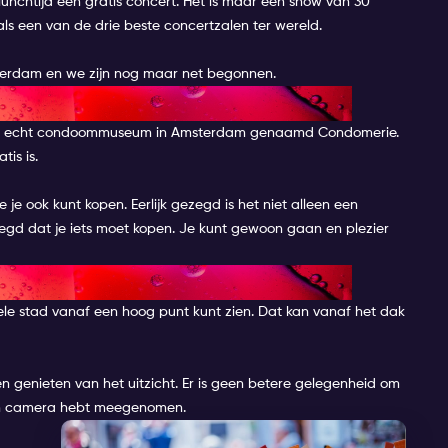
unchtijd een gratis concert. Het is maar een show van 30
ls een van de drie beste concertzalen ter wereld.
Amsterdam en we zijn nog maar net begonnen.
UM
s een echt condoommuseum in Amsterdam genaamd Condomerie.
is is.
je ook kunt kopen. Eerlijk gezegd is het niet alleen een
egd dat je iets moet kopen. Je kunt gewoon gaan en plezier
AM
ele stad vanaf een hoog punt kunt zien. Dat kan vanaf het dak
n genieten van het uitzicht. Er is geen betere gelegenheid om
 een camera hebt meegenomen.