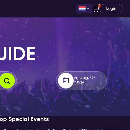
0
Login
UIDE
vr, aug. 07
05:16
op Special Events