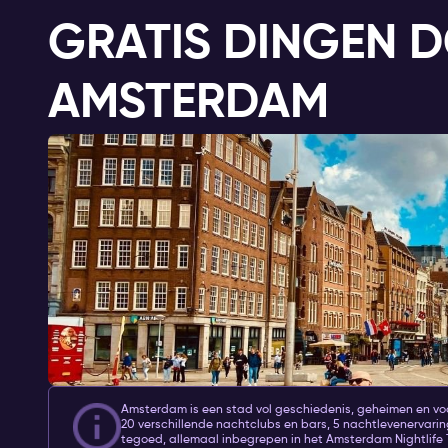
GRATIS DINGEN D
AMSTERDAM
Amsterdam is een stad vol geschiedenis, geheimen en vo
20 verschillende nachtclubs en bars, 5 nachtlevenervarin
tegoed, allemaal inbegrepen in het Amsterdam Nightlife T