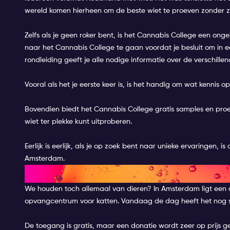
wereld komen hierheen om de beste wiet te proeven zonder z
Zelfs als je geen roker bent, is het Cannabis College een ongel
naar het Cannabis College te gaan voordat je besluit om in e
rondleiding geeft je alle nodige informatie over de verschill
Vooral als het je eerste keer is, is het handig om wat kennis o
Bovendien biedt het Cannabis College gratis samples en proef
wiet ter plekke kunt uitproberen.
Eerlijk is eerlijk, als je op zoek bent naar unieke ervaringen, 
Amsterdam.
POEZENBOOT - EEN KATTENHE
We houden toch allemaal van dieren? In Amsterdam ligt een
opvangcentrum voor katten. Vandaag de dag heeft het nog st
De toegang is gratis, maar een donatie wordt zeer op prijs g