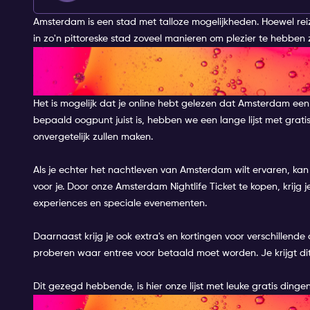
Amsterdam is een stad met talloze mogelijkheden. Hoewel reiz
in zo'n pittoreske stad zoveel manieren om plezier te hebben 
WAT ZIJN DE LEUKSTE GRATIS
AMSTERDAM?
Het is mogelijk dat je online hebt gelezen dat Amsterdam een 
bepaald oogpunt juist is, hebben we een lange lijst met gratis
onvergetelijk zullen maken.
Als je echter het nachtleven van Amsterdam wilt ervaren, kan 
voor je. Door onze
Amsterdam Nightlife Ticket
te kopen, krijg
experiences en speciale evenementen.
Daarnaast krijg je ook extra's en kortingen voor verschillende ac
proberen waar entree voor betaald moet worden. Je krijgt di
Dit gezegd hebbende, is hier onze lijst met leuke gratis ding
DOE MEE AAN EEN GRATIS WA