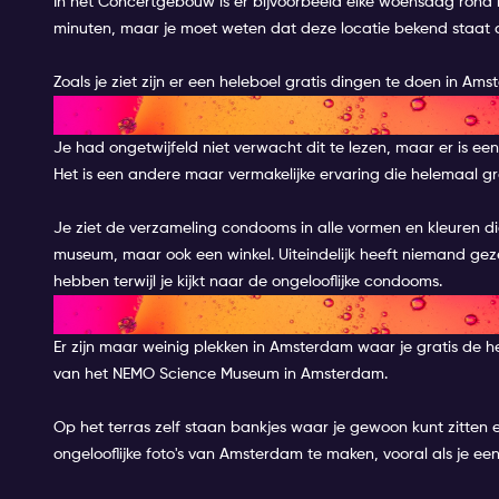
In het Concertgebouw is er bijvoorbeeld elke woensdag rond l
minuten, maar je moet weten dat deze locatie bekend staat a
Zoals je ziet zijn er een heleboel gratis dingen te doen in 
BEZOEK HET CONDOOMMUSE
Je had ongetwijfeld niet verwacht dit te lezen, maar er i
Het is een andere maar vermakelijke ervaring die helemaal grat
Je ziet de verzameling condooms in alle vormen en kleuren die 
museum, maar ook een winkel. Uiteindelijk heeft niemand gez
hebben terwijl je kijkt naar de ongelooflijke condooms.
EEN 360° ZICHT OP AMSTERD
Er zijn maar weinig plekken in Amsterdam waar je gratis de h
van het NEMO Science Museum in Amsterdam.
Op het terras zelf staan bankjes waar je gewoon kunt zitten e
ongelooflijke foto's van Amsterdam te maken, vooral als je