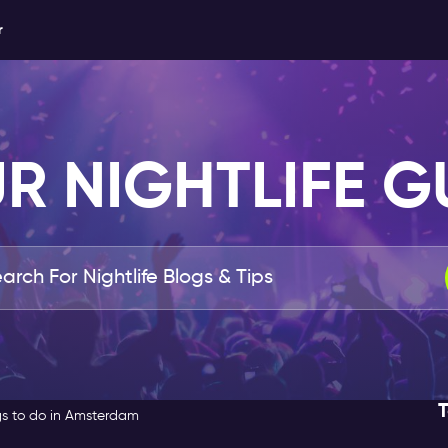
r
R NIGHTLIFE G
T
gs to do in Amsterdam