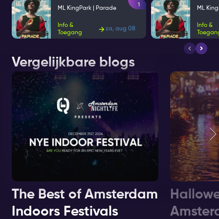
1
ML KingPark | Parade
ML King
Info &
Info &
za, aug 08
Toegang
Toegan
Vergelijkbare blogs
The Best of Amsterdam
Hallowe
Indoors Festivals
Amster