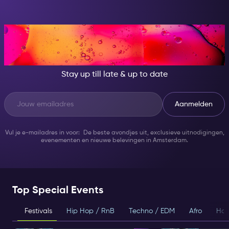
onze volledige kalender met speciale ADE-evenementen
.
AT NIGHT, BECOME
SOMEONE GREAT!
Stay up till late & up to date
Aanmelden
Vul je e-mailadres in voor: De beste avondjes uit, exclusieve uitnodigingen,
evenementen en nieuwe belevingen in Amsterdam.
Top Special Events
Festivals
Hip Hop / RnB
Techno / EDM
Afro
Hou