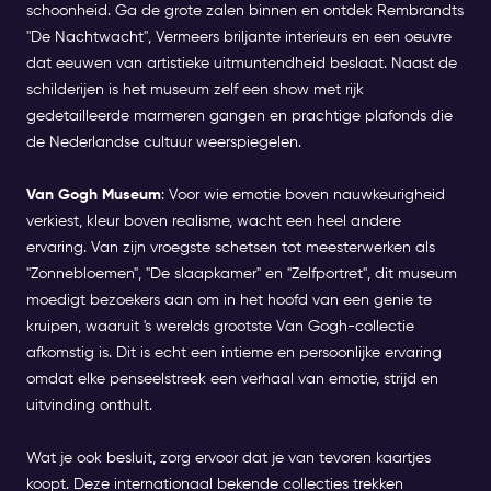
schoonheid. Ga de grote zalen binnen en ontdek Rembrandts
"De Nachtwacht", Vermeers briljante interieurs en een oeuvre
dat eeuwen van artistieke uitmuntendheid beslaat. Naast de
schilderijen is het museum zelf een show met rijk
gedetailleerde marmeren gangen en prachtige plafonds die
de Nederlandse cultuur weerspiegelen.
Van Gogh Museum
: Voor wie emotie boven nauwkeurigheid
verkiest, kleur boven realisme, wacht een heel andere
ervaring. Van zijn vroegste schetsen tot meesterwerken als
"Zonnebloemen", "De slaapkamer" en "Zelfportret", dit museum
moedigt bezoekers aan om in het hoofd van een genie te
kruipen, waaruit 's werelds grootste Van Gogh-collectie
afkomstig is. Dit is echt een intieme en persoonlijke ervaring
omdat elke penseelstreek een verhaal van emotie, strijd en
uitvinding onthult.
Wat je ook besluit, zorg ervoor dat je van tevoren kaartjes
koopt. Deze internationaal bekende collecties trekken