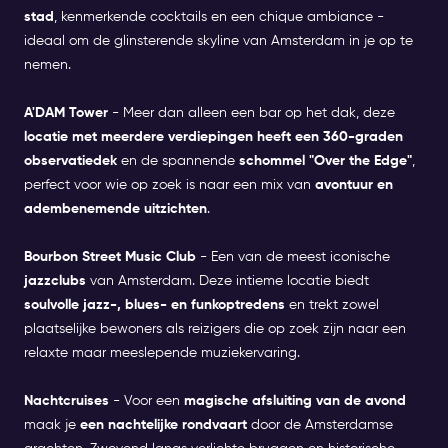
stad
, kenmerkende cocktails en een chique ambiance -
ideaal om de glinsterende skyline van Amsterdam in je op te
nemen.
A'DAM Tower
- Meer dan alleen een bar op het dak, deze
locatie met meerdere verdiepingen heeft een 360-graden
observatiedek
en de spannende
schommel "Over the Edge"
,
perfect voor wie op zoek is naar een mix van
avontuur en
adembenemende uitzichten
.
Bourbon Street Music Club
- Een van de meest iconische
jazzclubs
van Amsterdam. Deze intieme locatie biedt
soulvolle jazz-, blues- en funkoptredens
en trekt zowel
plaatselijke bewoners als reizigers die op zoek zijn naar een
relaxte maar meeslepende muziekervaring.
Nachtcruises
- Voor een
magische afsluiting van de avond
maak je
een nachtelijke rondvaart
door de Amsterdamse