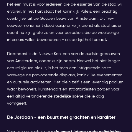
het een must is voor iedereen die de essentie van de stad wil
ervaren. In het hart staat het Koninklijk Paleis, een prachtig
overblijfsel uit de Gouden Eeuw van Amsterdam. Dit 17e-
eeuwse monument deed oorspronkelijk dienst als stadhuis en
opent nu zijn grote zalen voor bezoekers die de weelderige
interieurs willen bewonderen - als de tijd het toelaat.
Daarnaast is de Nieuwe Kerk een van de oudste gebouwen
van Amsterdam, ondanks zijn naam. Hoewel het niet langer
een religieuze plek is, is het toch een intrigerende halte
vanwege de provocerende displays, koninklijke evenementen
en culturele activiteiten. Het plein zelf is een levendig podium
waar bewoners, kunstenaars en straatartiesten zorgen voor
een altijd veranderende stedelijke scène die je dag
vormgeeft.
De Jordaan - een buurt met grachten en karakter
Voor wie op zoek is naar
de meest interessante activiteiten