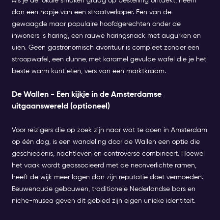
Als je de lokale smaken graag op bestelling ontdekt, neem
dan een hapje van een straatverkoper. Een van de
gewaagde maar populaire hoofdgerechten onder de
inwoners is haring, een rauwe haringsnack met augurken en
uien. Geen gastronomisch avontuur is compleet zonder een
stroopwafel, een dunne, met karamel gevulde wafel die je het
beste warm kunt eten, vers van een marktkraam.
De Wallen - Een kijkje in de Amsterdamse
uitgaanswereld (optioneel)
Voor reizigers die op zoek zijn naar wat te doen in Amsterdam
op één dag, is een wandeling door de Wallen een optie die
geschiedenis, nachtleven en controverse combineert. Hoewel
het vaak wordt geassocieerd met de neonverlichte ramen,
heeft de wijk meer lagen dan zijn reputatie doet vermoeden.
Eeuwenoude gebouwen, traditionele Nederlandse bars en
niche-musea geven dit gebied zijn eigen unieke identiteit.