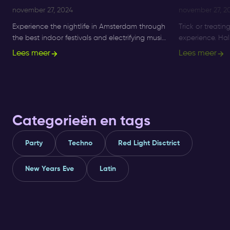
november 27, 2024
november 27, 2
Experience the nightlife in Amsterdam through
Trick or treatin
the best indoor festivals and electrifying music
experience. Ha
events for ultimate nightlife experiences in the
longer a small 
Lees meer
Lees meer
city.
what's on, and 
Categorieën en tags
Party
Techno
Red Light Disctrict
New Years Eve
Latin