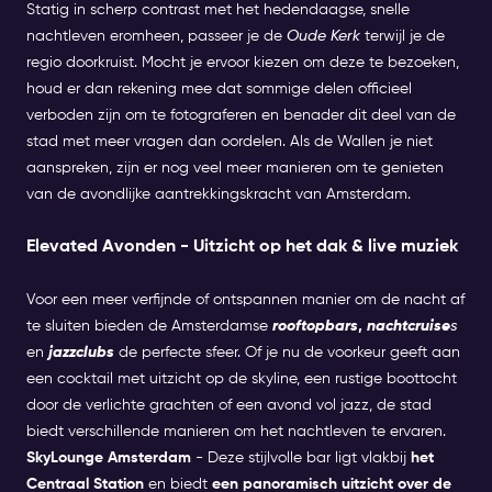
Statig in scherp contrast met het hedendaagse, snelle
nachtleven eromheen, passeer je de
Oude Kerk
terwijl je de
regio doorkruist. Mocht je ervoor kiezen om deze te bezoeken,
houd er dan rekening mee dat sommige delen officieel
verboden zijn om te fotograferen en benader dit deel van de
stad met meer vragen dan oordelen. Als de Wallen je niet
aanspreken, zijn er nog veel meer manieren om te genieten
van de avondlijke aantrekkingskracht van Amsterdam.
Elevated Avonden - Uitzicht op het dak & live muziek
Voor een meer verfijnde of ontspannen manier om de nacht af
te sluiten bieden de Amsterdamse
rooftopbars
,
nachtcruise
s
en
jazzclubs
de perfecte sfeer. Of je nu de voorkeur geeft aan
een cocktail met uitzicht op de skyline, een rustige boottocht
door de verlichte grachten of een avond vol jazz, de stad
biedt verschillende manieren om het nachtleven te ervaren.
SkyLounge Amsterdam
- Deze stijlvolle bar ligt vlakbij
het
Centraal Station
en biedt
een panoramisch uitzicht over de