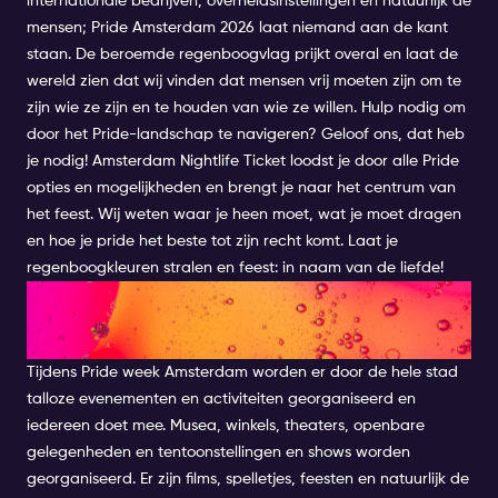
internationale bedrijven, overheidsinstellingen en natuurlijk de
mensen; Pride Amsterdam 2026 laat niemand aan de kant
staan. De beroemde regenboogvlag prijkt overal en laat de
wereld zien dat wij vinden dat mensen vrij moeten zijn om te
zijn wie ze zijn en te houden van wie ze willen. Hulp nodig om
door het Pride-landschap te navigeren? Geloof ons, dat heb
je nodig! Amsterdam Nightlife Ticket loodst je door alle Pride
opties en mogelijkheden en brengt je naar het centrum van
het feest. Wij weten waar je heen moet, wat je moet dragen
en hoe je pride het beste tot zijn recht komt. Laat je
regenboogkleuren stralen en feest: in naam van de liefde!
HOE VIER JE PRIDE DAY IN
AMSTERDAM
Tijdens Pride week Amsterdam worden er door de hele stad
talloze evenementen en activiteiten georganiseerd en
iedereen doet mee. Musea, winkels, theaters, openbare
gelegenheden en tentoonstellingen en shows worden
georganiseerd. Er zijn films, spelletjes, feesten en natuurlijk de