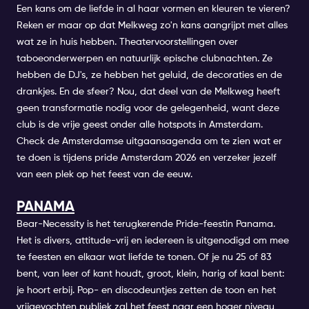
Een kans om de liefde in al haar vormen en kleuren te vieren?
Reken er maar op dat
Melkweg
zo'n kans aangrijpt met alles
wat ze in huis hebben. Theatervoorstellingen over
taboeonderwerpen en natuurlijk epische clubnachten. Ze
hebben de DJ's, ze hebben het geluid, de decoraties en de
drankjes. En de sfeer? Nou, dat deel van de
Melkweg
heeft
geen transformatie nodig voor de gelegenheid, want deze
club is de vrije geest onder alle hotspots in Amsterdam.
Check de
Amsterdamse uitgaansagenda
om te zien wat er
te doen is tijdens pride Amsterdam 2026 en verzeker jezelf
van een plek op het feest van de eeuw.
PANAMA
Bear-Necessity is
het
terugkerende Pride-feest
in Panama
.
Het is divers, attitude-vrij en iedereen is uitgenodigd om mee
te feesten en elkaar wat liefde te tonen. Of je nu 25 of 83
bent, van leer of kant houdt, groot, klein, harig of kaal bent:
je hoort erbij. Pop- en discodeuntjes zetten de toon en het
vrijgevochten publiek zal het feest naar een hoger niveau