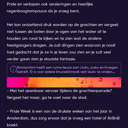
Pride en verkopen ook versieringen en heerlijke
regenboogtampouce als je vroeg bent.
Het kan ontzettend druk worden op de grachten en vergeet
niet tussen de boten door je ogen van het water af te
houden om rond te kijken en te zien wat de andere
feestgangers dragen. Je zult dingen zien waarvan je nooit
had gedacht dat je ze in je leven zou zien en je zult veel
verder gaan dan je stoutste fantasie.
Amsterdam heeft een ruime keuze aan clubs, pubs en kroegen
betreft. Er is voor iedere (muziek)smaak wat leuks te vinden.
Met jouw
Amsterdam Nightlife Ticket
heb je 2 of 7 dagen
PRAKTISCHE INFORMATIE
toegang tot de beste clubs in de stad, vanaf slechts 10 euro.
Dus of je voor het gebruikelijke avondje uit gaat, of als je een
keer iets anders wilt proberen, niets houd je meer tegen!
- Met het openbaar vervoer tijdens de grachtenparade?
Vergeet het maar, ga te voet naar de stad.
- Pride Week is een van de drukste weken van het jaar in
Amsterdam, dus zorg ervoor dat je vroeg een hotel of AirBnB
boekt.