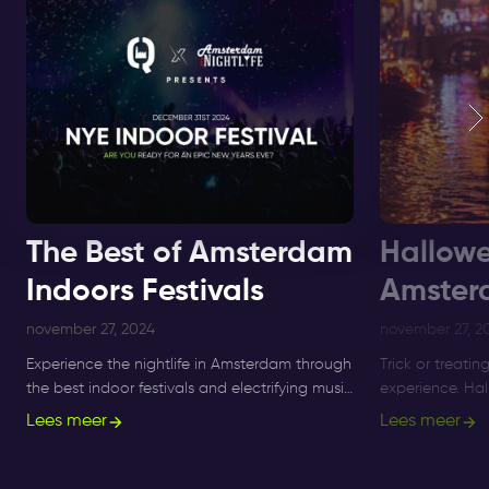
The Best of Amsterdam
Hallowe
Indoors Festivals
Amster
november 27, 2024
november 27, 2
Experience the nightlife in Amsterdam through
Trick or treatin
the best indoor festivals and electrifying music
experience. Ha
events for ultimate nightlife experiences in the
longer a small 
Lees meer
Lees meer
city.
what's on, and 