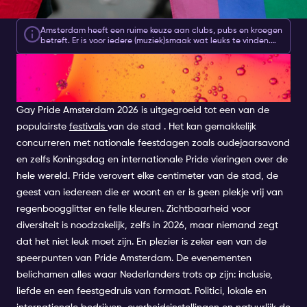
Amsterdam heeft een ruime keuze aan clubs, pubs en kroegen
betreft. Er is voor iedere (muziek)smaak wat leuks te vinden.
Met jouw
Amsterdam Nightlife Ticket
heb je 2 of 7 dagen
PRIDE AMSTERDAM 2026: JULI
toegang tot de beste clubs in de stad, vanaf slechts 10 euro.
Dus of je voor het gebruikelijke avondje uit gaat, of als je een
keer iets anders wilt proberen, niets houd je meer tegen!
27-AUGUSTUS 04
Gay Pride Amsterdam 2026 is uitgegroeid tot een van de
populairste
festivals
van de stad . Het kan gemakkelijk
concurreren met nationale feestdagen zoals oudejaarsavond
en zelfs Koningsdag en internationale Pride vieringen over de
hele wereld. Pride verovert elke centimeter van de stad, de
geest van iedereen die er woont en er is geen plekje vrij van
regenboogglitter en felle kleuren. Zichtbaarheid voor
diversiteit is noodzakelijk, zelfs in 2026, maar niemand zegt
dat het niet leuk moet zijn. En plezier is zeker een van de
speerpunten van Pride Amsterdam. De evenementen
belichamen alles waar Nederlanders trots op zijn: inclusie,
liefde en een feestgedruis van formaat. Politici, lokale en