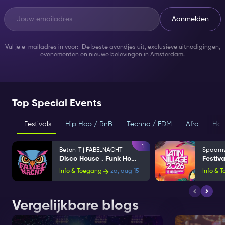
Aanmelden
Vul je e-mailadres in voor: De beste avondjes uit, exclusieve uitnodigingen,
evenementen en nieuwe belevingen in Amsterdam.
Top Special Events
Festivals
Hip Hop / RnB
Techno / EDM
Afro
Hou
1
Beton-T | FABELNACHT
Disco House . Funk House
Info & Toegang
za, aug 15
Info & 
Vergelijkbare blogs