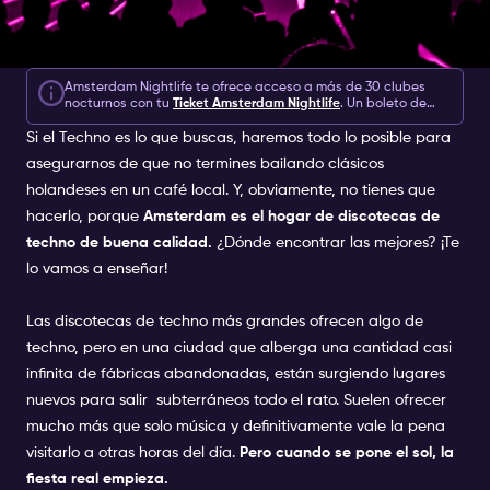
Amsterdam Nightlife te ofrece acceso a más de 30 clubes
nocturnos con tu
Ticket Amsterdam Nightlife
. Un boleto de
Amsterdam Nightlife incluye acceso de 1, 2 o 3-7 días a clubes
Si el Techno es lo que buscas, haremos todo lo posible para
nocturnos, experiencias y extras por €10.
asegurarnos de que no termines bailando clásicos
holandeses en un café local. Y, obviamente, no tienes que
hacerlo, porque
Amsterdam es el hogar de discotecas de
techno de buena calidad.
¿Dónde encontrar las mejores? ¡Te
lo vamos a enseñar!
Las discotecas de techno más grandes ofrecen algo de
techno, pero en una ciudad que alberga una cantidad casi
infinita de fábricas abandonadas, están surgiendo lugares
nuevos para salir subterráneos todo el rato. Suelen ofrecer
mucho más que solo música y definitivamente vale la pena
visitarlo a otras horas del día.
Pero cuando se pone el sol, la
fiesta real empieza.