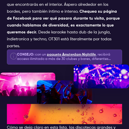
que encontrarás en el interior. Áspero alrededor en los
nuevo. Añadiendo las mejores bebidas premium,
bordes, pero también íntimo e intenso.
Chequea su página
cócteles anónimos y un interior único, John Doe
ofrece noches para recordar y es una valiosa
de Facebook para ver qué pasara durante tu visita, porque
adición a la escena nocturna de Ámsterdam.
cuando hablamos de diversidad, es exactamente lo que
Música: Tech House. Techno.
queremos decir.
Desde karaoke hasta dub de la jungla,
MinimalArtistas: Amsterdam's Finest - John Doe
indietronica y techno, OT301 está literalmente por todas
ResidenceCódigo de
partes.
vestimenta: CasualEdad: 18+Horario del
CONSEJO:
con un
paquete Ámsterdam Nightlife
, recibirá
evento: 23:00 - 04:00 (be inside before 1 AM)
acceso ilimitado a más de 30 clubes y bares, diferentes
experiencias, extras para la vida nocturna, bebidas / tragos
Información sobre la lista de invitados: Al
de bienvenida y 2 artículos especiales para la vida nocturna:
botella de champán y crucero por el canal.
seleccionar este Evento Especial junto con tu
Entrada de Amsterdam NIghtlife , serás incluido
en la lista de invitados para el evento. Puedes
elegir un Evento Especial por día sin costo
adicional.
CUANTO MÁS GRANDE,
MEJOR!
Cómo se deja claro en esta lista, las discotecas grandes y