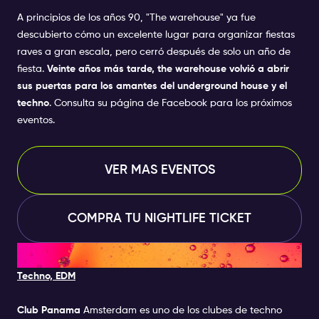
nuevo. Añadiendo las mejores bebidas premium,
A principios de los años 90, "The warehouse" ya fue
cócteles anónimos y un interior único, John Doe
ofrece noches para recordar y es una valiosa
descubierto cómo un excelente lugar para organizar fiestas
adición a la escena nocturna de Ámsterdam.
raves a gran escala, pero cerró después de solo un año de
Música: Tech House. Techno.
fiesta.
Veinte años más tarde, the warehouse volvió a abrir
MinimalArtistas: Amsterdam's Finest - John Doe
sus puertas para los amantes del underground house y el
ResidenceCódigo de
techno
. Consulta su página de Facebook para los próximos
vestimenta: CasualEdad: 18+Horario del
eventos.
evento: 23:00 - 04:00 (be inside before 1 AM)
Información sobre la lista de invitados: Al
VER MAS EVENTOS
seleccionar este Evento Especial junto con tu
Entrada de Amsterdam NIghtlife , serás incluido
en la lista de invitados para el evento. Puedes
COMPRA TU NIGHTLIFE TICKET
elegir un Evento Especial por día sin costo
adicional.
3. CLUB PANAMA
Techno, EDM
Club Panama
Amsterdam
es uno de los clubes de techno