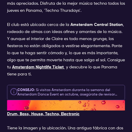
más apreciados. Disfruta de la mejor música techno todos los
jueves en Panama, 'Techno Thursdays'.
El club está ubicado cerca de la
Amsterdam Central Station
,
rodeado de almas con ideas afines y amantes de la música.
Y aunque el interior de Claire es todo menos grunge, los
fiesteros no están obligados a vestirse elegantemente. Ponte
lo que te haga sentir cómodo y, lo que es más importante,
algo que te permita moverte hasta que salga el sol. Consigue
tu
Amsterdam Nightlife Ticket
y descubre lo que Panama
tiene para ti.
CONSEJO
: Si visitas Ámsterdam durante la semana del
Amsterdam Dance Event en octubre, asegúrate de revisar
nuestro
Calendario de Eventos
Especiales y obtener acceso a
4. MELKWEG
los mejores clubes de techno ADE como:
John Doe
, Club
Atelier,
Panamá,
Melkweg
& Het Sieraad.
Drum, Bass, House, Techno, Electronic
Tiene la imagen y la ubicación. Una antigua fábrica con dos