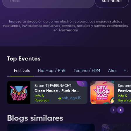
Suscríbete
Ingresa tu dirección de correo electrónico para: Las mejores salidas
nocturnas, invitaciones exclusivas, eventos, noticias y nuevas experiencias
en Amsterdam
Top Eventos
Festivals
Hip Hop / RnB
Techno / EDM
Afro
Hou
1
Beton-T | FABELNACHT
Disco House . Funk House
Info &
Info &
sáb, ago 15
Reservar
Reserva
Blogs similares