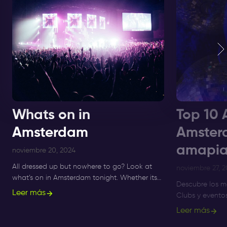
Whats on in
Top 10 
Amsterdam
Amster
amapia
noviembre 20, 2024
All dressed up but nowhere to go? Look at
noviembre 27, 
what’s on in Amsterdam tonight. Whether its
Descubre los m
Sunday, Monday or Saturday- there is always
Leer más
Clubs y evento
something to do and to see.
Amsterdam hast
Leer más
mejores noches