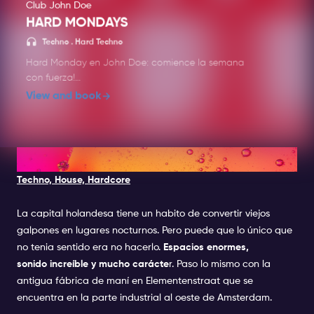
Club John Doe
HARD MONDAYS
Techno 
Techno . Hard Techno
Hard Monday en John Doe: comience la semana
con fuerza!
View and book
Los lunes son cualquier cosa menos ordinarios en
John Doe. Hard Monday ofrece ritmos enérgicos,
bajos potentes y un ambiente electrizante para
empezar la semana con fuerza. Con los mejores
2. H7 WAREHOUSE
DJ de hard techno e industrial, este evento es
Techno, House, Hardcore
para aquellos que anhelan música intensa y
movimiento sin parar. El fin de semana no ha
terminado: Hard Monday en John Doe es donde
La capital holandesa tiene un habito de convertir viejos
comienza la verdadera fiesta.
galpones en lugares nocturnos. Pero puede que lo único que
no tenia sentido era no hacerlo.
Espacios enormes,
John Doe es el lugar donde la música y la
sonido increíble y mucho carácte
r. Paso lo mismo con la
iluminación se unen. Con su tecnología de
antigua fábrica de maní en Elementenstraat que se
iluminación de alta gama, John Doe lleva la
encuentra en la parte industrial al oeste de Amsterdam.
experiencia del club a un nivel completamente