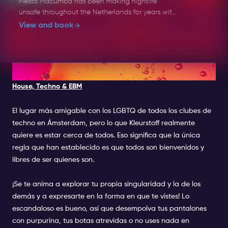
Fiesta Macumba has been making nightlife
unsafe throughout the Netherlands for years with
the now well-known recipe: dance, flirt and enjoy
View and book
the tastiest Música Latina, then and now. The
Fiesta Macumba Soundsystem & friends bombard
the dance floor with a Molotov cocktail of exotic
sounds: Reggaeton, Salsa, Bachata, Merengue,
5. KLEURSTOFF
Cumbia, Trap Latino, Baile Funk... everything is
House, Techno & EBM
thrown into the blender with a steaming dance
floor as a result!
El lugar más amigable con los LGBTQ de todos los clubes de
Music: Latin
techno en Ámsterdam, pero lo que Kleurstoff realmente
quiere es estar cerca de todos. Eso significa que la única
Line-up: TBA
regla que han establecido es que todos son bienvenidos y
libres de ser quienes son.
Dress Code: Party Chic
¡Se te anima a explorar tu propia singularidad y la de los
Age: 18+
demás y a expresarte en la forma en que te vistes! Lo
Event Time: 23:30 - 05:00
escandaloso es bueno, así que desempolva tus pantalones
con purpurina, tus botas atrevidas o no uses nada en