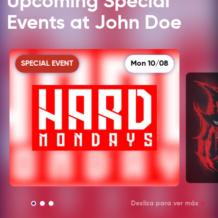
Upcoming Special
Events at John Doe
SPECIAL EVENT
Mon 10/08
Desliza para ver más