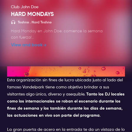
Club John Doe
HARD MONDAYS
Dark Te
Techno . Hard Techno
Hard Monday en John Doe: comience la semana
con fuerza!
View and book
Los lunes son cualquier cosa menos ordinarios en
John Doe. Hard Monday ofrece ritmos enérgicos,
bajos potentes y un ambiente electrizante para
empezar la semana con fuerza. Con los mejores
10. OT301
DJ de hard techno e industrial, este evento es
Esta organización sin fines de lucro ubicada justo al lado del
para aquellos que anhelan música intensa y
famoso Vondelpark tiene como objetivo brindar a sus
movimiento sin parar. El fin de semana no ha
terminado: Hard Monday en John Doe es donde
visitantes algo único, diverso y asequible.
Tanto los DJ locales
comienza la verdadera fiesta.
como los internacionales se roban el escenario durante los
fines de semana y los también durante los días de semana,
John Doe es el lugar donde la música y la
las actuaciones en vivo son parte del programa
.
iluminación se unen. Con su tecnología de
iluminación de alta gama, John Doe lleva la
La gran puerta de acero en la entrada te da un vistazo de lo
experiencia del club a un nivel completamente