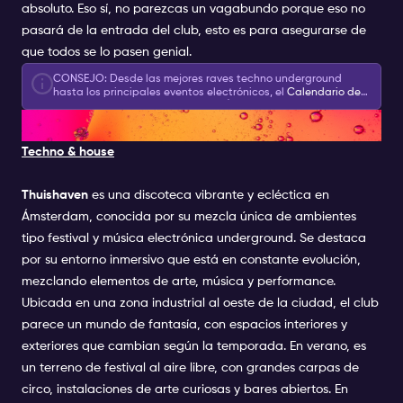
Guestlist Information: You will be placed on the
absoluto. Eso sí, no parezcas un vagabundo porque eso no
guestlist for this Special Event by selecting it
pasará de la entrada del club, esto es para asegurarse de
alongside your Amsterdam Nightlife Ticket. You
que todos se lo pasen genial.
can choose one Special Event per day at no
CONSEJO: Desde las mejores raves techno underground
extra cost.
hasta los principales eventos electrónicos, el
Calendario de
eventos especiales
lo tiene todo. Échale un vistazo y
6. THUISHAVEN
descubre aún más cosas que hacer en la ciudad.
Techno & house
Thuishaven
es una discoteca vibrante y ecléctica en
Ámsterdam, conocida por su mezcla única de ambientes
tipo festival y música electrónica underground. Se destaca
por su entorno inmersivo que está en constante evolución,
mezclando elementos de arte, música y performance.
Ubicada en una zona industrial al oeste de la ciudad, el club
parece un mundo de fantasía, con espacios interiores y
exteriores que cambian según la temporada. En verano, es
un terreno de festival al aire libre, con grandes carpas de
circo, instalaciones de arte curiosas y bares abiertos. En