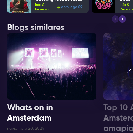
Info &
Info &
dom, ago 09
Reservar
Reserva
Blogs similares
Whats on in
Top 10 
Amsterdam
Amster
amapia
noviembre 20, 2024