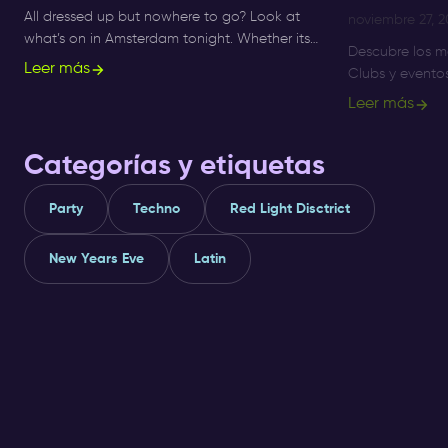
All dressed up but nowhere to go? Look at
noviembre 27, 
what’s on in Amsterdam tonight. Whether its
Descubre los m
Sunday, Monday or Saturday- there is always
Leer más
Clubs y evento
something to do and to see.
Amsterdam hast
Leer más
mejores noches
Amapiano.
Categorías y etiquetas
Party
Techno
Red Light Disctrict
New Years Eve
Latin