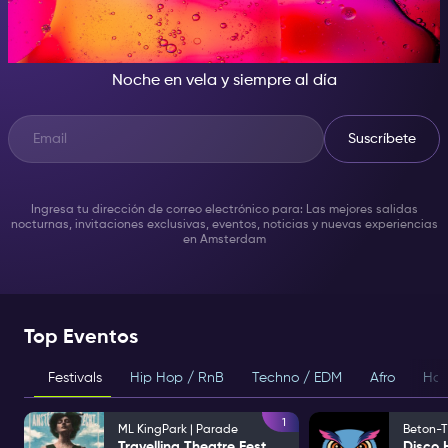
CUANDO CAE LA NOCHE, SÉ
LA ESTRELLA DEL SHOW
Noche en vela y siempre al día
Suscríbete
Ingresa tu dirección de correo electrónico para: Las mejores salidas
nocturnas, invitaciones exclusivas, eventos, noticias y nuevas experiencias
en Amsterdam
Top Eventos
Festivals
Hip Hop / RnB
Techno / EDM
Afro
Hou
1
ML KingPark | Parade
Beton-T
Travelling Theatre Festival