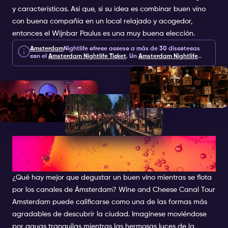
y características. Así que, si su idea es combinar buen vino
con buena compañía en un local relajado y acogedor,
entonces el Wijnbar Paulus es una muy buena elección.
Amsterdam
Nightlife ofrece acceso a más de 30 discotecas
con el
Amsterdam Nightlife Ticket
.
Un
Amsterdam Nightlife
Ticket
incluye 1, 2 o 7 días de acceso a discotecas,
experiencias y extras por 10 €.
EXPLORAR LOS CRUCEROS
DEL VINO Y EL QUESO
¿Qué hay mejor que degustar un buen vino mientras se flota
por los canales de Ámsterdam? Wine and Cheese Canal Tour
Amsterdam puede calificarse como una de las formas más
agradables de descubrir la ciudad. Imagínese moviéndose
por aguas tranquilas mientras las hermosas luces de la