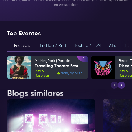
nocturnas, invitaciones exclusivas, eventos, noticias y nuevas experiencias
en Amsterdam
Top Eventos
Festivals
Hip Hop / RnB
Techno / EDM
Afro
Hou
1
ML KingPark | Parade
Beton-T
Travelling Theatre Festival
Info &
Info &
dom, ago 09
Reservar
Reserva
Blogs similares