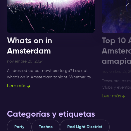
Whats on in
Top 10 
Amsterdam
Amster
amapia
noviembre 20, 2024
All dressed up but nowhere to go? Look at
noviembre 27, 
what’s on in Amsterdam tonight. Whether its
Descubre los m
Sunday, Monday or Saturday- there is always
Leer más
Clubs y evento
something to do and to see.
Amsterdam hast
Leer más
mejores noches
Amapiano.
Categorías y etiquetas
Party
Techno
Red Light Disctrict