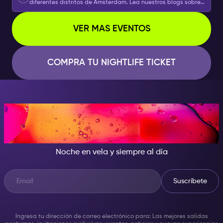
diferentes distritos de Ámsterdam. Lea nuestros blogs sobre
la vida nocturna de Ámsterdam para descubrir qué puede
hacer con su Entrada para la Vida Nocturna de Ámsterdam,
incluidas recomendaciones gastronómicas y mucho más.
VER MAS EVENTOS
Infórmese sobre todas las formas de aprovechar al máximo
sus experiencias.
COMPRA TU NIGHTLIFE TICKET
CUANDO CAE LA NOCHE, SÉ
LA ESTRELLA DEL SHOW
Noche en vela y siempre al día
Suscríbete
Ingresa tu dirección de correo electrónico para: Las mejores salidas