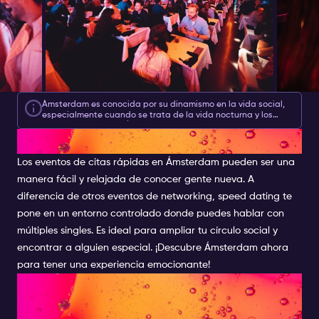
Ámsterdam es conocida por su dinamismo en la vida social,
especialmente cuando se trata de la vida nocturna y los
eventos sociales de Ámsterdam, por lo que es ideal para las
SPEED DATING AMSTERDAM
citas rápidas. Al ser una forma única de citas, le permite
pasar tiempo con muchas personas diferentes, maximizando
así las oportunidades de encontrar nuevas amistades y
Los eventos de citas rápidas en Ámsterdam pueden ser una
conexiones románticas. Únase a esta increíble diversión en
manera fácil y relajada de conocer gente nueva. A
una de las ciudades más excitantes del mundo para vivir una
experiencia nocturna inolvidable..
diferencia de otros eventos de networking, speed dating te
pone en un entorno controlado donde puedes hablar con
múltiples singles. Es ideal para ampliar tu círculo social y
encontrar a alguien especial. ¡
Descubre Ámsterdam
ahora
para tener una experiencia emocionante!
¿QUÉ ES LA VELOCIDAD DE
CITAS?