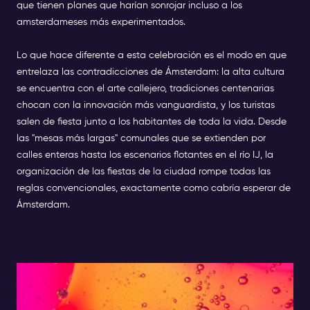
que tienen planes que harían sonrojar incluso a los
Ticket Information: Kindly note that the
amsterdameses más experimentados.
Confirmation Ticket you receive upon purchasing
this Special Event is not your official entry ticket.
Lo que hace diferente a esta celebración es el modo en que
Your official event ticket will be sent to you 1–2
entrelaza las contradicciones de Ámsterdam: la alta cultura
days before the Festival Start Date.
se encuentra con el arte callejero, tradiciones centenarias
chocan con la innovación más vanguardista, y los turistas
salen de fiesta junto a los habitantes de toda la vida. Desde
las "mesas más largas" comunales que se extienden por
calles enteras hasta los escenarios flotantes en el río IJ, la
organización de las fiestas de la ciudad rompe todas las
reglas convencionales, exactamente como cabría esperar de
Ámsterdam.
Los titulares que no puede
perderse