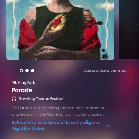
Desliza para ver más
ML KingPark
Parade
House. 
Travelling Theatre Festival
De Parade is a travelling theatre and performing
arts festival in the Netherlands. It takes place in
different cities during the summer and offers short
Selecciona este Special Event y elige tu
theatre shows, comedy, dance, music, food, and
Nightlife Ticket
drinks. The atmosphere is colourful, social, and