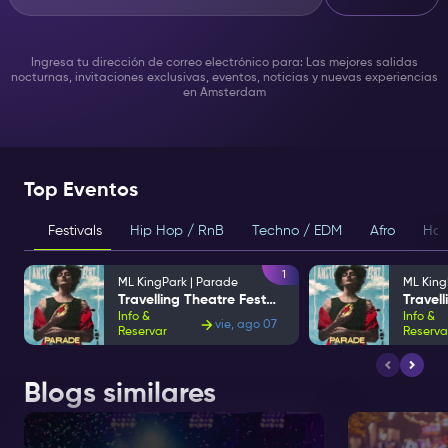
Ingresa tu dirección de correo electrónico para: Las mejores salidas
nocturnas, invitaciones exclusivas, eventos, noticias y nuevas experiencias
en Amsterdam
Top Eventos
Festivals
Hip Hop / RnB
Techno / EDM
Afro
Hou
1
ML KingPark | Parade
ML King
Travelling Theatre Festival
Info &
Info &
vie, ago 07
Reservar
Reserva
Blogs similares