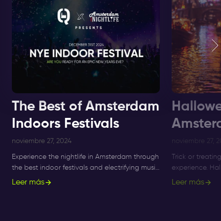
The Best of Amsterdam
Hallowe
Indoors Festivals
Amster
noviembre 27, 2024
noviembre 27, 
Experience the nightlife in Amsterdam through
Trick or treatin
the best indoor festivals and electrifying music
experience. Ha
events for ultimate nightlife experiences in the
longer a small 
Leer más
Leer más
city.
what's on, and 