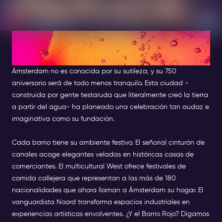
relaxed, combining cultural performances with an
outdoor festival feeling. Its main genre is travelling
theatre / performing arts festival, not a traditional
music festival.
El Big Bang: Una ciudad en
modo de celebración
Music: Hip-Hop . R&B . House . Dancehall .
Techno
Ámsterdam no es conocida por su sutileza, y su 750
aniversario será de todo menos tranquilo. Esta ciudad -
Line-up: TBA
construida por gente testaruda que literalmente creó la tierra
a partir del agua- ha planeado una celebración tan audaz e
Dress Code: Party Chic
imaginativa como su fundación.
Age: 18+
Cada barrio tiene su ambiente festivo. El señorial cinturón de
Event Time: 18:00 - 02:00
canales acoge elegantes veladas en históricas casas de
comerciantes. El multicultural West ofrece festivales de
Guestlist Information: You will be placed on the
comida callejera que representan a las más de 180
guestlist for this Special Event by selecting it
nacionalidades que ahora llaman a Ámsterdam su hogar. El
alongside your Amsterdam Nightlife Ticket. You
vanguardista Noord transforma espacios industriales en
can choose one Special Event per day at no
experiencias artísticas envolventes. ¿Y el Barrio Rojo? Digamos
extra cost.