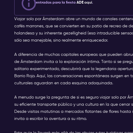
entradas para la fiesta
ADE aquí
.
Viajar solo por Ámsterdam abre un mundo de canales centena
cafés marrones, que se convierten en su patio de recreo de d
holandesa y su inherente gezelligheid (esa intraducible sens
sólo sea manejable, sino realmente enriquecedor.
A diferencia de muchas capitales europeas que pueden abruma
de Ámsterdam invita a la exploración íntima. Tanto si se pre
solitario experimentado, descubrirá que la legendaria apertu
Barrio Rojo. Aquí, las conversaciones espontáneas surgen en tor
culturales aguardan en cada esquina adoquinada.
A menudo surge la pregunta de si es seguro viajar solo por Á
su eficiente transporte público y una cultura en la que cenar s
Desde visitas matutinas a mercados flotantes de flores hasta s
invita a escribir la aventura a su ritmo.
Esta guía le llevará más allá de las obvias rutas turísticas 