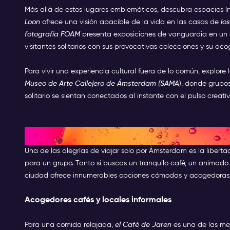
Más allá de estos lugares emblemáticos, descubra espacios ín
Loon
ofrece una visión apacible de la vida en las casas de
lo
fotografía FOAM
presenta exposiciones de vanguardia en un 
visitantes solitarios con sus provocativas colecciones y su ac
Para vivir una experiencia cultural fuera de lo común, explor
Museo de Arte Callejero de Ámsterdam (SAMA
), donde grupo
solitario se sientan conectados al instante con el pulso creati
Cenar solo en Ámsterdam: Los 
Una de las alegrías de viajar solo por Ámsterdam es la liber
para un grupo. Tanto si buscas un tranquilo café, un animado
ciudad ofrece innumerables opciones cómodas y acogedoras p
Acogedores cafés y locales informales
Para una comida relajada,
el Café de Jaren
es una de las me