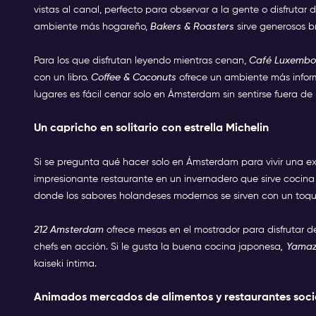
vistas al canal, perfecto para observar a la gente o disfrutar
ambiente más hogareño,
Bakers & Roasters
sirve generosos 
Para los que disfrutan leyendo mientras cenan,
Café Luxemb
con un libro.
Coffee & Coconuts
ofrece un ambiente más inform
lugares es fácil cenar solo en Ámsterdam sin sentirse fuera de 
Un capricho en solitario con estrella Michelin
Si se pregunta qué hacer solo en Ámsterdam para vivir una e
impresionante restaurante en un invernadero que sirve cocina 
donde los sabores holandeses modernos se sirven con un toque
212 Amsterdam
ofrece mesas en el mostrador para disfrutar de
chefs en acción. Si le gusta la buena cocina japonesa
, Yama
kaiseki íntima.
Animados mercados de alimentos y restaurantes soci