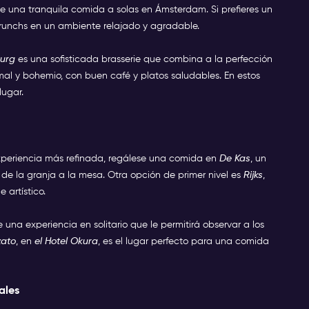
 de una tranquila comida a solas en Ámsterdam. Si prefieres un
brunchs en un ambiente relajado y agradable.
ourg
es una sofisticada brasserie que combina a la perfección
al y bohemio, con buen café y platos saludables. En estos
lugar.
xperiencia más refinada, regálese una comida en
De Kas
, un
de la granja a la mesa. Otra opción de primer nivel es
Rijks
,
 artístico.
 una experiencia en solitario que le permitirá observar a los
zato
, en
el Hotel Okura
, es el lugar perfecto para una comida
ales