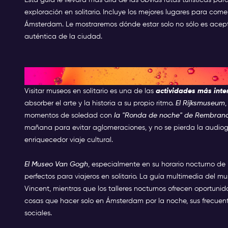
exploración en solitario. Incluye los mejores lugares para co
Ámsterdam. Le mostraremos dónde estar solo no sólo es acept
auténtica de la ciudad.
Explorar en solitario los teso
Visitar museos en solitario es una de las
actividades más inte
absorber el arte y la historia a su propio ritmo.
El Rijksmuseum
momentos de soledad con
la "Ronda de noche" de Rembran
mañana para evitar aglomeraciones, y no se pierda la audioguí
enriquecedor viaje cultural.
El Museo Van Gogh
, especialmente en su horario nocturno de 
perfectos para viajeros en solitario. La guía multimedia del 
Vincent, mientras que los talleres nocturnos ofrecen oportunid
cosas que hacer solo en Ámsterdam por la noche, sus frecuen
sociales.