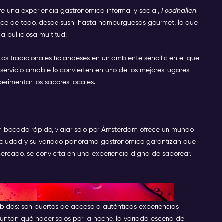
ere una experiencia gastronómica informal y social,
Foodhallen
rece de todo, desde sushi hasta hamburguesas gourmet, lo que
a bulliciosa multitud.
atos tradicionales holandeses en un ambiente sencillo en el que
servicio amable lo convierten en uno de los mejores lugares
rimentar los sabores locales.
n bocado rápido, viajar solo por Ámsterdam ofrece un mundo
la ciudad y su variado panorama gastronómico garantizan que
rcado, se convierta en una experiencia digna de saborear.
o en Ámsterdam
idas: son puertas de acceso a auténticas experiencias
untan qué hacer solos por la noche, la variada escena de