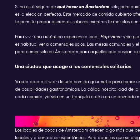
Si no está seguro de
qué hacer en Ámsterdam
solo, pero qui
es la elección perfecta. Este mercado de comida cubierto of
te permite probar diferentes sabores mientras te mezclas con l
Para vivir una auténtica experiencia local,
Hap-Hmm
sirve pl
es habitual ver a comensales solos. Las mesas comunales y el 
para comer solo en Ámsterdam para aquellos que buscan expe
Una ciudad que acoge a los comensales solitarios
Ya sea para disfrutar de una comida gourmet o para tomar u
de posibilidades gastronómicas. La cálida hospitalidad de 
cada comida, ya sea en un tranquilo café o en un animado me
Los mejores bares para ir sol
Los locales de copas de Ámsterdam ofrecen algo más que beb
locales y a contactos espontáneos. Para aquellos que se preg