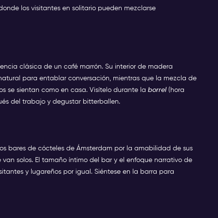
nde los visitantes en solitario pueden mezclarse
iencia clásica de un café marrón. Su interior de madera
tural para entablar conversación, mientras que la mezcla de
rios se sientan como en casa. Visítelo durante la
borrel
(hora
és del trabajo y degustar bitterballen.
re los bares de cócteles de Ámsterdam por la amabilidad de sus
van solos. El tamaño íntimo del bar y el enfoque narrativo de
sitantes y lugareños por igual. Siéntese en la barra para