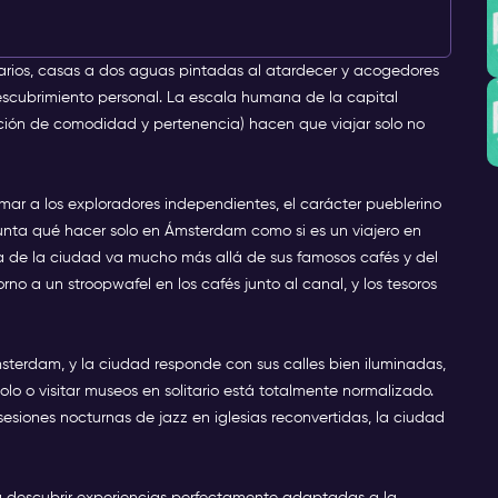
rios, casas a dos aguas pintadas al atardecer y acogedores
escubrimiento personal. La escala humana de la capital
ación de comodidad y pertenencia) hacen que viajar solo no
r a los exploradores independientes, el carácter pueblerino
gunta qué hacer solo en Ámsterdam como si es un viajero en
ra de la ciudad va mucho más allá de sus famosos cafés y del
no a un stroopwafel en los cafés junto al canal, y los tesoros
msterdam, y la ciudad responde con sus calles bien iluminadas,
olo o visitar museos en solitario está totalmente normalizado.
esiones nocturnas de jazz en iglesias reconvertidas, la ciudad
para descubrir experiencias perfectamente adaptadas a la