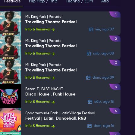
Festivals
Hip Hop / RnB
Techno / EDM
Afro
House
1
ML KingPark | Parade
Travelling Theatre Festival
Info & Reservar
vie, ago 07
2
ML KingPark | Parade
Travelling Theatre Festival
Info & Reservar
sáb, ago 08
3
ML KingPark | Parade
Travelling Theatre Festival
Info & Reservar
dom, ago 09
4
Beton-T | FABELNACHT
Disco House . Funk House
Info & Reservar
sáb, ago 15
5
Spaarnwoude Park | LatinVillage Festival
Festival | Latin. Dancehall. R&B
Info & Reservar
dom, ago 16