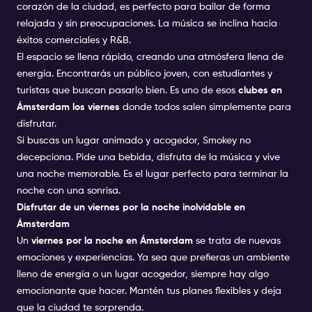
corazón de la ciudad, es perfecto para bailar de forma
relajada y sin preocupaciones. La música se inclina hacia
éxitos comerciales y R&B.
El espacio se llena rápido, creando una atmósfera llena de
energía. Encontrarás un público joven, con estudiantes y
turistas que buscan pasarlo bien. Es uno de esos
clubes en
Ámsterdam los viernes
donde todos salen simplemente para
disfrutar.
Si buscas un lugar animado y acogedor, Smokey no
decepciona. Pide una bebida, disfruta de la música y vive
una noche memorable. Es el lugar perfecto para terminar la
noche con una sonrisa.
Disfrutar de un viernes por la noche inolvidable en
Ámsterdam
Un
viernes por la noche en Ámsterdam
se trata de nuevas
emociones y experiencias. Ya sea que prefieras un ambiente
lleno de energía o un lugar acogedor, siempre hay algo
emocionante que hacer. Mantén tus planes flexibles y deja
que la ciudad te sorprenda.