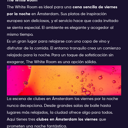
The White Room
The White Room es ideal para una
cena sencilla de viernes
por la noche
en Ámsterdam. Sus platos de inspiración
europea son deliciosos, y el servicio hace que cada invitado
se sienta especial. El ambiente es elegante y acogedor al
mismo tiempo.
Es un gran lugar para relajarse con una copa de vino y
disfrutar de la comida. El entorno tranquilo crea un comienzo
relajado para la noche. Para un toque de sofisticación sin
exagerar, The White Room es una opción sólida.
Los mejores clubes para un
viernes por la noche en
Ámsterdam
La escena de clubes en Ámsterdam los viernes por la noche
nunca decepciona. Desde grandes salas de baile hasta
lugares más relajados, la ciudad ofrece algo para todos.
Aquí tienes tres
clubes en Ámsterdam los viernes
que
prometen una noche fantástica.