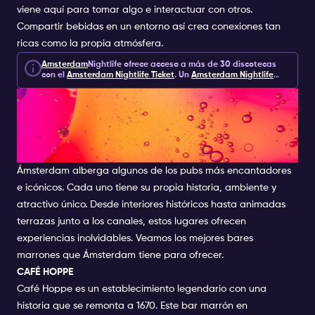
viene aquí para tomar algo e interactuar con otros.
Compartir bebidas en un entorno así crea conexiones tan
ricas como la propia atmósfera.
Amsterdam
Nightlife ofrece acceso a más de 30 discotecas
con el
Amsterdam Nightlife Ticket
.
Un
Amsterdam Nightlife
Ticket
incluye 1, 2 o 7 días de acceso a discotecas,
LOS MEJORES BARES
experiencias y extras por 10 €.
MARRONES DE ÁMSTERDAM
PARA VISITAR
Ámsterdam alberga algunos de los pubs más encantadores
e icónicos. Cada uno tiene su propia historia, ambiente y
atractivo único. Desde interiores históricos hasta animadas
terrazas junto a los canales, estos lugares ofrecen
experiencias inolvidables. Veamos los mejores bares
marrones que Ámsterdam tiene para ofrecer.
CAFÉ HOPPE
Café Hoppe es un establecimiento legendario con una
historia que se remonta a 1670. Este bar marrón en