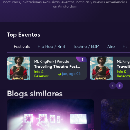
nocturnas, invitaciones exclusivas, eventos, noticias y nuevas experiencias
en Amsterdam
Top Eventos
Festivals
Hip Hop / RnB
Techno / EDM
Afro
Hou
1
ML KingPark | Parade
ML King
Travelling Theatre Festival
Info &
Info &
jue, ago 06
Reservar
Reserva
Blogs similares