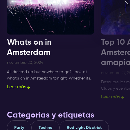
Whats on in
Top 10 
Amsterdam
Amster
amapia
noviembre 20, 2024
All dressed up but nowhere to go? Look at
noviembre 27, 
what’s on in Amsterdam tonight. Whether its
Descubre los m
Sunday, Monday or Saturday- there is always
Leer más
Clubs y evento
something to do and to see.
Amsterdam hast
Leer más
mejores noches
Amapiano.
Categorías y etiquetas
Party
Techno
Red Light Disctrict