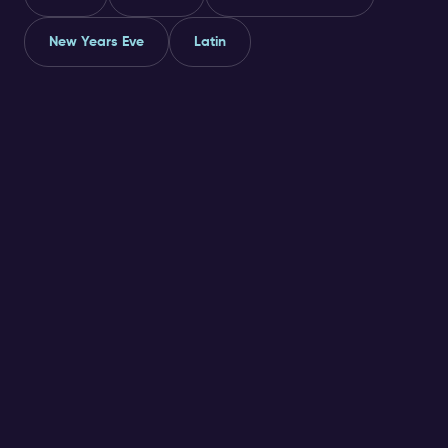
New Years Eve
Latin