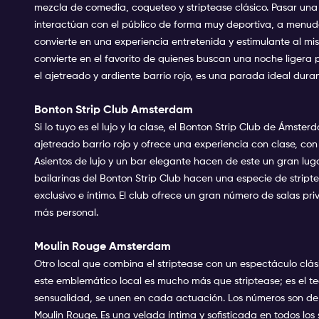
mezcla de comedia, coqueteo y striptease clásico. Pasar una n
interactúan con el público de forma muy deportiva, a menud
convierte en una experiencia entretenida y estimulante al mi
convierte en el favorito de quienes buscan una noche ligera 
el ajetreado y ardiente barrio rojo, es una parada ideal dura
Bonton Strip Club Amsterdam
Si lo tuyo es el lujo y la clase, el Bonton Strip Club de Ámster
ajetreado barrio rojo y ofrece una experiencia con clase, c
Asientos de lujo y un bar elegante hacen de este un gran luga
bailarinas del Bonton Strip Club hacen una especie de strip
exclusivo e íntimo. El club ofrece un gran número de salas p
más personal.
Moulin Rouge Amsterdam
Otro local que combina el striptease con un espectáculo clásic
este emblemático local es mucho más que striptease; es el tea
sensualidad, se unen en cada actuación. Los números son de 
Moulin Rouge. Es una velada íntima y sofisticada en todos los s