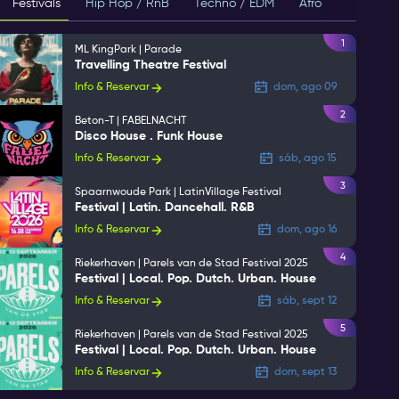
Festivals
Hip Hop / RnB
Techno / EDM
Afro
House
1
ML KingPark | Parade
Travelling Theatre Festival
Info & Reservar
dom, ago 09
2
Beton-T | FABELNACHT
Disco House . Funk House
Info & Reservar
sáb, ago 15
3
Spaarnwoude Park | LatinVillage Festival
Festival | Latin. Dancehall. R&B
Info & Reservar
dom, ago 16
4
Riekerhaven | Parels van de Stad Festival 2025
Festival | Local. Pop. Dutch. Urban. House
Info & Reservar
sáb, sept 12
5
Riekerhaven | Parels van de Stad Festival 2025
Festival | Local. Pop. Dutch. Urban. House
Info & Reservar
dom, sept 13