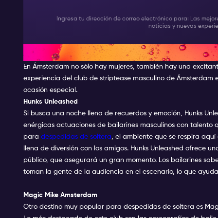
Ingresa tu dirección de correo electrónico para: Las mejor
noticias y nuevas exper
Los mejores clubes de stripte
En Ámsterdam no sólo hay mujeres, también hay una excitante
experiencia del club de striptease masculino de Ámsterdam 
ocasión especial.
Hunks Unleashed
Si busca una noche llena de recuerdos y emoción, Hunks Unle
enérgicas actuaciones de bailarines masculinos con talento
para
despedidas de soltera
, el ambiente que se respira aquí
llena de diversión con los amigos. Hunks Unleashed ofrece una
público, que asegurará un gran momento. Los bailarines sab
toman la gente de la audiencia en el escenario, lo que ayud
Magic Mike Amsterdam
Otro destino muy popular para despedidas de soltera es Magi