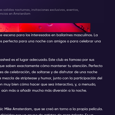
es salidas nocturnas, invitaciones exclusivas, eventos,
iencias en Amsterdam
ase de Ámsterdam
 escena para los interesados en bailarines masculinos. La
es perfecta para una noche con amigos o para celebrar una
ashed es el lugar adecuado. Este club es famoso por sus
 que saben exactamente cómo mantener tu atención. Perfecto
 es de celebración, de soltarse y de disfrutar de una noche
 mezcla de striptease y humor, junto con la participación del
en muy bien cómo hacer que sea interactivo, y, a menudo,
a aún más a añadir mucha más diversión a la noche.
c Mike Amsterdam, que se creó en torno a la propia película.