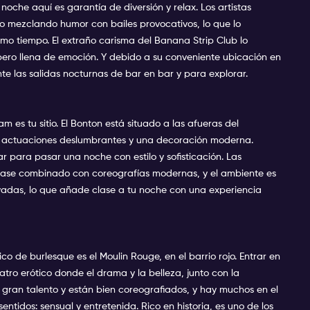
oche aquí es garantía de diversión y relax. Los artistas
o mezclando humor con bailes provocativos, lo que lo
smo tiempo. El extraño carisma del Banana Strip Club lo
pero llena de emoción. Y debido a su conveniente ubicación en
nte las salidas nocturnas de bar en bar y para explorar.
dam es tu sitio. El Bonton está situado a las afueras del
on actuaciones deslumbrantes y una decoración moderna.
r para pasar una noche con estilo y sofisticación. Las
tease combinado con coreografías modernas, y el ambiente es
rivadas, lo que añade clase a tu noche con una experiencia
o de burlesque es el Moulin Rouge, en el barrio rojo. Entrar en
tro erótico donde el drama y la belleza, junto con la
gran talento y están bien coreografiados, y hay muchos en el
entidos: sensual y entretenida. Rico en historia, es uno de los