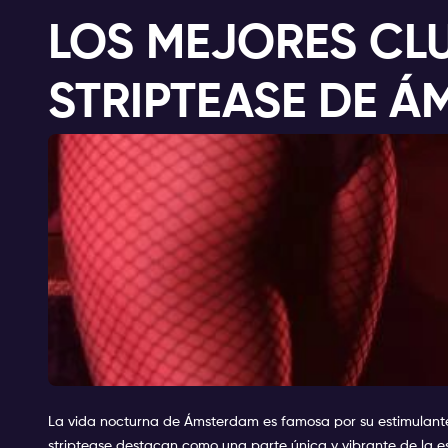
LOS MEJORES CL
STRIPTEASE DE 
La vida nocturna de Ámsterdam es famosa por su estimulante e
striptease destacan como una parte única y vibrante de la 