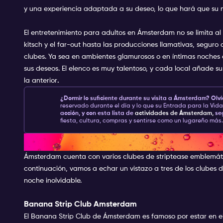
y una experiencia adaptada a su deseo, lo que hará que su
El entretenimiento para adultos en Ámsterdam no se limita al
kitsch y el far-out hasta las producciones llamativas, segur
clubes. Ya sea en ambientes glamurosos o en íntimas noches
sus deseos. El elenco es muy talentoso, y cada local añade 
la anterior
.
¿Dormir lo suficiente durante su visita a Ámsterdam?
Olví
reservado durante el día y lo que su Entrada para la Vi
acción, y con esta lista de
actividades de Ámsterdam,
se
fiesta, cultura, compras y sentirse como un lugareño más.
Los mejores clubes de stripte
Ámsterdam cuenta con varios clubes de striptease emblemátic
continuación, vamos a echar un vistazo a tres de los clubes 
noche inolvidable.
Banana Strip Club Amsterdam
El Banana Strip Club de Ámsterdam es famoso por estar en el 