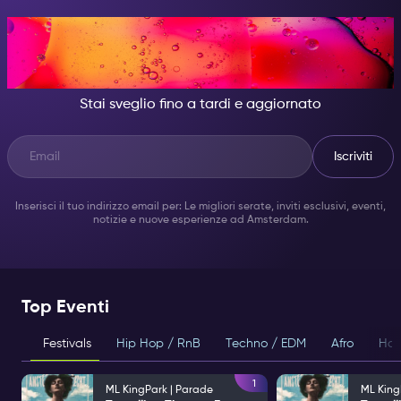
DI NOTTE, DIVENTA
QUALCUNO DI GRANDIOSO.
Stai sveglio fino a tardi e aggiornato
Iscriviti
Inserisci il tuo indirizzo email per: Le migliori serate, inviti esclusivi, eventi,
notizie e nuove esperienze ad Amsterdam.
Top Eventi
Festivals
Hip Hop / RnB
Techno / EDM
Afro
Hou
1
ML KingPark | Parade
ML King