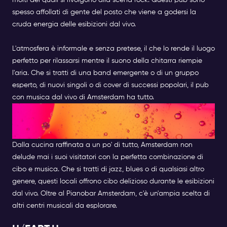
molti dei quali si rivolgono alla scena rock. Questi pub sono
spesso affollati di gente del posto che viene a godersi la
cruda energia delle esibizioni dal vivo.
L'atmosfera è informale e senza pretese, il che lo rende il luogo
perfetto per rilassarsi mentre il suono della chitarra riempie
l'aria. Che si tratti di una band emergente o di un gruppo
esperto, di nuovi singoli o di cover di successi popolari, il pub
con musica dal vivo di Amsterdam ha tutto.
RISTORANTI CON MUSICA DAL
VIVO AD AMSTERDAM
Dalla cucina raffinata a un po' di tutto, Amsterdam non
delude mai i suoi visitatori con la perfetta combinazione di
cibo e musica. Che si tratti di jazz, blues o di qualsiasi altro
genere, questi locali offrono cibo delizioso durante le esibizioni
dal vivo. Oltre al Pianobar Amsterdam, c'è un'ampia scelta di
altri centri musicali da esplorare.