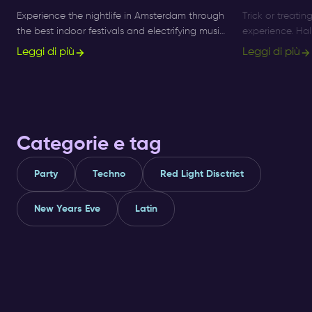
Experience the nightlife in Amsterdam through
Trick or treatin
the best indoor festivals and electrifying music
experience. Ha
events for ultimate nightlife experiences in the
longer a small 
Leggi di più
Leggi di più
city.
what's on, and 
Categorie e tag
Party
Techno
Red Light Disctrict
New Years Eve
Latin