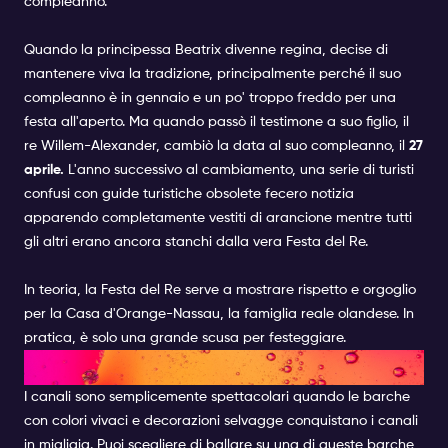
compleanno.
Quando la principessa Beatrix divenne regina, decise di
mantenere viva la tradizione, principalmente perché il suo
compleanno è in gennaio e un po' troppo freddo per una
festa all'aperto. Ma quando passò il testimone a suo figlio, il
re Willem-Alexander, cambiò la data al suo compleanno, il
27
aprile.
L'anno successivo al cambiamento, una serie di turisti
confusi con guide turistiche obsolete fecero notizia
apparendo completamente vestiti di arancione mentre tutti
gli altri erano ancora stanchi dalla vera Festa del Re.
In teoria, la Festa del Re serve a mostrare rispetto e orgoglio
per la Casa d'Orange-Nassau, la famiglia reale olandese. In
pratica, è solo una grande scusa per festeggiare.
FACCIAMO FESTA
I canali sono semplicemente spettacolari quando le barche
con colori vivaci e decorazioni selvagge conquistano i canali
in migliaia. Puoi scegliere di ballare su una di queste barche