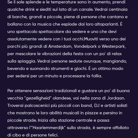
Se il sole splende e le temperature sono in aumento, prendi
qualche drink e siediti sul lato di un canale. Vedrai centinaia
di barche, grandi e piccole, piene di persone che cantano e
ballano con la musica che esplode dai loro altoparlanti. È
uno spettacolo spettacolare da vedere e uno che devi
assolutamente vedere con i tuoi occhi.
Muoviti verso uno dei
parchi più grandi di Amsterdam, Vondelpark o Westerpark,
per mescolare le vibrazioni della festa con un po' di relax
sulla spiaggia. Vedrai persone sedute ovunque, mangiando,
bevendo e suonando strumenti e giochi. È un ottimo modo
per sedersi per un minuto e processare la follia.
Per ottenere sensazioni tradizionali e gustare un po' di buona
vecchia "gezelligheid" olandese, vai nella zona di Jordaan.
Troverai palcoscenici più piccoli con band, DJ e artisti solisti
che mostrano le loro abilità musicali in piazze e persino in
piccole strade. Inizia alla stazione centrale e passa
attraverso l'"Haarlemmerdijk" sulla strada, è sempre affollato
di cibo e di persone felici.