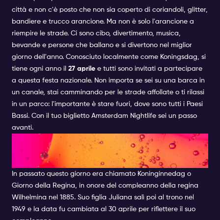
città e non c'è posto che non sia coperto di coriandoli, glitter,
bandiere e trucco arancione. Ma non è solo l'arancione a
riempire le strade. Ci sono cibo, divertimento, musica,
bevande e persone che ballano e si divertono nel miglior
giorno dell'anno. Conosciuto localmente come Koningsdag, si
tiene ogni anno il
27 aprile
e tutti sono invitati a partecipare
a questa festa nazionale. Non importa se sei su una barca in
un canale, stai camminando per le strade affollate o ti rilassi
in un parco: l'importante è stare fuori, dove sono tutti i Paesi
Bassi. Con il tuo biglietto Amsterdam Nightlife sei un passo
avanti.
UN PO' DI STORIA - NON
CONFONDETTELO
In passato questo giorno era chiamato Koninginnedag o
Giorno della Regina, in onore del compleanno della regina
Wilhelmina nel 1885. Suo figlia Juliana salì poi al trono nel
1949 e la data fu cambiata al 30 aprile per riflettere il suo