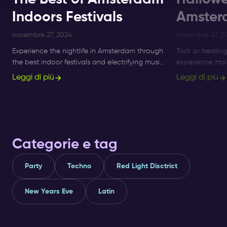
Indoors Festivals
Amster
novembre 27, 2024
novembre 27, 2
Experience the nightlife in Amsterdam through
Trick or treatin
the best indoor festivals and electrifying music
experience. Ha
events for ultimate nightlife experiences in the
longer a small 
Leggi di più
Leggi di più
city.
what's on, and 
Categorie e tag
Party
Techno
Red Light Disctrict
New Years Eve
Latin