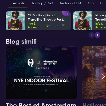
Festivals
Hip Hop / RnB
Techno / EDM
Afro
Hou
1
ML KingPark | Parade
ML King
Travelling Theatre Festival
Info &
Info &
sab, ago 08
Accesso
Access
Blog simili
The Best of Amsterdam
Hallowe