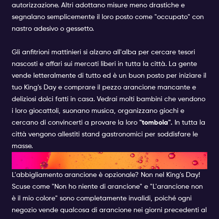
autorizzazione. Altri adottano misure meno drastiche e
segnalano semplicemente il loro posto come "occupato" con
nastro adesivo o gessetto.
Gli anfitrioni mattinieri si alzano all'alba per cercare tesori
nascosti e affari sui mercati liberi in tutta la città. La gente
vende letteralmente di tutto ed è un buon posto per iniziare il
tuo King's Day e comprare il pezzo arancione mancante e
deliziosi dolci fatti in casa. Vedrai molti bambini che vendono
i loro giocattoli, suonano musica, organizzano giochi e
cercano di convincerti a provare la loro
"tombola".
In tutta la
città vengono allestiti stand gastronomici per soddisfare le
masse.
ETICHETTA DEL KING'S DAY
L'abbigliamento arancione è opzionale? Non nel King's Day!
Scuse come "Non ho niente di arancione" e "L'arancione non
è il mio colore" sono completamente invalidi, poiché ogni
negozio vende qualcosa di arancione nei giorni precedenti al