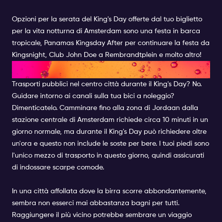
Opzioni per la serata del King's Day offerte dal tuo biglietto
per la vita notturna di Amsterdam sono una festa in barca
tropicale, Panamas Kingsday After per continuare la festa da
Kingsnight, Club John Doe a Rembrandtplein e molto altro!
PAROLE SAGGE DEL RE.
Trasporti pubblici nel centro città durante il King's Day? No.
Guidare intorno ai canali sulla tua bici a noleggio?
Dimenticatelo. Camminare fino alla zona di Jordaan dalla
stazione centrale di Amsterdam richiede circa 10 minuti in un
giorno normale, ma durante il King's Day può richiedere oltre
un'ora e questo non include le soste per bere. I tuoi piedi sono
l'unico mezzo di trasporto in questo giorno, quindi assicurati
di indossare scarpe comode.
In una città affollata dove la birra scorre abbondantemente,
sembra non esserci mai abbastanza bagni per tutti.
Raggiungere il più vicino potrebbe sembrare un viaggio