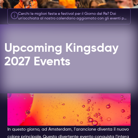
Cerchi le migliori feste e festival per il Giorno del Re? Dai
un'occhiata al nostro calendario aggiornato con gli eventi più
imperdibili!
Clicca qui
per trovare il posto perfetto per
festeggiare – non perdertelo!
Upcoming Kingsday
2027 Events
PERCHÉ DOVRESTI VISITARE
AMSTERDAM PER LA FESTA
DEL RE E IL GIORNO DEL RE
In questo giorno, ad Amsterdam, l'arancione diventa il nuovo
colore principale. Questo divertente evento conquista l'intera