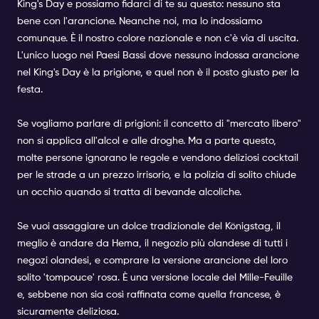
King's Day e possiamo fidarci di te su questo: nessuno sta
bene con l'arancione. Neanche noi, ma lo indossiamo
comunque. È il nostro colore nazionale e non c'è via di uscita.
L'unico luogo nei Paesi Bassi dove nessuno indossa arancione
nel King's Day è la prigione, e quel non è il posto giusto per la
festa.
Se vogliamo parlare di prigioni: il concetto di "mercato libero"
non si applica all'alcol e alle droghe. Ma a parte questo,
molte persone ignorano le regole e vendono deliziosi cocktail
per le strade a un prezzo irrisorio, e la polizia di solito chiude
un occhio quando si tratta di bevande alcoliche.
Se vuoi assaggiare un dolce tradizionale del Königstag, il
meglio è andare da Hema, il negozio più olandese di tutti i
negozi olandesi, e comprare la versione arancione del loro
solito 'tompouce' rosa. È una versione locale del Mille-Feuille
e, sebbene non sia così raffinata come quella francese, è
sicuramente deliziosa.