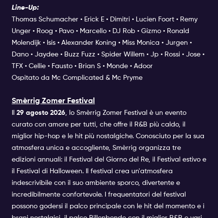
Line-Up:
Thomas Schumacher • Erick E • Dimitri • Lucien Foort • Remy
Unger • Roog • Pavo • Marcello • DJ Rob • Gizmo • Ronald
Molendijk • Isis • Alexander Koning • Miss Monica • Jurgen •
Dano • Jaydee • Buzz Fuzz • Spider Willem • Jp • Rossi • Jose •
TFX • Cellie • Fausto • Brian S • Monde • Adoor
Ospitato da Mc Complicated & Mc Pryme
Smèrrig Zomer Festival
Il
29 agosto 2026
, lo Smèrrig Zomer Festival è un evento
curato con amore per tutti, che offre il R&B più caldo, il
miglior hip-hop e le hit più nostalgiche. Conosciuto per la sua
atmosfera unica e accogliente, Smèrrig organizza tre
edizioni annuali: il Festival del Giorno del Re, il Festival estivo e
il Festival di Halloween. Il festival crea un'atmosfera
indescrivibile con il suo ambiente sporco, divertente e
incredibilmente confortevole. I frequentatori del festival
possono godersi il palco principale con le hit del momento e i
brani nostalgici, il palco Billenbende con il miglior R&B e vari