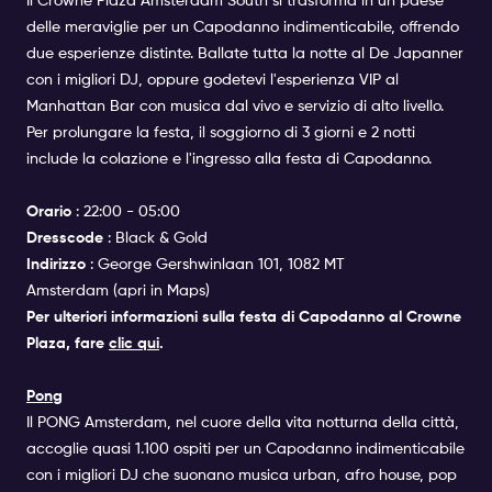
Il Crowne Plaza Amsterdam South si trasforma in un paese
delle meraviglie per un Capodanno indimenticabile, offrendo
due esperienze distinte. Ballate tutta la notte al De Japanner
con i migliori DJ, oppure godetevi l'esperienza VIP al
Manhattan Bar con musica dal vivo e servizio di alto livello.
Per prolungare la festa, il soggiorno di 3 giorni e 2 notti
include la colazione e l'ingresso alla festa di Capodanno.
Orario
: 22:00 - 05:00
Dresscode
: Black & Gold
Indirizzo
: George Gershwinlaan 101, 1082 MT
Amsterdam (
apri in Maps
)
Per ulteriori informazioni sulla festa di Capodanno al Crowne
Plaza, fare
clic qui
.
Pong
Il PONG Amsterdam, nel cuore della vita notturna della città,
accoglie quasi 1.100 ospiti per un Capodanno indimenticabile
con i migliori DJ che suonano musica urban, afro house, pop