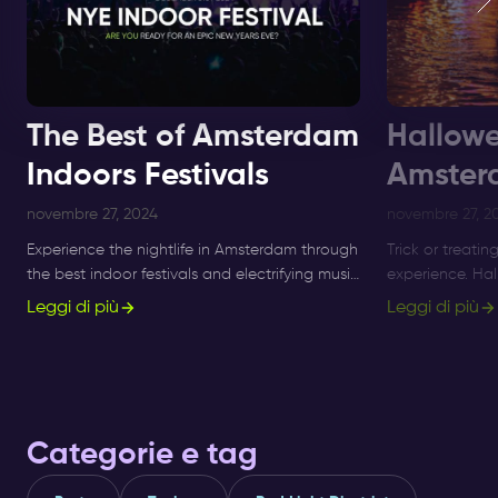
The Best of Amsterdam
Hallowe
Indoors Festivals
Amster
novembre 27, 2024
novembre 27, 2
Experience the nightlife in Amsterdam through
Trick or treatin
the best indoor festivals and electrifying music
experience. Ha
events for ultimate nightlife experiences in the
longer a small 
Leggi di più
Leggi di più
city.
what's on, and 
Categorie e tag