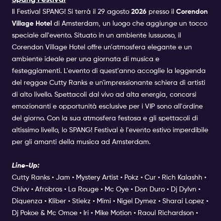
Il Festival SPANG! Si terrà il 29 agosto
2026
presso il
Corendon
Village Hotel
di Amsterdam, un luogo che aggiunge un tocco
speciale all'evento. Situato in un ambiente lussuoso, il
Corendon Village Hotel offre un'atmosfera elegante e un
ambiente ideale per una giornata di musica e
festeggiamenti. L'evento di quest'anno accoglie la leggenda
del reggae Cutty Ranks e un'impressionante schiera di artisti
di alto livello. Spettacoli dal vivo ad alta energia, concorsi
emozionanti e opportunità esclusive per i VIP sono all'ordine
del giorno. Con la sua atmosfera festosa e gli spettacoli di
altissimo livello, lo SPANG! Festival è l'evento estivo imperdibile
per gli amanti della musica ad Amsterdam.
Line-Up:
Cutty Ranks • Jam • Mystery Artist • Pokz • Cur • Rich Kalashh •
Chivv • Afrobros • La Rouge • Mc Oye • Don Duro • Dj Dylvn •
Diquenza • Kliber • Stiekz • Mimi • Nigel Dymez • Sharai Lopez •
Dj Pokoe & Mc Omoe • Iri • Mike Motion • Raoul Richardson •