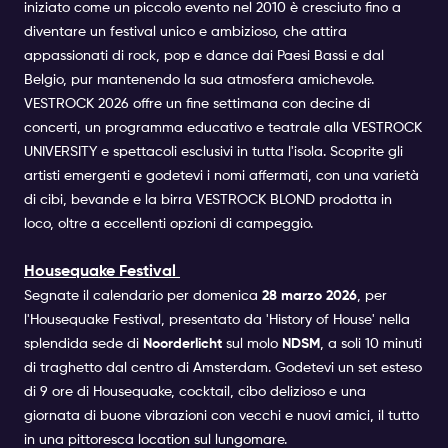
Rafinha . Rhodar . Ryad . Salih . Simon Kidzoo .
iniziato come un piccolo evento nel 2010 è cresciuto fino a
Sjaaki . Taykoo . Wawa . Wes Bodha
diventare un festival unico e ambizioso, che attira
appassionati di rock, pop e dance dai Paesi Bassi e dal
Belgio, pur mantenendo la sua atmosfera amichevole.
VESTROCK 2026 offre un fine settimana con decine di
concerti, un programma educativo e teatrale alla VESTROCK
UNIVERSITY e spettacoli esclusivi in tutta l'isola. Scoprite gli
artisti emergenti e godetevi i nomi affermati, con una varietà
di cibi, bevande e la birra VESTROCK BLOND prodotta in
loco, oltre a eccellenti opzioni di campeggio.
Housequake Festival
Segnate il calendario per domenica
28
marzo 2026
, per
l'Housequake Festival, presentato da 'History of House' nella
splendida sede di
Noorderlicht
sul molo
NDSM
, a soli 10 minuti
Dress Code: Party Chic
di traghetto dal centro di Amsterdam. Godetevi un set esteso
di 9 ore di Housequake, cocktail, cibo delizioso e una
Age: 18+
giornata di buone vibrazioni con vecchi e nuovi amici, il tutto
in una pittoresca location sul lungomare.