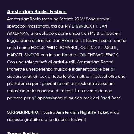
Event Time: 13:00 - 23:00
Amsterdam Rocks! Festival
AmsterdamRocks torna nell'estate 2026! Sono previsti
Ticket Information: Kindly note that the
Confirmation Ticket you receive upon purchasing
spettacoli mozzafiato, tra cui MY BRAINBOX FT. JAN
this Special Event is not your official entry ticket.
AKKERMAN, una collaborazione unica tra i My Brainbox e il
Your official event ticket will be sent to you 1–2
leggendario chitarrista Jan Akkerman. Il festival ospita anche
days before the Festival Start Date.
artisti come FOCUS, WILD ROMANCE, QUEEN'S PLEASURE,
MARCEL SINGOR con la sua band e JOIN THE WOLFPACK.
Con una tale varietà di artisti e stili, Amsterdam Rocks!
Promette un'esperienza musicale indimenticabile per gli
appassionati di rock di tutte le età. Inoltre, il festival offre una
piattaforma per i giovani talenti del rock attraverso un
entusiasmante concorso di talenti. È un evento da non
perdere per gli appassionati di musica rock dei Paesi Bassi.
SUGGERIMENTO
: il vostro
Amsterdam Nightlife Ticket
vi dà
accesso gratuito a uno di questi festival!
Spang Festival