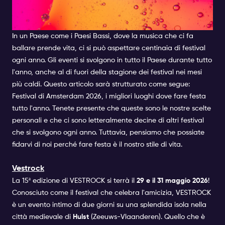
FESTIVAL AD AMSTERDAM:
Beyond the music, LatinVillage offers dance
COSA FARE NEL 2026
workshops, cultural showcases, and a variety of
food and drink options, creating an immersive
In un Paese come i Paesi Bassi, dove la musica che ci fa
experience that reflects the diversity and vibrancy
ballare prende vita, ci si può aspettare centinaia di festival
of Latin communities. The festival is open to
ogni anno. Gli eventi si svolgono in tutto il Paese durante tutto
individuals aged 18+.
l'anno, anche al di fuori della stagione dei festival nei mesi
più caldi. Questo articolo sarà strutturato come segue:
Music: Latin , Bachata . Reggaeton
Festival di Amsterdam 2026, i migliori luoghi dove fare festa
Line-up: Benny Rodrigues . Broederliefde . June
tutto l'anno. Tenete presente che queste sono le nostre scelte
Freedom . Major League DJz . Bachata All Stars
personali e che ci sono letteralmente decine di altri festival
Orquestra . Cache Royale . Favela Som Sistema .
che si svolgono ogni anno. Tuttavia, pensiamo che possiate
Ginton . Jea . Orquesta Pegasaya . Philou
fidarvi di noi perché fare festa è il nostro stile di vita.
Louzolo . Robin Roxette . Balbino . Berthon &
Michelle . Carolina . Cintura . Cliffhanger . Elin
Vestrock
Valery . Esma Zawina . Faby . Franklin Rodriques .
La 15ª edizione di VESTROCK si terrà il
29
e il 31 maggio 2026
!
Guiz . I Love Chicas . Init . Izzy Bizzy . Jarzino .
Conosciuto come il festival che celebra l'amicizia, VESTROCK
Jaff . Jeronimo . Jorge Suarez . Karyo . Latin
Master . Los Hermanos Sharma . Luciana Portela .
è un evento intimo di due giorni su una splendida isola nella
Matias . Miguel Kaidel . Mojo . Paul Laffree .
città medievale di
Hulst
(Zeeuws-Vlaanderen). Quello che è