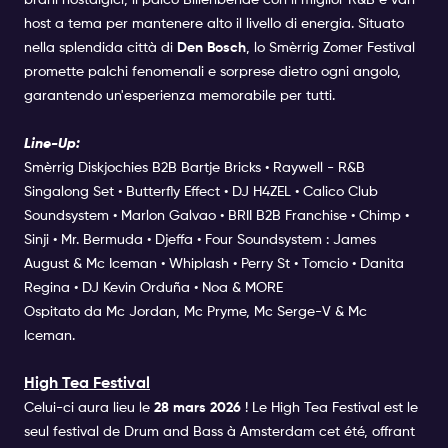
host a tema per mantenere alto il livello di energia. Situato
nella splendida città di
Den Bosch
, lo Smèrrig Zomer Festival
promette palchi fenomenali e sorprese dietro ogni angolo,
garantendo un'esperienza memorabile per tutti.
Line-Up:
Smèrrig Diskjochies B2B Bartje Bricks • Raywell - R&B
Singalong Set • Butterfly Effect • DJ H4ZEL • Calico Club
Soundsystem • Marlon Galvao • BRII B2B Franchise • Chimp •
Sinji • Mr. Bermuda • Djeffa • Four Soundsystem : James
August & Mc Iceman • Whiplash • Perry St • Tomcio • Danita
Regina • DJ Kevin Orduña • Noa & MORE
Ospitato da Mc Jordan, Mc Pryme, Mc Serge-V & Mc
Iceman.
High Tea Festival
Celui-ci aura lieu le
28 mars 2026
! Le High Tea Festival est le
seul festival de Drum and Bass à Amsterdam cet été, offrant