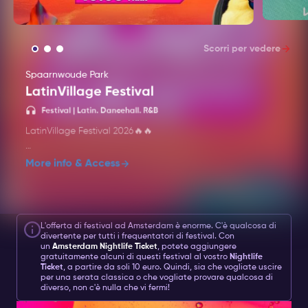
Scorri per vedere
Spaarnwoude Park
LatinVillage Festival
Festiva
Festival | Latin. Dancehall. R&B
LatinVillage Festival 2026🔥🔥
LatinVillage Festival 2026 is set to return on
More info & Access
Sunday, 16 August, at the scenic Spaarnwoude
Park in Velsen-Zuid. Running from 13:00 to 23:00,
this vibrant event celebrates Latin culture with a
rich blend of music, dance, and culinary delights.
L'offerta di festival ad Amsterdam è enorme. C'è qualcosa di
divertente per tutti i frequentatori di festival. Con
un
Amsterdam Nightlife Ticket
, potete aggiungere
Attendees can look forward to performances
gratuitamente alcuni di questi festival al vostro
Nightlife
across multiple stages, featuring genres like
Ticket
, a partire da soli 10 euro. Quindi, sia che vogliate uscire
reggaeton, salsa, bachata, dancehall, and Latin
per una serata classica o che vogliate provare qualcosa di
diverso, non c'è nulla che vi fermi!
house.