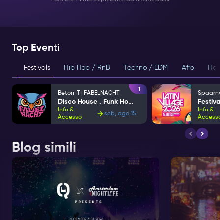
Top Eventi
Festivals
Hip Hop / RnB
Techno / EDM
Afro
Hou
1
Beton-T | FABELNACHT
Disco House . Funk House
Info &
Info &
sab, ago 15
Accesso
Access
Blog simili