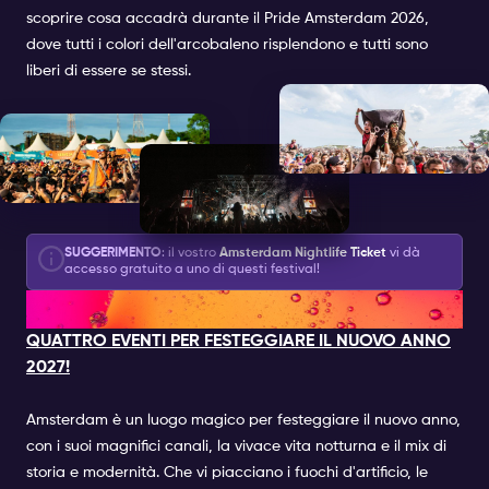
scoprire cosa accadrà durante il Pride Amsterdam 2026,
dove tutti i colori dell'arcobaleno risplendono e tutti sono
liberi di essere se stessi.
SUGGERIMENTO
: il vostro
Amsterdam Nightlife Ticket
vi dà
accesso gratuito a uno di questi festival!
NYE 2026-2027 PARTY
QUATTRO EVENTI PER FESTEGGIARE IL NUOVO ANNO
2027!
Amsterdam è un luogo magico per festeggiare il nuovo anno,
con i suoi magnifici canali, la vivace vita notturna e il mix di
storia e modernità. Che vi piacciano i fuochi d'artificio, le