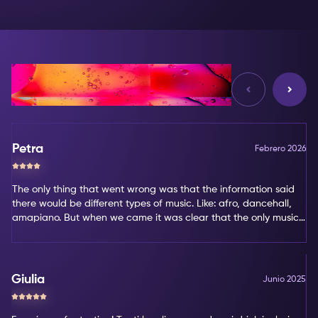
Reseñas
Petra
Febrero 2026
The only thing that went wrong was that the information said
there would be different types of music. Like: afro, dancehall,
amapiano. But when we came it was clear that the only music
type was amapiano. That's not my favorite type of music.
Giulia
Junio 2025