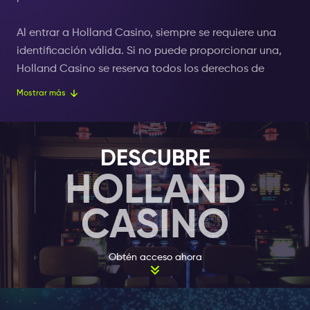
Al entrar a Holland Casino, siempre se requiere una
identificación válida. Si no puede proporcionar una,
Holland Casino se reserva todos los derechos de
admisión. Por favor, vuelva tantas veces como quiera,
Mostrar más
buena suerte, y esperamos que disfrute sus noches.
Según Holland Casino, el espíritu competitivo vive en
DESCUBRE
todos. Por ello su objetivo es tener juegos
HOLLAND
emocionantes, ser un buen anfitrión y permanecer en
contacto con los clientes todo el tiempo. Con esta
CASINO
actitud divertida y profesional, Holland Casino ha
sido capaz de abrir catorce locales a través de
Holanda. Desde 1975, el gobierno Holandés ha dado
Obtén acceso ahora
únicamente a Holland Casino la licencia certificada.
Aún hoy en día Holland Casino Ámsterdam sigue
siendo el único casino con licencia de juego.