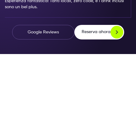
Esperienza fantastica! Tanti locali, zero code, e i drink inclusi
sono un bel plus.
Reserva ahora
Google Reviews