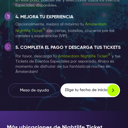
En este paso, puedes ver y seleccionar todos los Eventos
Especiales disponibles.
noche.
MEJORA TU EXPERIENCIA
't Lammetje es una verdadera recomendación para la
Opcionalmente, mejora al máximo tu
Amsterdam
vida nocturna en el área de Leidseplein.
®
Nightlife Ticket
con cenas, botellas, cruceros por los
canales y experiencias (VIP).
Un equipo experimentado está listo para usted, cada
COMPLETA EL PAGO Y DESCARGA TUS TICKETS
noche, para asegurarse de que tenga una noche
®
Por favor, descarga tu
Amsterdam Nightlife Ticket
y tus
memorable y, sobre todo, divertida. La ropa deportiva,
Tickets de Eventos Especiales por separado. Ahora es
por supuesto, no está permitida.
momento de disfrutar de tus fantásticas noches en
Ámsterdam!
Pero tampoco tienes que llegar a este club/bar
demasiado arreglado.
Elige tu fecha de inicio
Mesa de ayuda
Informal, pero elegante y presentable son los
estándares aquí.
Para obtener más información y consejos sobre cómo
Más ubicaciones de Nightlife Ticket