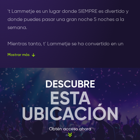
't Lammetje es un lugar donde SIEMPRE es divertido y
donde puedes pasar una gran noche 5 noches a la
semana.
Mientras tanto, t' Lammetje se ha convertido en un
popular café de fiesta entre los lugareños de
Mostrar más
Ámsterdam.
Sin embargo, están encantados de dar la bienvenida
DESCUBRE
a todos los visitantes de Ámsterdam, locales o
ESTA
internacionales, ¡todos son bienvenidos!
UBICACIÓN
Con el Amsterdam Nightlife Ticket recibirás un
delicioso trago de cortesía cuando muestres tu ticket
en el bar.
Obtén acceso ahora