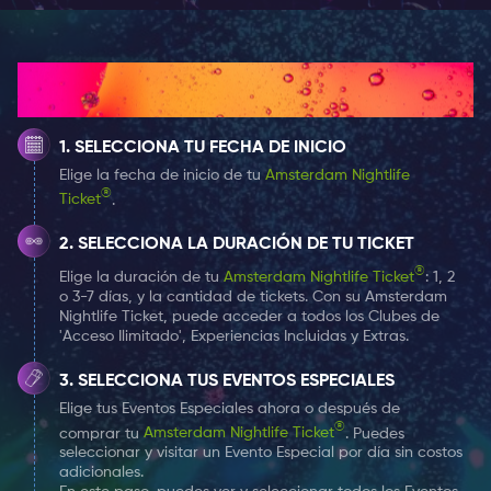
Los martes y miércoles tienen noches especiales para
estudiantes y te llevas un trago gratis mostrando tu
carnet de estudiante.
¿Cómo funciona?
Todos los martes puedes disfrutar de música en vivo.
SELECCIONA TU FECHA DE INICIO
Elige la fecha de inicio de tu
Amsterdam Nightlife
¡'t Lammetje invita a un cantante a poner el lugar de
®
Ticket
.
cabeza!
SELECCIONA LA DURACIÓN DE TU TICKET
'T LAMMETJE AMSTERDAM
®
Elige la duración de tu
Amsterdam Nightlife Ticket
: 1, 2
La cafetería tiene un hermoso bar con un personal
o 3-7 días, y la cantidad de tickets. Con su Amsterdam
Nightlife Ticket, puede acceder a todos los Clubes de
acogedor.
'Acceso Ilimitado', Experiencias Incluidas y Extras.
Aquí encontrarás una gran variedad de bebidas
SELECCIONA TUS EVENTOS ESPECIALES
(alcohólicas).
Elige tus Eventos Especiales ahora o después de
®
comprar tu
Amsterdam Nightlife Ticket
. Puedes
seleccionar y visitar un Evento Especial por día sin costos
't Lammetje también es muy recomendable si desea
adicionales.
visitar varios clubes/bares en )Leidseplein en una