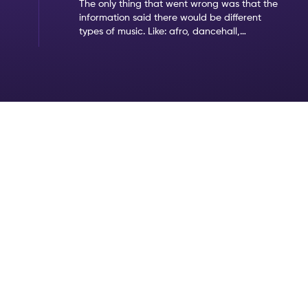
The only thing that went wrong was that the
information said there would be different
types of music. Like: afro, dancehall,
amapiano. But when we came it was clear
that the only music type was amapiano.
That's not my favorite type of music.