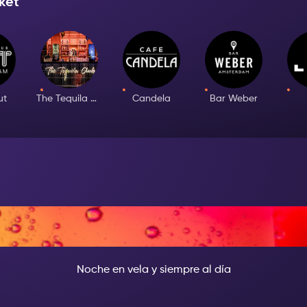
ket
ut
The Tequila Club
Candela
Bar Weber
 NOCHE, SÉ LA EST
Noche en vela y siempre al día