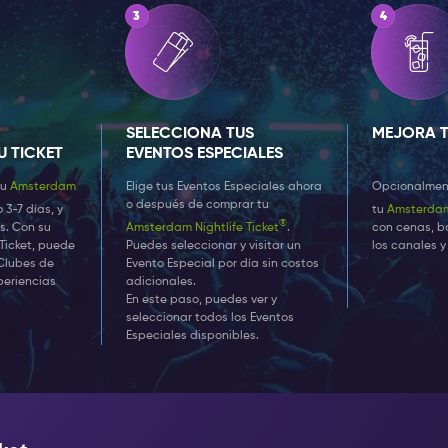
SELECCIONA TUS
MEJORA T
U TICKET
EVENTOS ESPECIALES
tu
Amsterdam
Elige tus Eventos Especiales ahora
Opcionalment
o después de comprar tu
 o 3-7 días, y
tu
Amsterdam 
®
s. Con su
Amsterdam Nightlife Ticket
.
con cenas, bo
Ticket, puede
Puedes seleccionar y visitar un
los canales y
Clubes de
Evento Especial por día sin costos
xperiencias
adicionales.
En este paso, puedes ver y
seleccionar todos los Eventos
Especiales disponibles.