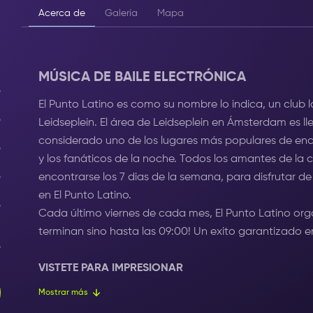
Acerca de
Galería
Mapa
MÚSICA DE BAILE ELECTRÓNICA
El Punto Latino es como su nombre lo indica, un club l
Leidseplein. El área de Leidseplein en Ámsterdam es ll
considerado uno de los lugares más populares de encu
y los fanáticos de la noche. Todos los amantes de la c
encontrarse los 7 dias de la semana, para disfrutar d
en El Punto Latino.
Cada último viernes de cada mes, El Punto Latino orga
terminan sino hasta las 09:00! Un exito garantizado
VISTETE PARA IMPRESIONAR
El Punto latino atrae a un público diverso y mixto. 
Mostrar más
de baile! Las personas que estén experimentando la m