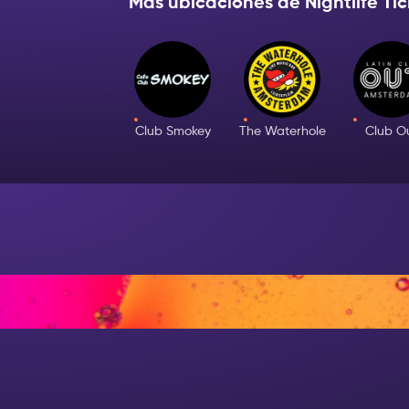
Más ubicaciones de Nightlife Tic
Club Smokey
The Waterhole
Club O
CUANDO CAE LA