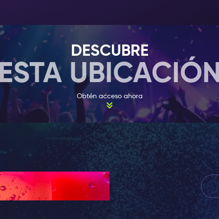
asusten y visiten este club! Te darás cuenta que los 
son necesariamente primordiales para disfrutar de la 
El Punto Latino tiene un código de vestimenta. Para t
Ámsterdam no son muy complicados y son muy fáciles
DESCUBRE
todos los tips de vestimenta.
ESTA UBICACIÓ
Obtén acceso ahora
?