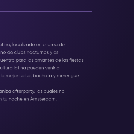
atino, localizado en el área de
eno de clubs nocturnos y es
entro para los amantes de las fiestas
ultura latina pueden venir a
e la mejor salsa, bachata y merengue
niza afterparty, las cuales no
 en tu noche en Ámsterdam.
Todos pueden encontrar un compañero
úsica salsa por primera vez, no se