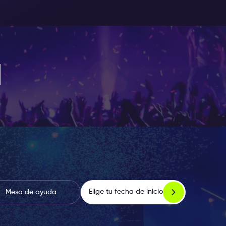
complicados movimientos de baile no
música!
u suerte, el código de vestimenta en
 de seguir!
Presiona aquí
para leer
N
Elige tu fecha de inicio
Mesa de ayuda