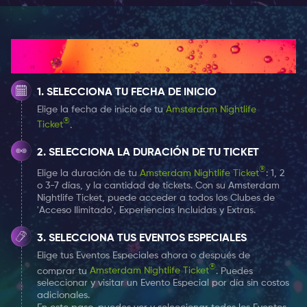
cóctel que pidas!
Elija su billete de 1, 2 o 7 días para la vida nocturna en
¿Cómo funciona?
Ámsterdam y disfrute de una velada increíble en King's
Cross y muchos otros lugares.
SELECCIONA TU FECHA DE INICIO
Elige la fecha de inicio de tu
Amsterdam Nightlife
®
Ticket
.
SELECCIONA LA DURACIÓN DE TU TICKET
®
Elige la duración de tu
Amsterdam Nightlife Ticket
: 1, 2
o 3-7 días, y la cantidad de tickets. Con su Amsterdam
Nightlife Ticket, puede acceder a todos los Clubes de
'Acceso Ilimitado', Experiencias Incluidas y Extras.
SELECCIONA TUS EVENTOS ESPECIALES
Elige tus Eventos Especiales ahora o después de
®
comprar tu
Amsterdam Nightlife Ticket
. Puedes
seleccionar y visitar un Evento Especial por día sin costos
adicionales.