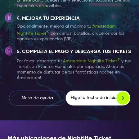
En este paso, puedes ver y seleccionar todos los Eventos
Especiales disponibles.
MEJORA TU EXPERIENCIA
Opcionalmente, mejora al máximo tu
Amsterdam
®
Nightlife Ticket
con cenas, botellas, cruceros por los
canales y experiencias (VIP).
COMPLETA EL PAGO Y DESCARGA TUS TICKETS
®
Por favor, descarga tu
Amsterdam Nightlife Ticket
y tus
Tickets de Eventos Especiales por separado. Ahora es
momento de disfrutar de tus fantásticas noches en
Ámsterdam!
Elige tu fecha de inicio
Mesa de ayuda
Más ubicaciones de Nightlife Ticket