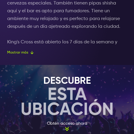
cervezas especiales. También tienen pipas shisha
aquí y el bar es apto para fumadores. Tiene un
ambiente muy relajado y es perfecto para relajarse
después de un día ajetreado explorando la ciudad.
King's Cross está abierto los 7 días de la semana y
cuenta con un equipo apasionado listo para brindarle
Mostrar más
una velada increíble en Ámsterdam. Son conocidos
por su amable personal que siempre está dispuesto a
charlar. Con vibraciones alternas cada hora, vives
DESCUBRE
momentos inolvidables y haces nuevas amistades.
ESTA
CÓCTELES, CÓCTELES, CÓCTELES.
UBICACIÓN
Ven a disfrutar de una bebida aquí y asegúrate de
mostrar tu Nightlife Ticket. ¡Porque con el Amsterdam
Obtén acceso ahora
Nightlife Ticket recibirás un cóctel gratis con cada