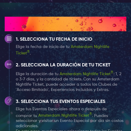
comenzar tu noche o terminar la noche de la manera
correcta.
¿Cómo funciona?
¡Obtenga tu
ticket Amsterdam nightlife
de 1, 2 días o 7
días y reciba una bebida de bienvenida (gratuita) en
SELECCIONA TU FECHA DE INICIO
Surprise Bar en todo momento!
Elige la fecha de inicio de tu
Amsterdam Nightlife
®
Ticket
.
El Surprise Bar está abierto los Miércoles y Jueves
desde las 22:00 hasta las 03:00. Los Viernes y Sábados
SELECCIONA LA DURACIÓN DE TU TICKET
se cierran una hora más tarde, lo que por supuesto
®
Elige la duración de tu
Amsterdam Nightlife Ticket
: 1, 2
tiene mucho sentido. Esa es solo una forma de
o 3-7 días, y la cantidad de tickets. Con su Amsterdam
Nightlife Ticket, puede acceder a todos los Clubes de
extender tu fin de semana un poco. Surprise Bar a
'Acceso Ilimitado', Experiencias Incluidas y Extras.
menudo organiza eventos temáticos y también
después de fiestas reglamentadas.
SELECCIONA TUS EVENTOS ESPECIALES
Elige tus Eventos Especiales ahora o después de
®
Surprise Bar no es estricto con respecto a su código
comprar tu
Amsterdam Nightlife Ticket
. Puedes
seleccionar y visitar un Evento Especial por día sin costos
de vestimenta, aunque podría tener en cuenta los
adicionales.
códigos de vestimenta sugeridos durante las fiestas