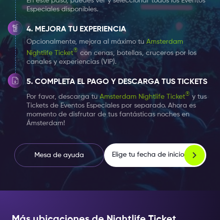
En este paso, puedes ver y seleccionar todos los Eventos
Especiales disponibles.
temáticas (pero no es obligatorio). Sin embargo, es útil
saber que ninguno de los bares / clubes de
MEJORA TU EXPERIENCIA
Ámsterdam aprecia indumentarias deportiva. ¿No
Opcionalmente, mejora al máximo tu
Amsterdam
estoy seguro de cómo vestirme? Lea sobre nuestros
®
Nightlife Ticket
con cenas, botellas, cruceros por los
canales y experiencias (VIP).
consejos de códigos de vestimenta aquí.
COMPLETA EL PAGO Y DESCARGA TUS TICKETS
CONSEJO
: Si está pensando en comenzar tu noche en
®
Por favor, descarga tu
Amsterdam Nightlife Ticket
y tus
Surprise Bar, asegúrese de que (y su grupo) lleguen a
Tickets de Eventos Especiales por separado. Ahora es
tiempo para evitar decepciones. Este es un lugar muy
momento de disfrutar de tus fantásticas noches en
Ámsterdam!
popular al que muchas personas asisten bastante
temprano. Podría suceder que esté demasiado lleno y,
por lo tanto, se te niegue el acceso.
Elige tu fecha de inicio
Mesa de ayuda
Más ubicaciones de Nightlife Ticket