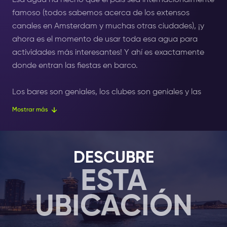
Esa agua ha hecho que el país sea internacionalmente
famoso (todos sabemos acerca de los extensos
canales en Amsterdam y muchas otras ciudades), ¡y
ahora es el momento de usar toda esa agua para
actividades más interesantes! Y ahí es exactamente
donde entran las fiestas en barco.
Los bares son geniales, los clubes son geniales y las
cafeterías pueden ser una gran parte de por qué estás
Mostrar más
en Amsterdam, pero una vez que te permites
experimentar una fiesta en la cubierta superior de un
barco que navega por la ciudad, todo cambia.
DESCUBRE
ESTA
Armados con increíbles DJ, excelentes sistemas de
sonido y alcohol que fluye fácilmente de los grifos, Las
UBICACIÓN
fiestas en barcos con tu
ticket Amsterdam Nightlife
lo
liberará de las preocupaciones terrenales y le permitirá
flotar sobre las olas y los sonidos a nuevos niveles de