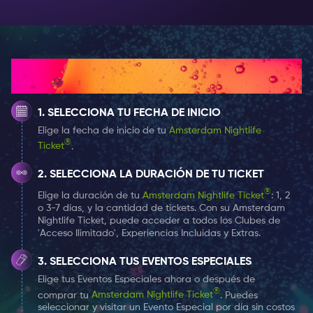
grande. Ambos barcos, muelle 1 y muelle2 2, son
grandes embarcaciones capaces de albergar a más
de 600 fiesteros en varias cubiertas y balcones, ¡e
incluso un bar al aire libre y una pista de baile en la
¿Cómo funciona?
parte superior! Si tienes suerte, ¡podrás asistir a una de
sus fiestas legendarias cuando se libere de Amsterdam
SELECCIONA TU FECHA DE INICIO
y salga al mar!
Elige la fecha de inicio de tu
Amsterdam Nightlife
®
Ticket
.
Rederij Staets
Donde Docks es grande, Rederij Staets lo es con estilo.
SELECCIONA LA DURACIÓN DE TU TICKET
Donde Docks hace multitudes, Rederij Staets lo hace
®
Elige la duración de tu
Amsterdam Nightlife Ticket
: 1, 2
o 3-7 días, y la cantidad de tickets. Con su Amsterdam
intimo. La flota de pequeños botes de canal de Staets
Nightlife Ticket, puede acceder a todos los Clubes de
es el lugar perfecto para una fiesta de sofisticación y
'Acceso Ilimitado', Experiencias Incluidas y Extras.
lujo. Equipado con una ventana panorámica que se
SELECCIONA TUS EVENTOS ESPECIALES
abre en el techo para esas noches calurosas de
Elige tus Eventos Especiales ahora o después de
verano y calefacción para combatir el frío invernal,
®
comprar tu
Amsterdam Nightlife Ticket
. Puedes
celebrarás con el telón de fondo de la ciudad más
seleccionar y visitar un Evento Especial por día sin costos