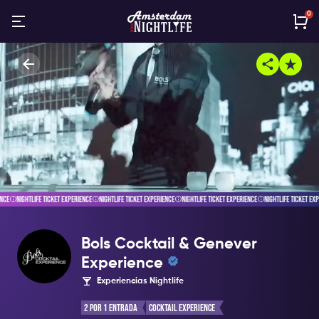
0
NCE
NIGHTLIFE TICKET EXPERIENCE
NIGHTLIFE TICKET EXPERIENCE
NIGHTLIFE TICKET EXPERIENCE
NIGHTLIFE TICKET EXP
Bols Cocktail & Genever
Experience
Experiencias Nightlife
2 Por 1 Entrada
Cocktail Experience