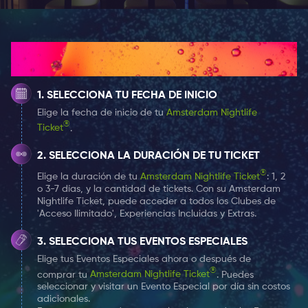
convencionales además de los obvios históricos y
relacionados con las artes. De hecho, a solo un par de
pasos de esta plaza, puedes encontrar uno de los
¿Cómo funciona?
lugares más inusuales:
Bols Cocktail & Jenever
Experience
. Es el museo oficial de una de las marcas
SELECCIONA TU FECHA DE INICIO
más antiguas de licores destilados del mundo: Lucas
Elige la fecha de inicio de tu
Amsterdam Nightlife
Bols.
®
Ticket
.
Todo lo que necesitas saber acerta del
SELECCIONA LA DURACIÓN DE TU TICKET
museo “Bols Cocktail & Jenever Experience”
®
Elige la duración de tu
Amsterdam Nightlife Ticket
: 1, 2
Una escena de la historia y los logros de la compañía
o 3-7 días, y la cantidad de tickets. Con su Amsterdam
Nightlife Ticket, puede acceder a todos los Clubes de
es The
Bols Cocktail & Jenever Experience
en
'Acceso Ilimitado', Experiencias Incluidas y Extras.
Amsterdam.
Bols Cocktail & Jenever Experience
no es
solo un museo de historia de la marca, sino también
SELECCIONA TUS EVENTOS ESPECIALES
un lugar donde los visitantes pueden tocar y probar
Elige tus Eventos Especiales ahora o después de
®
sus métodos e ingredientes de producción.
comprar tu
Amsterdam Nightlife Ticket
. Puedes
seleccionar y visitar un Evento Especial por día sin costos
adicionales.