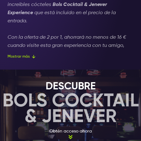
increíbles cócteles
Bols Cocktail & Jenever
Experience
que está incluido en el precio de la
entrada.
Con la oferta de 2 por 1, ahorrará no menos de 16 €
cuando visite esta gran experiencia con tu amigo,
pareja o familiar.
Mostrar más
La Plaza de museo o “Museumplein
”
en Amsterdam es
donde se encuentra la mayoría de los museos
DESCUBRE
famosos y llenos de turistas. Aquí está el Museo Van
BOLS COCKTAIL
Gogh, el Museo Rembrandt, el Rijksmuseum y otros
que usted, como visitante de Amsterdam, visitará sin
& JENEVER
lugar a dudas.
Quizás no sabías ahora que Ámsterdam también
Obtén acceso ahora
alberga algunos de los museos menos