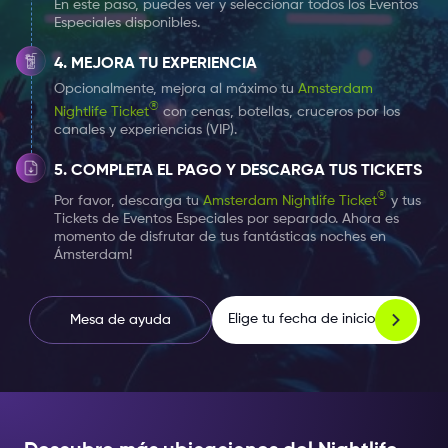
El museo de liquores de Bols está ubicado en el Barrio
En este paso, puedes ver y seleccionar todos los Eventos
Especiales disponibles.
de los Museos en un edificio bastante poco notable:
es un modesto edificio de ladrillo de tres pisos en el
MEJORA TU EXPERIENCIA
estilo tradicional holandés. No queda nada del
Opcionalmente, mejora al máximo tu
Amsterdam
aspecto clásico de la mansión de Amsterdam: las
®
Nightlife Ticket
con cenas, botellas, cruceros por los
canales y experiencias (VIP).
salas del museo están hechas en estilo moderno, las
ventanas de vidrio transparente están iluminadas con
COMPLETA EL PAGO Y DESCARGA TUS TICKETS
lámparas de colores, y el interior utiliza una gran
®
Por favor, descarga tu
Amsterdam Nightlife Ticket
y tus
cantidad de elementos de metal y policarbonato.
Tickets de Eventos Especiales por separado. Ahora es
momento de disfrutar de tus fantásticas noches en
Ámsterdam!
La exposición en sí es un viaje grandioso e interactivo
que involucra los sentidos del visitante y lo lleva al
mundo de los cócteles, el barman y los licores. La
Elige tu fecha de inicio
Mesa de ayuda
exposición y la experiencia son tan únicas que ganó
el Premio de diseño holandés en la categoría de
museo.
¿Necesitas mas razones para visitarlo?