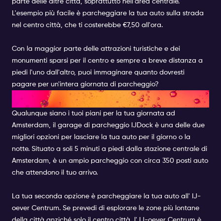
parte delle altre città, soprattutto nell'area centrale.
L'esempio più facile è parcheggiare la tua auto sulla strada
nel centro città, che ti costerebbe €7,50 all'ora.
Con la maggior parte delle attrazioni turistiche e dei
monumenti sparsi per il centro e sempre a breve distanza a
piedi l'uno dall'altro, puoi immaginare quanto dovresti
pagare per un'intera giornata di parcheggio?
DOVE PARCHEGGIARE?
Qualunque siano i tuoi piani per la tua giornata ad
Amsterdam, il garage di parcheggio IJDock è una delle due
migliori opzioni per lasciare la tua auto per il giorno o la
notte. Situato a soli 5 minuti a piedi dalla stazione centrale di
Amsterdam, è un ampio parcheggio con circa 350 posti auto
che attendono il tuo arrivo.
La tua seconda opzione è parcheggiare la tua auto all' IJ-
oever Centrum. Se prevedi di esplorare le zone più lontane
della città anziché solo il centro città, l' IJ-oever Centrum è