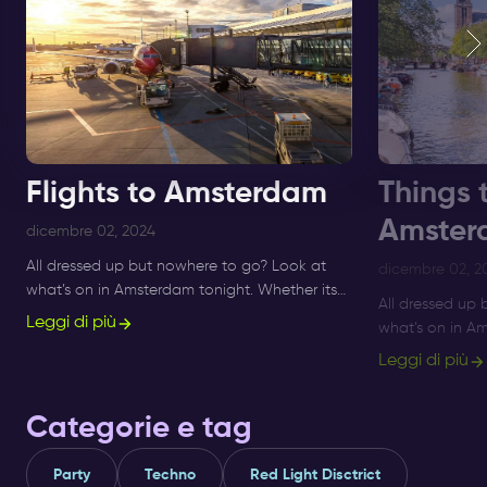
Flights to Amsterdam
Things 
Amster
dicembre 02, 2024
All dressed up but nowhere to go? Look at
dicembre 02, 2
what’s on in Amsterdam tonight. Whether its
All dressed up
Sunday, Monday or Saturday- there is always
Leggi di più
what’s on in Am
something to do and to see.
Sunday, Monday
Leggi di più
something to d
Categorie e tag
Party
Techno
Red Light Disctrict