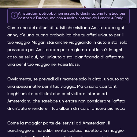
Amsterdam potrebbe non essere la destinazione turistica più
costosa d'Europa, ma non è molto lontana da Londra e Parigi.
Con un
Biglietto Amsterdam Nightlife
hai la possibilità di
Come uno dei milioni di turisti che visitano Amsterdam ogni
aggiungere una serie di feste al tuo viaggio, a partire da soli
10 euro. Quindi sia che tu esca per la solita serata fuori, sia
anno, c'è una buona probabilità che tu affitti un'auto per il
che tu voglia provare qualcosa di diverso, niente ti fermerà
più!
tuo viaggio. Magari stai anche viaggiando in auto e stai solo
passando per Amsterdam per un giorno, chi lo sa? In ogni
caso, se sei qui, hai un'auto o stai pianificando di affittarne
una per il tuo viaggio nei Paesi Bassi.
Ovviamente, se prevedi di rimanere solo in città, un'auto sarà
una spesa inutile per il tuo viaggio. Ma ci sono così tanti
luoghi unici e bellissimi che puoi visitare intorno ad
Amsterdam, che sarebbe un errore non considerare l'affitto
di un'auto e rendere il tuo album di ricordi ancora più ricco.
Come la maggior parte dei servizi ad Amsterdam, il
parcheggio è incredibilmente costoso rispetto alla maggior