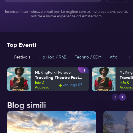
Inserisci il tuo indirizzo email per: Le migliori serate, inviti esclusivi, eventi,
notizie e nuove esperienze ad Amsterdam.
Top Eventi
Festivals
Hip Hop / RnB
Techno / EDM
Afro
Hou
1
ML KingPark | Parade
ML King
Travelling Theatre Festival
Info &
Info &
ven, ago 07
Accesso
Access
Blog simili