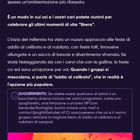
spesso un'ambientazione più rilassata.
È un modo in cui voi e i vostri cari potete riunirvi per
celebrare gli ultimi momenti di vita “libera”.
L'inizio del millennio ha visto un nuovo approccio alle feste di
addio al celibato e al nubilato, con feste folli, limousine
allungate e un sacco di bevute e divertimento sfrenato. Se
state festeggiando sia con i cervi che con le galline, le feste
co-ed sono un'opzione per voi.
Quando i gruppi si
mescolano, si parla di “addio al celibato”, che in realtà è
l'opzione più popolare
.
SUGGERIMENTO:
Se volete avere qualcosa di extra o un
pacchetto diverso incluso nei vostri programmi, come uno
spogliarello, una limousine o un'area VIP (con
bevande/bottiglie), basta inviare un'e-mail a
contact@nightlifeticket.nl! Ci assicureremo che voi e il vostro
gruppo abbiate la migliore festa di addio al celibato e al
nubilato di sempre!
COME POSSIAMO AIUTARVI A