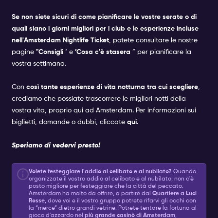
Se non siete sicuri di come pianificare le vostre serate o di
quali siano i giorni migliori per i club e le esperienze incluse
nell'Amsterdam Nightlife Ticket
, potete consultare le nostre
pagine
"Consigli
‘ e
’Cosa c'è stasera
” per pianificare la
vostra settimana.
Con
così tante esperienze di vita notturna tra cui scegliere
,
crediamo che possiate trascorrere le migliori notti della
vostra vita, proprio qui ad Amsterdam. Per informazioni sui
biglietti, domande o dubbi, cliccate
qui
.
Speriamo di vedervi presto!
Volete festeggiare l'addio al celibato e al nubilato?
Quando
organizzate il vostro addio al celibato e al nubilato, non c'è
posto migliore per festeggiare che la città del peccato.
Amsterdam ha molto da offrire, a partire dal
Quartiere a Luci
Rosse
, dove voi e il vostro gruppo potrete rifarvi gli occhi con
la “merce” dietro grandi vetrine. Potrete tentare la fortuna al
gioco d'azzardo nel
più grande casinò di Amsterdam
,