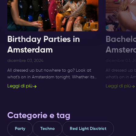
Birthday Parties in
Bachelo
Amsterdam
Amster
dicembre 03, 2024
dicembre 03, 2
All dressed up but nowhere to go? Look at
All dressed up
what’s on in Amsterdam tonight. Whether its
what’s on in Am
Sunday, Monday or Saturday- there is always
Sunday, Monday
Leggi di più
Leggi di più
something to do and to see.
something to d
Categorie e tag
Party
Techno
Red Light Disctrict