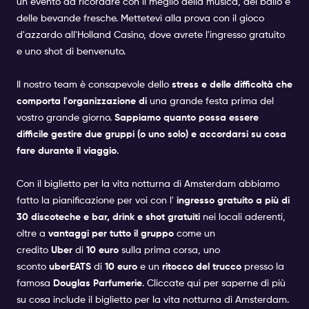
un evento da ricordare con il meglio della musica, del ballo e
delle bevande fresche. Mettetevi alla prova con il gioco
d'azzardo all'Holland Casino, dove avrete l'ingresso gratuito
e uno shot di benvenuto.
Il nostro team è consapevole dello
stress e delle difficoltà che
comporta l'organizzazione di
una grande festa prima del
vostro grande giorno.
Sappiamo quanto possa essere
difficile gestire due gruppi (o uno solo) e accordarsi su cosa
fare durante il viaggio
.
Con il biglietto per la vita notturna di Amsterdam abbiamo
fatto la pianificazione per voi con l'
ingresso gratuito a più di
30 discoteche e bar, drink e shot gratuiti
nei locali aderenti,
oltre a
vantaggi per tutto il gruppo
come un
credito
Uber
di
10 euro
sulla prima corsa, uno
sconto
uberEATS
di
10 euro
e un
ritocco del trucco
presso la
famosa
Douglas Parfumerie
.
Cliccate qui per saperne di più
su cosa include il biglietto per la vita notturna di Amsterdam.