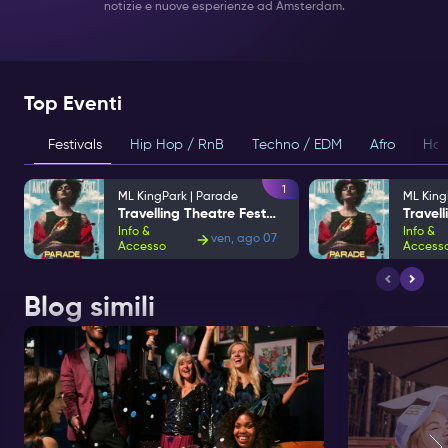
notizie e nuove esperienze ad Amsterdam.
Top Eventi
Festivals
Hip Hop / RnB
Techno / EDM
Afro
Hou
1
ML KingPark | Parade
ML King
Travelling Theatre Festival
Info &
Info &
ven, ago 07
Accesso
Access
Blog simili