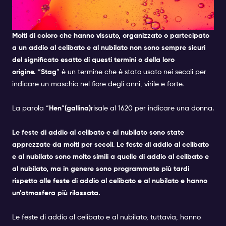
ADDIO AL CELIBATO E AL
NUBILATO?
Molti di coloro che hanno vissuto, organizzato o partecipato
a un addio al celibato e al nubilato non sono sempre sicuri
del significato esatto di questi termini o della loro
origine.
“
Stag
” è un termine che è stato usato nei secoli per
indicare un maschio nel fiore degli anni, virile e forte.
La parola “
Hen
”
(gallina)
risale al 1620 per indicare una donna.
Le feste di addio al celibato e al nubilato sono state
apprezzate da molti per secoli
.
Le feste di addio al celibato
e al nubilato sono molto simili a quelle di addio al celibato e
al nubilato, ma in genere sono programmate più tardi
rispetto alle feste di addio al celibato e al nubilato e hanno
un'atmosfera più rilassata.
Le feste di addio al celibato e al nubilato, tuttavia, hanno