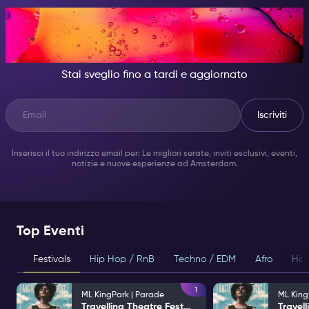
DI NOTTE, DIVENTA
QUALCUNO DI GRANDIOSO.
Stai sveglio fino a tardi e aggiornato
Iscriviti
Inserisci il tuo indirizzo email per: Le migliori serate, inviti esclusivi, eventi,
notizie e nuove esperienze ad Amsterdam.
Top Eventi
Festivals
Hip Hop / RnB
Techno / EDM
Afro
Hou
1
ML KingPark | Parade
ML King
Travelling Theatre Festival