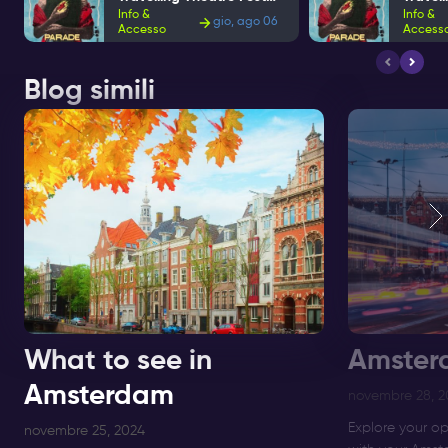
Info &
Info &
gio, ago 06
Accesso
Access
Blog simili
What to see in
Amster
Amsterdam
novembre 28, 2
Explore your o
novembre 25, 2024