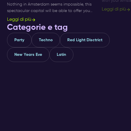
with your Amste
Nothing in Amsterdam seems impossible, this
about what per
Leggi di più
spectacular capital will be able to offer you
bars are locate
any experience you need.
Leggi di più
Categorie e tag
Party
Techno
Red Light Disctrict
New Years Eve
Latin