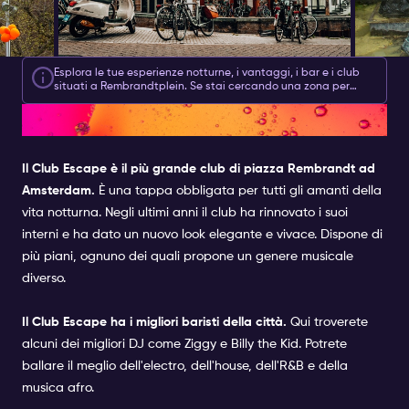
Esplora le tue esperienze notturne, i vantaggi, i bar e i club
situati a Rembrandtplein. Se stai cercando una zona per
feste
nella città di Amsterdam
, un luogo dove troverai
ESCAPE | NIGHTCLUB
divertimento senza fine ogni sera della settimana è
Rembrandtplein. Questa piazza ospita alcuni dei migliori
nightclub di Amsterdam, strategicamente posizionati attorno
a una singola piazza.
Il Club Escape
è il più grande club di piazza Rembrandt ad
Amsterdam.
È una tappa obbligata per tutti gli amanti della
vita notturna. Negli ultimi anni il club ha rinnovato i suoi
interni e ha dato un nuovo look elegante e vivace. Dispone di
più piani, ognuno dei quali propone un genere musicale
diverso.
Il Club Escape ha i migliori baristi della città.
Qui troverete
alcuni dei migliori DJ come Ziggy e Billy the Kid. Potrete
ballare il meglio dell'electro, dell'house, dell'R&B e della
musica afro.