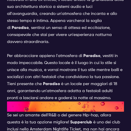
sua architettura storica a sistemi audio e luci
all'avanguardia, creando un'atmosfera che incanta e allo
stesso tempo è intima. Appena varcherai la soglia
di
Paradiso
, sentirai un senso di attesa ed eccitazione,
consapevole che stai per vivere un'esperienza notturna
davvero straordinaria.
Per abbracciare appieno l'atmosfera di
Paradiso
, vestiti in
modo impeccabile. Questo locale è il luogo in cui lo stile si
unisce alla musica, e vorrai mostrare il tuo stile mentre balli e
socializzi con altri festaioli che condividono la tua passione.
Tieni presente che
Paradiso
è un locale per maggiori di 18
anni, garantendo un'atmosfera adatta a festaioli adulti
pronti a lasciarsi andare e godersi la notte al massimo.
SUPPERCLUB
Se sei un amante dell'R&B o del genere Hip-hop, allora
questa è la tua opzione migliore!
Supperclub
è uno dei club
inclusi nella Amsterdam Nightlife Ticket, ma non hai ancora