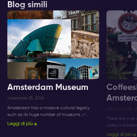
Blog simili
Amsterdam Museum
Coffees
Amster
novembre 28, 2024
Amsterdam has a massive cultural legacy
novembre 28, 2
such as its huge number of museums. ✅
There are over
Nightlife Ticket offers an attractive &
Leggi di più
cafes in Amster
immersive way to discover the city.
We will only di
Leggi di più