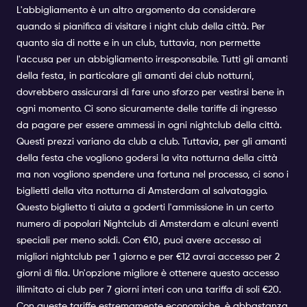
L'abbigliamento è un altro argomento da considerare
quando si pianifica di visitare i night club della città. Per
quanto sia di notte e in un club, tuttavia, non permette
l'accusa per un abbigliamento irresponsabile. Tutti gli amanti
della festa, in particolare gli amanti dei club notturni,
dovrebbero assicurarsi di fare uno sforzo per vestirsi bene in
ogni momento. Ci sono sicuramente delle tariffe di ingresso
da
pagare per essere ammessi in ogni nightclub della città.
Questi prezzi variano da club a club. Tuttavia, per gli amanti
della festa che vogliono godersi la vita notturna della città
ma non vogliono spendere una fortuna nel processo, ci sono i
biglietti della vita notturna di Amsterdam al salvataggio.
Questo biglietto ti aiuta a goderti l'ammissione in un certo
numero di popolari Nightclub di Amsterdam e alcuni eventi
speciali per meno soldi. Con €10, puoi avere accesso ai
migliori nightclub per 1 giorno e per €12 avrai accesso per 2
giorni di fila. Un'opzione migliore è ottenere questo accesso
illimitato ai club per 7 giorni interi con una tariffa di soli €20.
Con queste tariffe estremamente economiche, è abbastanza