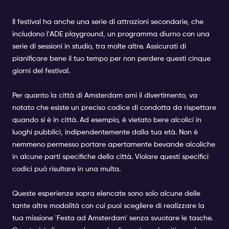
Il festival ha anche una serie di attrazioni secondarie, che
includono l'ADE playground, un programma diurno con una
serie di sessioni in studio, tra molte altre. Assicurati di
pianificare bene il tuo tempo per non perdere questi cinque
giorni del festival.
Per quanto la città di Amsterdam ami il divertimento, va
notato che esiste un preciso codice di condotta da rispettare
quando si è in città. Ad esempio, è vietato bere alcolici in
luoghi pubblici, indipendentemente dalla tua età. Non è
nemmeno permesso portare apertamente bevande alcoliche
in alcune parti specifiche della città. Violare questi specifici
codici può risultare in una multa.
Queste esperienze sopra elencate sono solo alcune delle
tante altre modalità con cui puoi scegliere di realizzare la
tua missione 'Festa ad Amsterdam' senza svuotare le tasche.