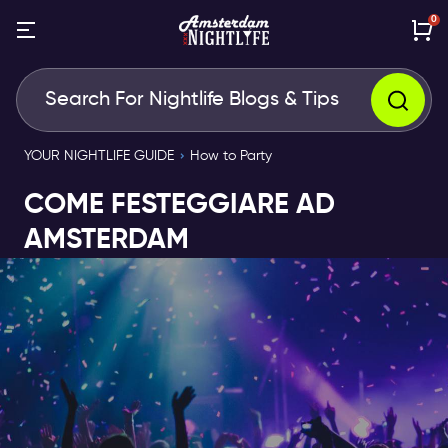
0
YOUR NIGHTLIFE GUIDE
How to Party
COME FESTEGGIARE AD
AMSTERDAM