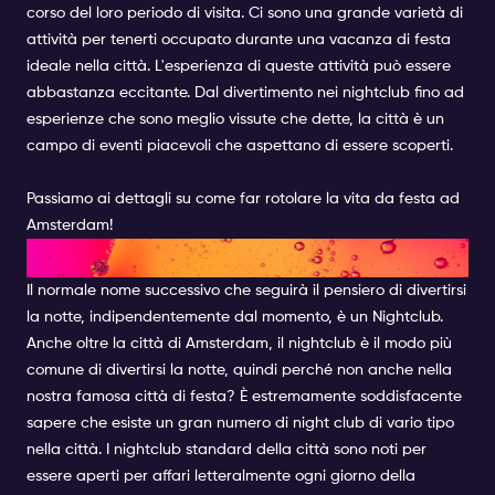
corso del loro periodo di visita. Ci sono una grande varietà di
attività per tenerti occupato durante una vacanza di festa
ideale nella città. L'esperienza di queste attività può essere
abbastanza eccitante. Dal divertimento nei nightclub fino ad
esperienze che sono meglio vissute che dette, la città è un
campo di eventi piacevoli che aspettano di essere scoperti.
Passiamo ai dettagli su come far rotolare la vita da festa ad
Amsterdam!
I NIGHTCLUB DI AMSTERDAM!
Il normale nome successivo che seguirà il pensiero di divertirsi
la notte, indipendentemente dal momento, è un Nightclub.
Anche oltre la città di Amsterdam, il nightclub è il modo più
comune di divertirsi la notte, quindi perché non anche nella
nostra famosa città di festa? È estremamente soddisfacente
sapere che esiste un gran numero di night club di vario tipo
nella città. I nightclub standard della città sono noti per
essere aperti per affari letteralmente ogni giorno della