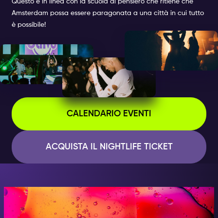
Questo è in linea con la scuola di pensiero che ritiene che
Amsterdam possa essere paragonata a una città in cui tutto
è possibile!
CALENDARIO EVENTI
ACQUISTA IL NIGHTLIFE TICKET
DI NOTTE, DIVENTA
QUALCUNO DI GRANDIOSO.