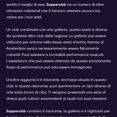
sentito il meglio di esso.
Supperclub
ha un numero di altre
attrazioni collaterali che ti faranno ottenere ancora più
valore per i tuoi soldi.
Un club combinato con una galleria, questo posto è diverso
da qualsiasi altro club della regione. La galleria può essere
utilizzata per entrare nello stesso stato d'animo festoso di
Amsterdam senza necessariamente essere fisicamente
coinvolti. Puoi assistere a incredibili performance musicali.
L'esperienza che può essere ottenuta da questo emozionante
flusso di performance può solo essere immaginata.
Un'altra aggiunta è il ristorante, anch'esso situato in questo
club. In questo ristorante, puoi sperimentare un tipo diverso di
arte sotto forma di cibo. Ti vengono presentati una serie di
diversi gusti culinari sorprendenti ai quali non puoi resistere.
Supperclub
combina il ristorante, la galleria e il nightclub per