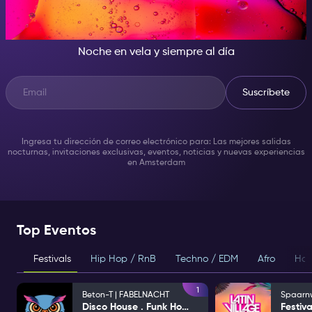
LA ESTRELLA DEL SHOW
Noche en vela y siempre al día
Suscríbete
Ingresa tu dirección de correo electrónico para: Las mejores salidas
nocturnas, invitaciones exclusivas, eventos, noticias y nuevas experiencias
en Amsterdam
Top Eventos
Festivals
Hip Hop / RnB
Techno / EDM
Afro
Hou
1
Beton-T | FABELNACHT
Disco House . Funk House