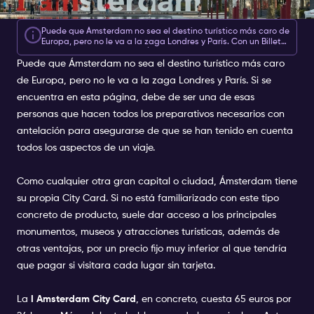
Puede que Ámsterdam no sea el destino turístico más caro de
Europa, pero no le va a la zaga Londres y París. Con un Billete
para la Vida Nocturna de Ámsterdam tiene la opción de
Puede que Ámsterdam no sea el destino turístico más caro
añadir varias fiestas a su viaje, a partir de sólo 10 euros. Así
que tanto si sale por la noche de siempre como si quiere
de Europa, pero no le va a la zaga Londres y París. Si se
probar algo diferente, ¡ya nada le detendrá!
encuentra en esta página, debe de ser una de esas
personas que hacen todos los preparativos necesarios con
antelación para asegurarse de que se han tenido en cuenta
todos los aspectos de un viaje.
Como cualquier otra gran capital o ciudad, Ámsterdam tiene
su propia City Card. Si no está familiarizado con este tipo
concreto de producto, suele dar acceso a los principales
monumentos, museos y atracciones turísticas, además de
otras ventajas, por un precio fijo muy inferior al que tendría
que pagar si visitara cada lugar sin tarjeta.
La
I Amsterdam City Card
, en concreto, cuesta 65 euros por