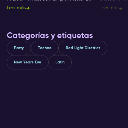
Sunday, Monday or Saturday- there is always
Sunday, Monday
Leer más
Leer más
something to do and to see.
something to d
Categorías y etiquetas
Party
Techno
Red Light Disctrict
New Years Eve
Latin