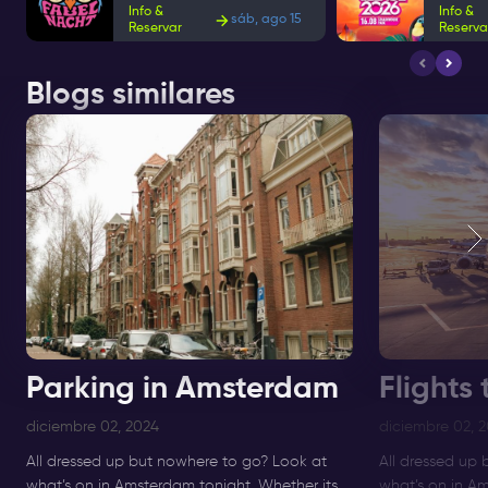
Info &
Info &
sáb, ago 15
Reservar
Reserva
Blogs similares
Parking in Amsterdam
Flights
diciembre 02, 2024
diciembre 02, 
All dressed up but nowhere to go? Look at
All dressed up
what’s on in Amsterdam tonight. Whether its
what’s on in Am