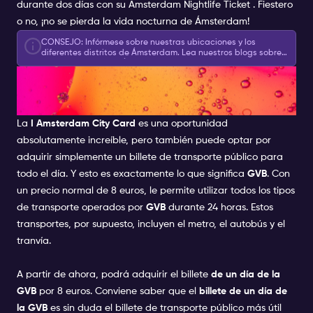
durante dos días con su
Amsterdam Nightlife
Ticket . Fiestero
o no, ¡no se pierda la vida nocturna de Ámsterdam!
CONSEJO: Infórmese sobre nuestras ubicaciones y los
diferentes distritos de Ámsterdam. Lea nuestros blogs sobre
la vida nocturna de Ámsterdam para descubrir qué puede
¿QUÉ ES EL BILLETE DE UN DÍA
hacer con su Entrada para la Vida Nocturna de Ámsterdam,
incluidas recomendaciones gastronómicas y mucho más.
Infórmese sobre todas las formas de aprovechar al máximo
GVB?
sus experiencias.
La
I Amsterdam City Card
es una oportunidad
absolutamente increíble, pero también puede optar por
adquirir simplemente un billete de transporte público para
todo el día. Y esto es exactamente lo que significa
GVB
. Con
un precio normal de 8 euros, le permite utilizar todos los tipos
de transporte operados por
GVB
durante 24 horas. Estos
transportes, por supuesto, incluyen el metro, el autobús y el
tranvía.
A partir de ahora, podrá adquirir el billete
de un día de la
GVB
por 8 euros. Conviene saber que el
billete de un día de
la GVB
es sin duda el billete de transporte público más útil