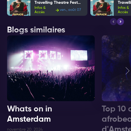
Travelling Theatre Festival
Infos &
Infos &
ven., août 07
Accès
Accès
Blogs similaires
Whats on in
Top 10 
Amsterdam
afrobea
d'Amste
novembre 20, 2024