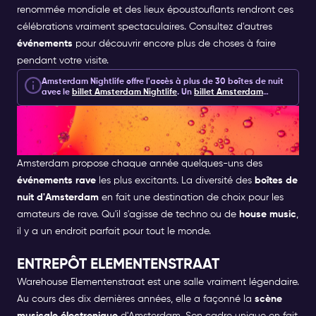
renommée mondiale et des lieux époustouflants rendront ces
célébrations vraiment spectaculaires. Consultez d'autres
événements
pour découvrir encore plus de choses à faire
pendant votre visite.
Amsterdam Nightlife offre l'accès à plus de 30 boîtes de nuit
avec le
billet Amsterdam Nightlife
.
Un
billet Amsterdam
Nightlife
comprend 1, 2 ou 7 jours d'accès aux boîtes de nuit,
MEILLEURS LIEUX POUR UNE
aux expériences et aux extras pour 10 €.
FÊTE RAVE À AMSTERDAM
Amsterdam propose chaque année quelques-uns des
événements rave
les plus excitants. La diversité des
boîtes de
nuit d'Amsterdam
en fait une destination de choix pour les
amateurs de rave. Qu'il s'agisse de techno ou de
house music
,
il y a un endroit parfait pour tout le monde.
ENTREPÔT ELEMENTENSTRAAT
Warehouse Elementenstraat est une salle vraiment légendaire.
Au cours des dix dernières années, elle a façonné la
scène