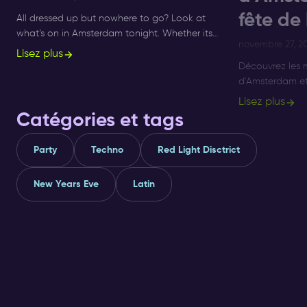
fête de
All dressed up but nowhere to go? Look at
what’s on in Amsterdam tonight. Whether its
novembre 27, 2
Sunday, Monday or Saturday- there is always
Lisez plus
something to do and to see.
Découvrez les m
d'Amsterdam et
l'Amapiano. De
Lisez plus
profitez des me
Catégories et tags
et Amapiano.
Party
Techno
Red Light Disctrict
New Years Eve
Latin