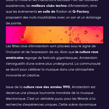
aussi la mode et les interactions sociales. Pour de nouvelles
expériences, les
meilleurs clubs techno
d'Amsterdam, ainsi
que les événements
en salle de
Radion et
Q-Factory
,
proposent des nuits inoubliables avec un son et un éclairage
de pointe.
COMPRENDRE LA CULTURE
DES RAVES
Les fêtes rave d'Amsterdam sont placées sous le signe de
l'inclusion et de l'expression de soi. Alors que
la culture rave
américaine
regorge de festivals gigantesques, Amsterdam
s'enorgueillit d'une scène plus underground. La communauté
se réunit pour célébrer la musique dans une atmosphère
innovante et créative.
Issue de la
culture rave des années 1990
, Amsterdam est
devenue une plaque tournante mondiale de la musique
électronique. C'est un véritable joyau pour les fêtards à la
recherche d'expériences uniques. Cette scène dynamique