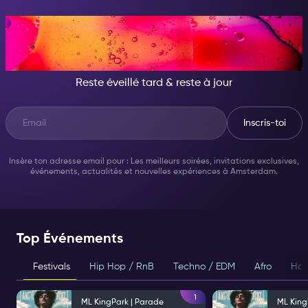
CE SOIR, DEVIENS
QUELQU'UN D'INCROYABLE
Reste éveillé tard & reste à jour
Inscris-toi
Insère ton adresse email pour : Les meilleurs soirées, invitations exclusives,
événements, actualités et nouvelles expériences à Amsterdam.
Top Événements
Festivals
Hip Hop / RnB
Techno / EDM
Afro
Hou
1
ML KingPark | Parade
ML King