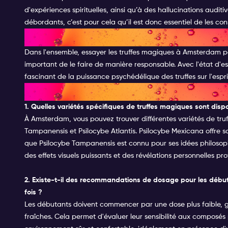
d'expériences spirituelles, ainsi qu’à des hallucinations auditiv
débordants, c’est pour cela qu’il est donc essentiel de les c
CONCLUSION SUR LES TRUFF
Dans l'ensemble, essayer les truffes magiques à Amsterdam p
important de le faire de manière responsable. Avec l'état d'es
fascinant de la puissance psychédélique des truffes sur l'espr
FAQ
1. Quelles variétés spécifiques de truffes magiques sont disp
À Amsterdam, vous pouvez trouver différentes variétés de tru
Tampanensis et Psilocybe Atlantis. Psilocybe Mexicana offre s
que Psilocybe Tampanensis est connu pour ses idées philosophi
des effets visuels puissants et des révélations personnelles pr
2. Existe-t-il des recommandations de dosage pour les début
fois ?
Les débutants doivent commencer par une dose plus faible,
fraîches. Cela permet d'évaluer leur sensibilité aux composés 