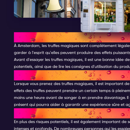
STATUT LÉGAL DES TRUFFES 
À Amsterdam, les truffes magiques sont complètement légales
garder à l'esprit qu'elles peuvent produire des effets puissants 
Avant d'essayer les truffes magiques, il est une bonne idée de s
potentiels, ainsi que de lire les consignes d'utilisation du produ
REMARQUE DE SÉCURITÉ ET RI
Lorsque vous prenez des truffes magiques, il est important d
effets des truffes peuvent prendre un certain temps à pleineme
moins une heure avant de songer à en prendre davantage. Il
présent qui pourra aider à garantir une expérience sûre et a
LES EFFECTS DES TRUFFES MA
En plus des risques potentiels, il est également important de 
intenses et profonds. De nombreuses personnes qui les essaien