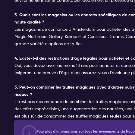
environnement sûr et confortable, idéalement en présence d'
3. Quels sont les magasins ou les endroits spécifiques de 
haute qualité ?
Les magasins de confiance à Amsterdam pour acheter des t
Magic Mushroom Gallery, Kokopelli et Conscious Dreams. Ces
grande variété d'options de truffes.
4. Existe-t-il des restrictions d'âge légales pour acheter 
Oui, vous devez avoir au moins 18 ans pour acheter et cons
exigeront une preuve d'âge, alors assurez-vous d'avoir une piè
5. Peut-on combiner les truffes magiques avec d'autres subst
risques ?
Il n'est pas recommandé de combiner les truffes magiques avec
des effets imprévisibles, une augmentation des nausées, une d
est plus sûr de consommer des truffes magiques seules pour surve
Pour plus d'informations sur tous les événements du Nouv