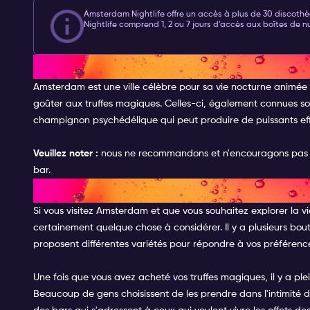
Amsterdam Nightlife offre un accès à plus de 30 discoth
Nightlife
comprend 1, 2 ou 7 jours d’accès aux boîtes de nu
INTRODUCTION AUX TRUFFES
Amsterdam est une ville célèbre pour sa vie nocturne animée et 
goûter aux truffes magiques. Celles-ci, également connues so
champignon psychédélique qui peut produire de puissants effet
Veuillez noter :
nous ne recommandons et n'encouragons pas à 
bar.
OÙ ACHETER DES TRUFFES M
Si vous visitez Amsterdam et que vous souhaitez explorer la vie
certainement quelque chose à considérer. Il y a plusieurs bou
proposent différentes variétés pour répondre à vos préférence
Une fois que vous avez acheté vos truffes magiques, il y a pl
Beaucoup de gens choisissent de les prendre dans l'intimité de