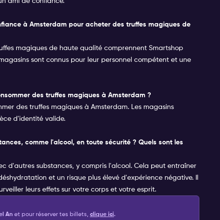
un ami de confiance.
confiance à Amsterdam pour acheter des truffes magiques de
ruffes magiques de haute qualité comprennent Smartshop
 magasins sont connus pour leur personnel compétent et une
et consommer des truffes magiques à Amsterdam ?
ommer des truffes magiques à Amsterdam. Les magasins
ce d'identité valide.
ances, comme l'alcool, en toute sécurité ? Quels sont les
 d'autres substances, y compris l'alcool. Cela peut entraîner
éshydratation et un risque plus élevé d'expérience négative. Il
iller leurs effets sur votre corps et votre esprit.
el An
et pour réserver tes billets,
clique
ici
.