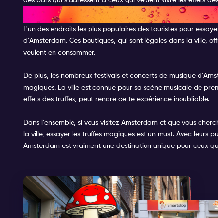
des bars qui s'adressent à ceux qui veulent vivre les effets de
ENDROITS POUR PROFITER DE
L'un des endroits les plus populaires des touristes pour essaye
d'Amsterdam. Ces boutiques, qui sont légales dans la ville, 
veulent en consommer.
De plus, les nombreux festivals et concerts de musique d'Amst
magiques. La ville est connue pour sa scène musicale de prem
effets des truffes, peut rendre cette expérience inoubliable.
Dans l'ensemble, si vous visitez Amsterdam et que vous cherch
la ville, essayer les truffes magiques est un must. Avec leurs p
Amsterdam est vraiment une destination unique pour ceux qui 