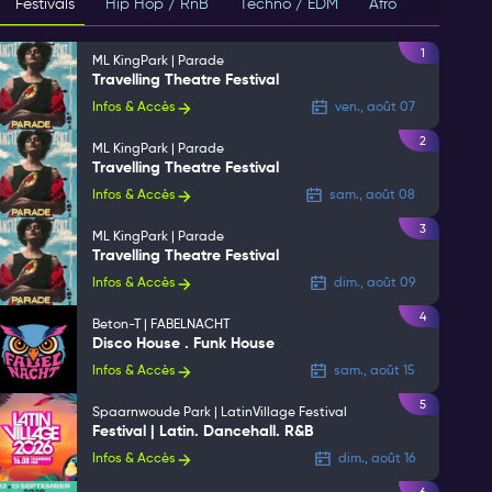
Festivals
Hip Hop / RnB
Techno / EDM
Afro
House
1
ML KingPark | Parade
Travelling Theatre Festival
Infos & Accès
ven., août 07
2
ML KingPark | Parade
Travelling Theatre Festival
Infos & Accès
sam., août 08
3
ML KingPark | Parade
Travelling Theatre Festival
Infos & Accès
dim., août 09
4
Beton-T | FABELNACHT
Disco House . Funk House
Infos & Accès
sam., août 15
5
Spaarnwoude Park | LatinVillage Festival
Festival | Latin. Dancehall. R&B
Infos & Accès
dim., août 16