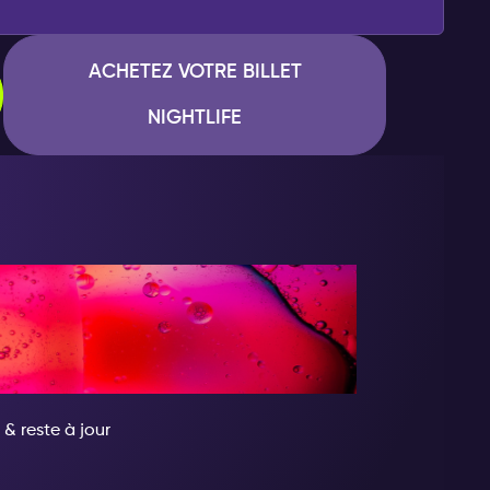
ACHETEZ VOTRE BILLET
NIGHTLIFE
ENS QUELQU'UN
OYABLE
 & reste à jour