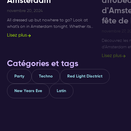
Amsterdam
afrobea
d'Amste
novembre 20, 2024
fête de
All dressed up but nowhere to go? Look at
what’s on in Amsterdam tonight. Whether its
novembre 27, 2
Sunday, Monday or Saturday- there is always
Lisez plus
something to do and to see.
Découvrez les m
d'Amsterdam et
l'Amapiano. De
Lisez plus
profitez des me
Catégories et tags
et Amapiano.
Party
Techno
Red Light Disctrict
New Years Eve
Latin