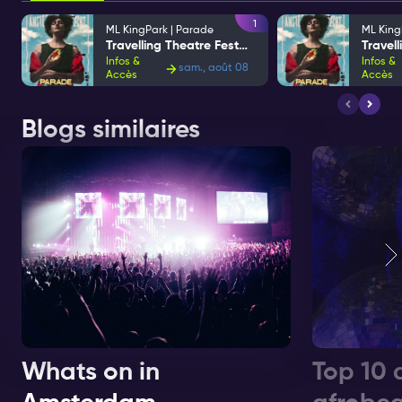
1
ML KingPark | Parade
ML King
Travelling Theatre Festival
Infos &
Infos &
sam., août 08
Accès
Accès
Blogs similaires
Whats on in
Top 10 