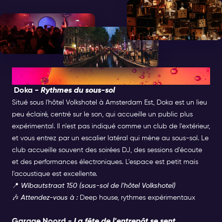
aux expériences et aux extras pour 10 €.
Les meilleurs clubs cachés
Doka -
Rythmes du sous-sol
Situé sous l'hôtel Volkshotel à Amsterdam Est, Doka est un lieu
peu éclairé, centré sur le son, qui accueille un public plus
expérimental. Il n'est pas indiqué comme un club de l'extérieur,
et vous entrez par un escalier latéral qui mène au sous-sol. Le
club accueille souvent des soirées DJ, des sessions d'écoute
et des performances électroniques. L'espace est petit mais
l'acoustique est excellente.
📍
Wibautstraat 150 (sous-sol de l'hôtel Volkshotel)
🎶
Attendez-vous à :
Deep house, rythmes expérimentaux
Garage Noord -
La fête de l'entrepôt se sent