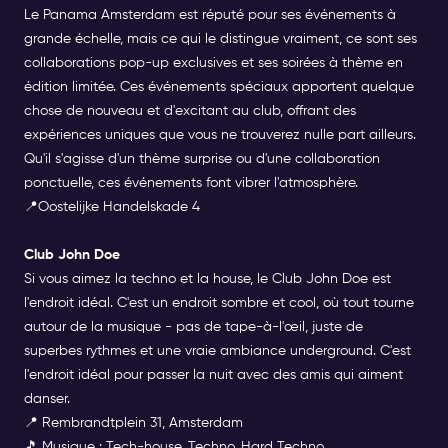
Le Panama
Amsterdam est réputé pour ses événements à
grande échelle, mais ce qui le distingue vraiment, ce sont ses
collaborations pop-up exclusives et ses soirées à thème en
édition limitée. Ces événements spéciaux apportent quelque
chose de nouveau et d'excitant au club, offrant des
expériences uniques que vous ne trouverez nulle part ailleurs.
Qu'il s'agisse d'un thème surprise ou d'une collaboration
ponctuelle, ces événements font vibrer l'atmosphère.
📍
Oostelijke Handelskade
4
Club John Doe
Si vous aimez la
techno
et la house, le
Club John Doe
est
l'endroit idéal. C'est un endroit sombre et cool, où tout tourne
autour de la musique - pas de tape-à-l'œil, juste de
superbes rythmes et une vraie ambiance underground. C'est
l'endroit idéal pour passer la nuit avec des amis qui aiment
danser.
📍 Rembrandtplein 31, Amsterdam
🎵 Musique : Tech-house, Techno, Hard Techno