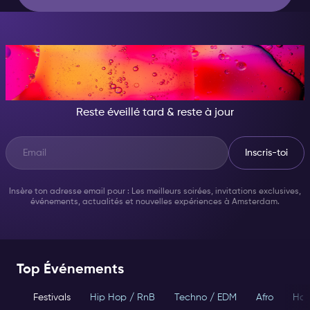
CE SOIR, DEVIENS
QUELQU'UN D'INCROYABLE
Reste éveillé tard & reste à jour
Inscris-toi
Insère ton adresse email pour : Les meilleurs soirées, invitations exclusives,
événements, actualités et nouvelles expériences à Amsterdam.
Top Événements
Festivals
Hip Hop / RnB
Techno / EDM
Afro
Hou