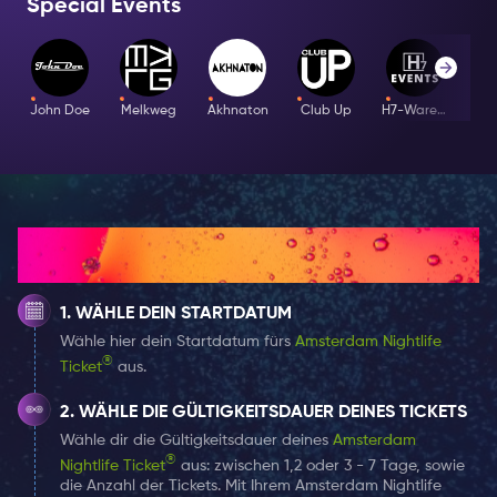
Special Events
kommenden Sonderveranstaltungen im Bitterzoet
Dress Code: Party Chic
🎟️ Wählen Sie Ihr 1-, 2- oder 3-7-Tage-Nightlife-Ticket
Age: 18+
und ergänzen Sie Ihre Nacht mit den
John Doe
Melkweg
Akhnaton
Club Up
H7-Warehouse
I
Sonderveranstaltungen im Bitterzoet.
Event Time: 23:30 - 05:00
Guestlist Information: You will be placed on the
guestlist for this Special Event by selecting it
alongside your Amsterdam Nightlife Ticket. You
Wie es funktioniert
can choose one Special Event per day at no
extra cost.
WÄHLE DEIN STARTDATUM
Wähle hier dein Startdatum fürs
Amsterdam Nightlife
®
Ticket
aus.
WÄHLE DIE GÜLTIGKEITSDAUER DEINES TICKETS
Wähle dir die Gültigkeitsdauer deines
Amsterdam
®
Nightlife Ticket
aus: zwischen 1,2 oder 3 - 7 Tage, sowie
die Anzahl der Tickets. Mit Ihrem Amsterdam Nightlife