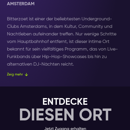
AMSTERDAM
Bitterzoet ist einer der beliebtesten Underground-
Clubs Amsterdams, in dem Kultur, Community und
Nachtleben aufeinander treffen. Nur wenige Schritte
vom Hauptbahnhof entfernt, ist dieser intime Ort
bekannt für sein vielfältiges Programm, das von Live-
Funkbands über Hip-Hop-Showcases bis hin zu
alternativen DJ-Nächten reicht.
Zeig mehr
Der Veranstaltungsort hat eine raue, künstlerische
Atmosphäre – mit Graffiti-bedeckten Wänden,
gedämpfter Beleuchtung und einem gemütlichen
ENTDECKE
Zwischengeschoss mit Blick auf die Tanzfläche. Es ist
DIESEN ORT
die Art von Ort, an den man wegen der Musik kommt
und wegen der Energie bleibt.
Jetzt Zugang erhalten