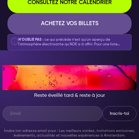
CONSULTEZ NOTRE CALENDRIER
ACHETEZ VOS BILLETS
N'OUBLIE PAS
: ce qui précède n'est qu'un aperçu de
l'atmosphère électrisante qu'ADE a à offrir. Pour une liste
détaillée et pour réserver tes billets, consulte
notre calendrier
complet des événements spéciaux de l'ADE ici
.
CE SOIR, DEVIENS
QUELQU'UN D'INCROYABLE
Reste éveillé tard & reste à jour
Inscris-toi
Insère ton adresse email pour : Les meilleurs soirées, invitations exclusives,
événements, actualités et nouvelles expériences à Amsterdam.