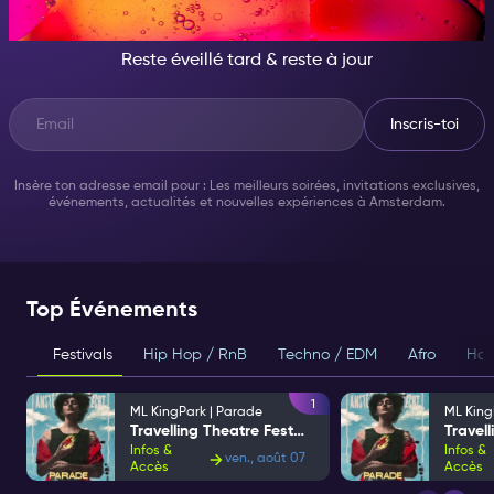
QUELQU'UN D'INCROYABLE
Reste éveillé tard & reste à jour
Inscris-toi
Insère ton adresse email pour : Les meilleurs soirées, invitations exclusives,
événements, actualités et nouvelles expériences à Amsterdam.
Top Événements
Festivals
Hip Hop / RnB
Techno / EDM
Afro
Hou
1
ML KingPark | Parade
ML King
Travelling Theatre Festival
Infos &
Infos &
ven., août 07
Accès
Accès