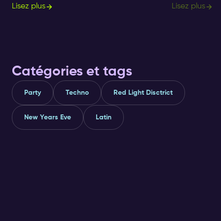
events for ultimate nightlife experiences in the
longer a small 
Lisez plus
Lisez plus
city.
what's on, and 
Catégories et tags
Party
Techno
Red Light Disctrict
New Years Eve
Latin