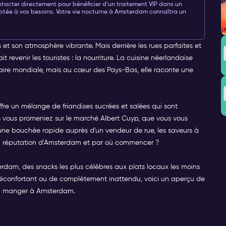
ntacter directement pour bénéficier d’un traitement VIP dans un
ptée à vos besoins. Votre vie nocturne à Amsterdam connaîtra un
et son atmosphère vibrante. Mais derrière les rues parfaites et
 revenir les touristes : la nourriture. La cuisine néerlandaise
inaire mondiale, mais au cœur des Pays-Bas, elle raconte une
ffre un mélange de friandises sucrées et salées qui sont
 vous promeniez sur le marché Albert Cuyp, que vous vous
 une bouchée rapide auprès d'un vendeur de rue, les saveurs à
 la réputation d'Amsterdam et par où commencer ?
erdam, des snacks les plus célèbres aux plats locaux les moins
réconfortant ou de complètement inattendu, voici un aperçu de
 à manger à Amsterdam.