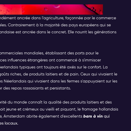
oût de tradition
rofondément ancrée dans l'agriculture, façonnée par le commerce
nales. Contrairement à la majorité des pays européens qui se
ndaise est ancrée dans le concret. Elle nourrit les générations
 commerciales mondiales, établissant des ports pour le
ces influences étrangères ont commencé à s'immiscer
rlandais typiques ont toujours été axés sur le confort. La
ts riches, de produits laitiers et de pain. Ceux qui vivaient le
es Néerlandais qui vivaient dans les fermes s'appuyaient sur les
 des repas rassasiants et persistants.
rité du monde connaît la qualité des produits laitiers et des
oit jeune et crémeux ou vieilli et piquant, le fromage hollandais
ire, Amsterdam abrite également d'excellents
bars à vin
qui
es locaux.