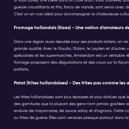
Si vous buvez une bière dans un café Bruin, vous trouverez pr
gueule croustillants et frits, farcis de viande, sont servis av
C'est un en-cas idéal pour accompagner la chaleureuse cult
Fromage hollandais (Kaas) - Une nation d'amateurs 
Dans une région aussi réputée pour ses produits laitiers, on ne 
grande qualité. Avec le Gouda, l'Edam, le Leyden et d'autres 
spécialisés et les supermarchés, Amsterdam est un véritable
fromage proposent des dégustations et des cours sur la façon d
parfaits.
Patat (frites hollandaises) - Des frites pas comme les 
Les frites hollandaises sont plus épaisses et plus dodues que le
des garnitures que la plupart des gens n'ont jamais goûtées a
enduire de mayonnaise, de sauce satay et d'oignons. Cette c
ou frites de guerre. Elles sont vendues presque partout dans la