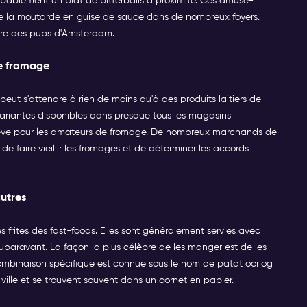
obablement un plat de bitterballs à proximité. Ces amuse-
ec de la moutarde en guise de sauce dans de nombreux foyers.
ure des pubs d'Amsterdam.
de fromage
peut s'attendre à rien de moins qu'à des produits laitiers de
variantes disponibles dans presque tous les magasins
 rêve pour les amateurs de fromage. De nombreux marchands de
e faire vieillir les fromages et de déterminer les accords
autres
s frites des fast-foods. Elles sont généralement servies avec
uparavant. La façon la plus célèbre de les manger est de les
ombinaison spécifique est connue sous le nom de patat oorlog
 ville et se trouvent souvent dans un cornet en papier.