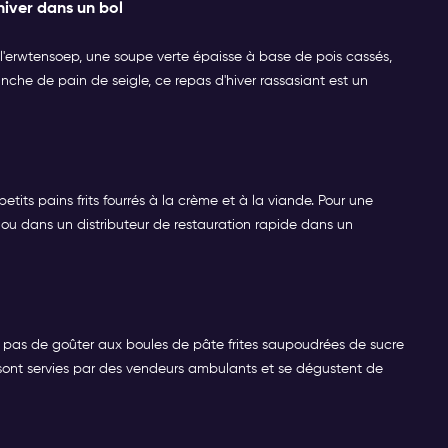
hiver dans un bol
ers l'erwtensoep, une soupe verte épaisse à base de pois cassés,
he de pain de seigle, ce repas d'hiver rassasiant est un
etits pains frits fourrés à la crème et à la viande. Pour une
ou dans un distributeur de restauration rapide dans un
 pas de goûter aux boules de pâte frites saupoudrées de sucre
 sont servies par des vendeurs ambulants et se dégustent de