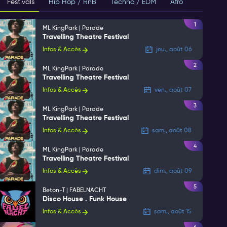
Festivals
Hip Hop / RnB
Techno / EDM
Afro
House
1
ML KingPark | Parade
Travelling Theatre Festival
Infos & Accès
jeu., août 06
2
ML KingPark | Parade
Travelling Theatre Festival
Infos & Accès
ven., août 07
3
ML KingPark | Parade
Travelling Theatre Festival
Infos & Accès
sam., août 08
4
ML KingPark | Parade
Travelling Theatre Festival
Infos & Accès
dim., août 09
5
Beton-T | FABELNACHT
Disco House . Funk House
Infos & Accès
sam., août 15