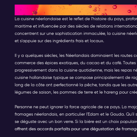
La cuisine néerlandaise : Un g
La cuisine néerlandaise est le reflet de l'histoire du pays, p
maritime et influencée par des siècles de relations internatio
concentrent sur une sophistication immaculée, la cuisine néerla
et s'appuie sur des ingrédients frais et locaux.
Il y a quelques siècles, les Néerlandais dominaient les routes
commerce des épices exotiques, du cacao et du café. Toutes 
progressivement dans la cuisine quotidienne, mais les repas née
cuisine hollandaise typique se compose principalement de ragoû
long de la côte ont perfectionné la pêche, tandis que les autr
légumes de saison, les pommes de terre et le hareng pour créer
Personne ne peut ignorer la force agricole de ce pays. La majo
fromages néerlandais, en particulier l'Edam et le Gouda. Qu'il s
se déguste avec un bon verre. Si la bière est un choix popula
offrent des accords parfaits pour une dégustation de fromag