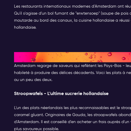
Les restaurants internationaux modernes d'Amsterdam ont réuss
Qu'il s'agisse d'un bol fumant de "erwtensoep" (soupe de pois 
moutarde au bord des canaux, la cuisine hollandaise a réussi à
hollandaise.
Quels sont les plats qui font 
Amsterdam regorge de saveurs qui reflètent les Pays-Bas - leur
habileté à produire des délices décadents. Voici les plats à 
ou un peu des deux.
Stroopwafels - L'ultime sucrerie hollandaise
L'un des plats néerlandais les plus reconnaissables est le stroo
caramel gluant. Originaires de Gouda, les stroopwafels abonde
d'Amsterdam. Il est conseillé d'en acheter un frais auprès d'un 
plus savoureux possible.