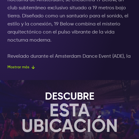
nocturna de Ámsterdam, se encuentra 19 Below, un
club subterráneo exclusivo situado a 19 metros bajo
tierra. Diseñado como un santuario para el sonido, el
estilo y la conexión, 19 Below combina el misterio
arquitectónico con el pulso vibrante de la vida
nocturna moderna.
Revelado durante el Amsterdam Dance Event (ADE), la
semana más eléctrica del año, 19 Below marca una
Mostrar más
nueva era para la vida nocturna en el corazón del
complejo Heineken Hoek. El club celebra las raíces de
la música house, desde el espíritu Social House de
DESCUBRE
Chicago hasta el ritmo en constante evolución de
ESTA
Ámsterdam, creando un puente entre los sonidos
globales y el alma local.
UBICACIÓN
Desde su profundidad oculta hasta la energía del
Leidseplein sobre él, 19 Below encarna el legado de