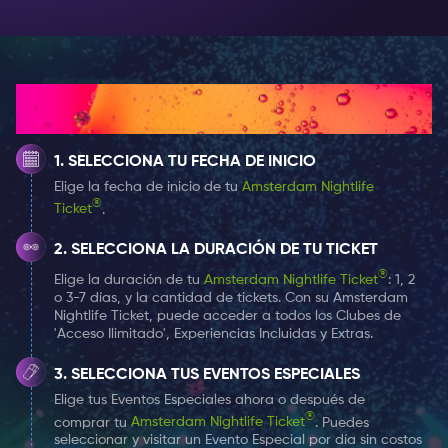
Deliciosos cócteles
: saboree cócteles elaborados por
expertos que le mantendrán fresco toda la noche (a
la venta durante el evento).
Música increíble
: Baila al ritmo de nuestros increíbles
¿Cómo funciona?
DJ, que pinchan los temas más candentes para que
te muevas.
SELECCIONA TU FECHA DE INICIO
Una multitud de juerguistas
: diviértase con un público
Elige la fecha de inicio de tu
Amsterdam Nightlife
animado y amante de la diversión.
®
Ticket
.
Playa única Pink City
: Descubre el encanto de nuestra
playa de temática única, perfecta para momentos
SELECCIONA LA DURACIÓN DE TU TICKET
Instagrammables.
®
Elige la duración de tu
Amsterdam Nightlife Ticket
: 1, 2
o 3-7 días, y la cantidad de tickets. Con su Amsterdam
Vibraciones tropicales
: Siente el ambiente veraniego
Nightlife Ticket, puede acceder a todos los Clubes de
con palmeras, arena entre los dedos de los pies y un
'Acceso Ilimitado', Experiencias Incluidas y Extras.
entorno tropical que te hace olvidar que estás en la
SELECCIONA TUS EVENTOS ESPECIALES
ciudad.
Elige tus Eventos Especiales ahora o después de
Delicias de comida callejera
: Satisfaga sus antojos
®
comprar tu
Amsterdam Nightlife Ticket
. Puedes
con una variedad de deliciosos platos de comida
seleccionar y visitar un Evento Especial por día sin costos