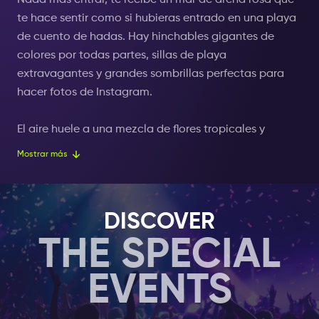
Nada más entrar, te recibe un mar de arena rosa que
te hace sentir como si hubieras entrado en una playa
de cuento de hadas. Hay hinchables gigantes de
colores por todas partes, sillas de playa
extravagantes y grandes sombrillas perfectas para
hacer fotos de Instagram.
El aire huele a una mezcla de flores tropicales y
deliciosos aperitivos de los puestos de comida
Mostrar más
cercanos. Carteles de neón con frases divertidas
iluminan el lugar, dándole un brillo fresco y húmedo.
La clara laguna artificial es perfecta para darse un
DISCOVER
chapuzón o flotar en divertidos flotadores con forma
THE SPECIAL
de flamencos, unicornios y donuts.
EVENTS
Siempre suena música, lo que crea un ambiente
relajado y alegre que dan ganas de relajarse y
disfrutar. El sonido de la gente riendo y charlando se