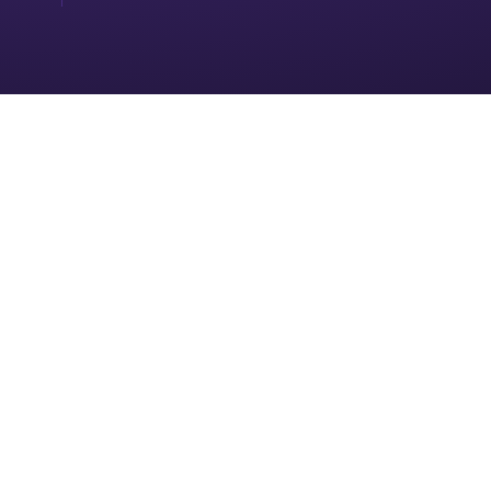
amapiano. But when we came it was clear
that the only music type was amapiano.
That's not my favorite type of music.