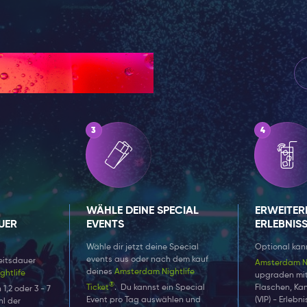
ert
WÄHLE DEINE SPECIAL
ERWEITER
UER
EVENTS
ERLEBNIS
Wähle dir jetzt deine Special
Optional kann
events aus oder nach dem kauf
eitsdauer
Amsterdam Ni
deines
Amsterdam Nightlife
htlife
upgraden mi
®
Ticket
.
Du kannst ein Special
Flaschen, Ka
1,2 oder 3 - 7
Event pro Tag auswählen und
(VIP) - Erlebn
hl der