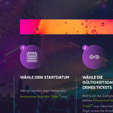
Wie es funktioni
WÄHLE DEIN STARTDATUM
WÄHLE DIE
GÜLTIGKEITSDA
DEINES TICKETS
Wähle hier dein Startdatum fürs
®
Wähle dir die Gültigk
Amsterdam Nightlife Ticket
aus.
deines
Amsterdam Nig
®
Ticket
aus: zwischen 
Tage, sowie die Anza