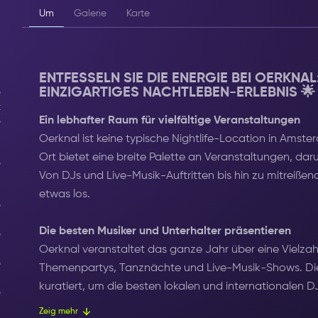
Um
Galerie
Karte
ENTFESSELN SIE DIE ENERGIE BEI OERKNA
EINZIGARTIGES NACHTLEBEN-ERLEBNIS 🌟
t
Ein lebhafter Raum für vielfältige Veranstaltungen
Oerknal ist keine typische Nightlife-Location in Amste
Ort bietet eine breite Palette an Veranstaltungen, daru
Von DJs und Live-Musik-Auftritten bis hin zu mitreiße
etwas los.
Die besten Musiker und Unterhalter präsentieren
Oerknal veranstaltet das ganze Jahr über eine Vielzahl
Themenpartys, Tanznächte und Live-Musik-Shows. Die 
kuratiert, um die besten lokalen und internationalen D
ihnen eine Plattform zu bieten, auf der sie ihr Talent z
Zeig mehr