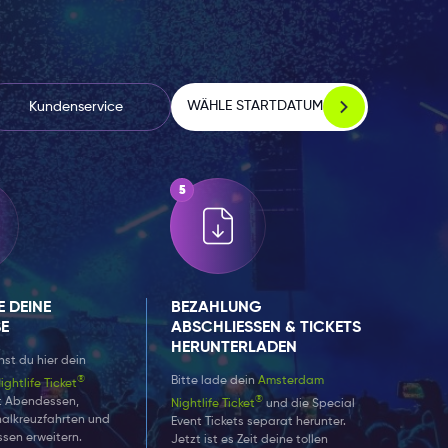
WÄHLE STARTDATUM
Kundenservice
E DEINE
BEZAHLUNG
SE
ABSCHLIESSEN & TICKETS H
ERUNTERLADEN
st du hier dein
®
Bitte lade dein
Amsterdam
ghtlife Ticket
®
t Abendessen,
Nightlife Ticket
und die Special
nalkreuzfahrten und
Event Tickets separat herunter.
issen erweitern.
Jetzt ist es Zeit deine tollen