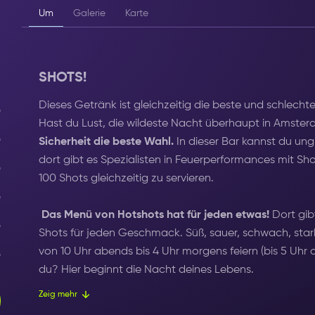
Um
Galerie
Karte
SHOTS!
Dieses Getränk ist gleichzeitig die beste und schlechtes
Hast du Lust, die wildeste Nacht überhaupt in Amste
Sicherheit die beste Wahl.
In dieser Bar kannst du ung
dort gibt es Spezialisten in Feuerperformances mit Sh
100 Shots gleichzeitig zu servieren.
Das Menü von Hotshots hat für jeden etwas!
Dort gibt
Shots für jeden Geschmack. Süß, sauer, schwach, star
von 10 Uhr abends bis 4 Uhr morgens feiern (bis 5 Uh
du? Hier beginnt die Nacht deines Lebens.
Zeig mehr
DAS IST KEINE DURCHSCHNITTLICH