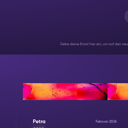
Gebe deine Email hier ein, um auf den ne
Bewertungen
Petra
Februar 2026