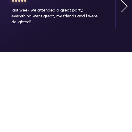
last week we attended a great party,
everything went great, my friends and I were
delighted!