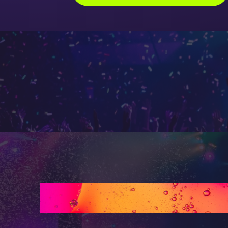
Wie es funktioni