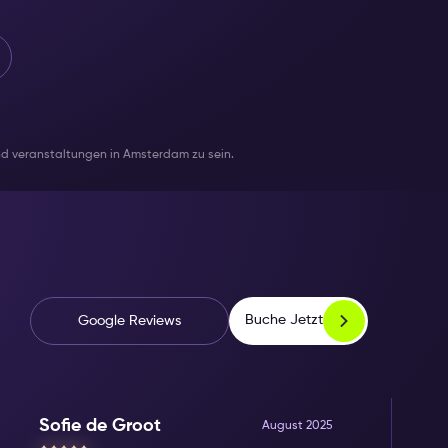
und veranstaltungen in Amsterdam zu sein.
Buche Jetzt
Google Reviews
Sofie de Groot
August 2025