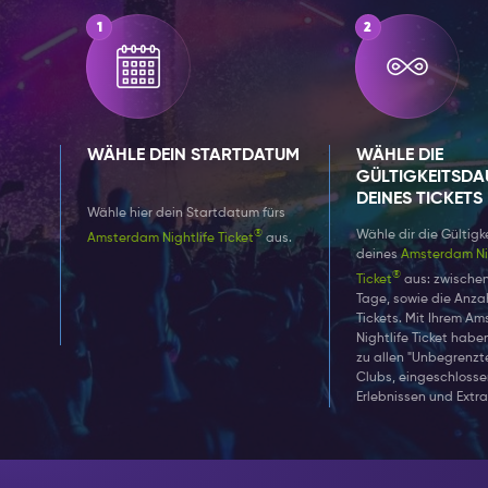
WÄHLE DEIN STARTDATUM
WÄHLE DIE
GÜLTIGKEITSDA
DEINES TICKETS
Wähle hier dein Startdatum fürs
®
Wähle dir die Gültigk
Amsterdam Nightlife Ticket
aus.
deines
Amsterdam Nig
®
Ticket
aus: zwischen 
Tage, sowie die Anza
Tickets. Mit Ihrem A
Nightlife Ticket hab
zu allen "Unbegrenzt
Clubs, eingeschloss
Erlebnissen und Extra