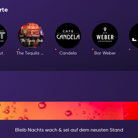
rte
ut
The Tequila Club
Candela
Bar Weber
ACHT, SEI JEMAND B
Bleib Nachts wach & sei auf dem neusten Stand