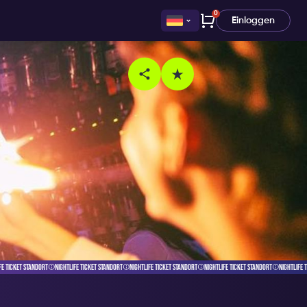
0
Einloggen
T
NIGHTLIFE TICKET STANDORT
NIGHTLIFE TICKET STANDORT
NIGHTLIFE TICKET STANDORT
NIGHTLIFE TICKET STANDORT