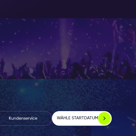
hlecht.
nn langweilig werden und dir ist es
g.
mit einer Auswahl von über 50
tagabend zu einem erfrischend neuen
inen kostenlosen Shot zur Begrüßung.
in 1, 2 oder 7 Tage Amsterdam Nightlife
WÄHLE STARTDATUM
Kundenservice