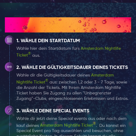
Jede Nacht ist eine neue Erfahrung
Dies ist ein Ort für diejenigen, die ein lebhaftes
Publikum genießen, Einheimische treffen und Ihre Zeit
Wie es funktioniert
mit anderen Reisenden verbringen wollen. Tanze zu
großartigem R&B, Hip-Hop, House und Latino und
WÄHLE DEIN STARTDATUM
verpasse auf keinen Fall die wöchentliche Karaoke-
Wähle hier dein Startdatum fürs
Amsterdam Nightlife
und Open-Mic-Nacht.
®
Ticket
aus.
Der Nachtclub Candela hat eine erstklassige Bar mit
WÄHLE DIE GÜLTIGKEITSDAUER DEINES TICKETS
professionellen Barkeepern, die im Mixen von speziellen
Wähle dir die Gültigkeitsdauer deines
Amsterdam
Drinks und Short ausgebildet sind. So kannst Du sicher
®
Nightlife Ticket
aus: zwischen 1,2 oder 3 - 7 Tage, sowie
die Anzahl der Tickets. Mit Ihrem Amsterdam Nightlife
sein, dass die Party niemals endet.
Ticket haben Sie Zugang zu allen "Unbegrenzter
Zugang"-Clubs, eingeschlossenen Erlebnissen und Extras.
Das Candela befindet sich direkt am Leidseplein und
WÄHLE DEINE SPECIAL EVENTS
ist aus allen Teilen Amsterdams leicht und schnell zu
Wähle dir jetzt deine Special events aus oder nach dem
erreichen. Bringe Deine Freunde, Familie und Lieben
®
kauf deines
Amsterdam Nightlife Ticket
.
Du kannst ein
mit, bereitet Euch auf das Unerwartete vor und
Special Event pro Tag auswählen und besuchen, ohne
verbringt eine verrückte Nacht miteinander.