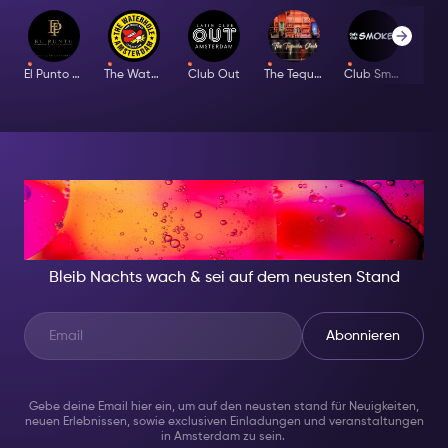
El Punto Latino
The Waterhole
Club Out
The Tequila Club
Club Smokey
Bar
IN DER NACHT, SEI
JEMAND BESONDERES
Bleib Nachts wach & sei auf dem neusten Stand
Abonnieren
Gebe deine Email hier ein, um auf den neusten stand für Neuigkeiten,
neuen Erlebnissen, sowie exclusiven Einladungen und veranstaltungen
in Amsterdam zu sein.