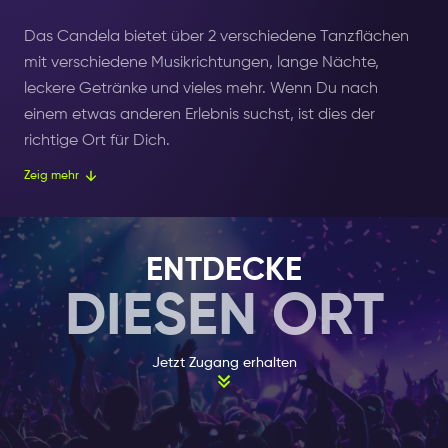
Das Candela bietet über 2 verschiedene Tanzflächen
mit verschiedene Musikrichtungen, lange Nächte,
leckere Getränke und vieles mehr. Wenn Du nach
einem etwas anderen Erlebnis suchst, ist dies der
richtige Ort für Dich.
Zeig mehr
Der Nachtclub Candela ist stolz darauf, dass man hier
selbst spät in der Nacht noch Spaß haben kann. Die
Räume sind mit LED-Leuchten, Stroboskopen und
ENTDECKE
lebenslustigen Einheimischen geschmückt. Aber auch
DIESEN ORT
Touristen und Reisende aus aller Welt treffen sich hier
zu einer gemeinsamen Nacht voller Spaß und Unheil.
Diese Location ist jeden Abend der Woche bis 04:00
Jetzt Zugang erhalten
Uhr morgens geöffnet, was bedeutet, dass Du hier
immer eine Party feiern kannst.