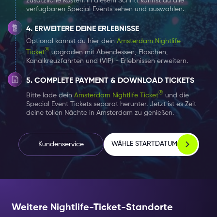
zusätzliche Kosten. In diesem Schritt kannst du alle
verfügbaren Special Events sehen und auswählen.
Wir empfehlen Dir, Dich für den Ausgang schick
ERWEITERE DEINE ERLEBNISSE
anzuziehen, da die Kleiderordnung von Club zu Club
Optional kannst du hier dein
Amsterdam Nightlife
unterschiedlich ist.
®
Ticket
upgraden mit Abendessen, Flaschen,
Kanalkreuzfahrten und (VIP) - Erlebnissen erweitern.
Genieße die Partynacht und trinke
COMPLETE PAYMENT & DOWNLOAD TICKETS
verantwortungsbewusst!
®
Bitte lade dein
Amsterdam Nightlife Ticket
und die
Special Event Tickets separat herunter. Jetzt ist es Zeit
deine tollen Nächte in Amsterdam zu genießen.
WÄHLE STARTDATUM
Kundenservice
Weitere Nightlife-Ticket-Standorte