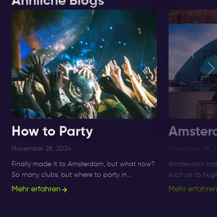
Ähnliche Blogs
How to Party
Amster
November 28, 2024
November 28, 
Finally made it to Amsterdam, but what now?
Amsterdam has 
So many clubs, but where to party in
such as its hu
Amsterdam!? Get informed about ✅ clubs
Nightlife Ticket
Mehr erfahren
Mehr erfahre
and ✅ nightlife here.
immersive way t