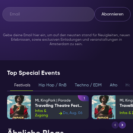
Abonnieren
Gebe deine Email hier ein, um auf den neusten stand für Neuigkeiten, neuen
Erlebnissen, sowie exclusiven Einladungen und veranstaltungen in
Amsterdam zu sein.
Top Special Events
Festivals
Hip Hop / RnB
Techno / EDM
Afro
Hou
1
ML KingPark | Parade
ML King
Travelling Theatre Festival
Infos &
Do, Aug. 06
Infos &
Zugang