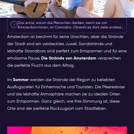
Das erste, woran die Menschen denken, wenn sie von
Amsterdam hören, ist Cannabis. Obwohl es dort viele andere
wichtige und beeindruckende Dinge zu sehen und zu tun gibt,
Amsterdam ist berühmt für seine Grachten, aber die Strände
kann die Tatsache, dass es ein echtes Paradies für
Cannabisraucher ist, nicht übersehen werden
der Stadt sind ein verstecktes Juwel. Sandstrände und
lebhafte Strandbars sind perfekt zum Entspannen und für eine
erholsame Pause.
Die Strände von Amsterdam
versprechen
die perfekte Flucht aus dem Alltag.
Im
Sommer
werden die Strände der Region zu beliebten
Ausflugszielen für Einheimische und Touristen. Die Meeresbrise
und die lebhafte Atmosphäre machen sie zu idealen Orten
zum Entspannen. Ganz gleich, wie Ihre Stimmung ist, diese
Orte sind der perfekte Rückzugsort vom Stadtleben.
Die Einzigartigkeit der Strände