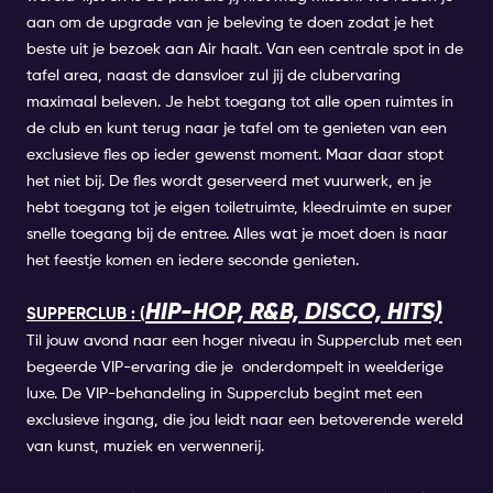
aan om de upgrade van je beleving te doen zodat je het
beste uit je bezoek aan
Air
haalt. Van een centrale spot in de
tafel area, naast de dansvloer zul jij de clubervaring
maximaal beleven.
Je hebt toegang tot alle open ruimtes in
de club en kunt terug naar je tafel om te genieten van een
exclusieve fles op ieder gewenst moment. Maar daar stopt
het niet bij. De fles wordt geserveerd met vuurwerk, en je
hebt toegang tot je eigen toiletruimte, kleedruimte en super
snelle toegang bij de entree. Alles wat je moet doen is naar
het feestje komen en iedere seconde genieten.
HIP-HOP, R&B, DISCO, HITS)
SUPPERCLUB : (
Til jouw avond naar een hoger niveau in Supperclub met een
begeerde VIP-ervaring die je onderdompelt in weelderige
luxe. De VIP-behandeling in Supperclub begint met een
exclusieve ingang, die jou leidt naar een betoverende wereld
van kunst, muziek en verwennerij.