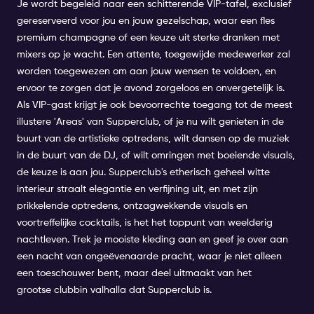
Je wordt begeleid naar een schitterende VIP-tafel, exclusief
gereserveerd voor jou en jouw gezelschap, waar een fles
premium champagne of een keuze uit sterke dranken met
mixers op je wacht. Een attente, toegewijde medewerker zal
worden toegewezen om aan jouw wensen te voldoen, en
ervoor te zorgen dat je avond zorgeloos en onvergetelijk is.
Als VIP-gast krijgt je ook bevoorrechte toegang tot de meest
illustere 'Areas' van Supperclub, of je nu wilt genieten in de
buurt van de artistieke optredens, wilt dansen op de muziek
in de buurt van de DJ, of wilt omringen met boeiende visuals,
de keuze is aan jou. Supperclub's etherisch geheel witte
interieur straalt elegantie en verfijning uit, en met zijn
prikkelende optredens, ontzagwekkende visuals en
voortreffelijke cocktails, is het het toppunt van weelderig
nachtleven. Trek je mooiste kleding aan en geef je over aan
een nacht van ongeëvenaarde pracht, waar je niet alleen
een toeschouwer bent, maar deel uitmaakt van het
grootse clubbin valhalla dat Supperclub is.