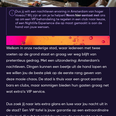
Dus jij wilt een nachtleven ervaring in Amsterdam van hoger
niveau? Wij zijn er om je te helpen!
N
eem
hier
contact met
ons
op om een VIP behandeling te regelen in een club naar keuze,
of een Nightlife Experience die op maat gemaakt is aan de
hand van jouw wensen.
VIP IN AMSTERDAM
Welkom in onze nederige stad, waar iedereen met twee
voeten op de grond staat en graag ver weg blijft van
pretentieus gedrag. Met een uitzondering: Amsterdam‘s
nachtleven. Dingen kunnen een beetje uit de hand lopen en
we willen jou de beste plek op de eerste rang geven van
deze mooie chaos. De stad is thuis voor een groot aantal
bars en clubs, maar sommigen bieden hun gasten graag net
wat extra‘s: VIP service.
Dus zoek jij naar iets extra glans en luxe voor jou nacht uit in
de stad? Een VIP tafel is jouw garantie op een extraordinaire