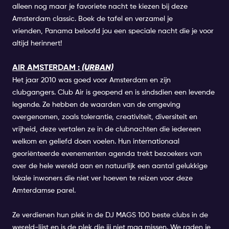
alleen nog maar je favoriete nacht te kiezen bij deze
Amsterdam classic. Boek de tafel en verzamel je
vrienden, Panama beloofd jou een speciale nacht die je voor
altijd herinnert!
AIR AMSTERDAM :
(URBAN)
Het jaar 2010 was goed voor Amsterdam en zijn
clubgangers. Club
Air
is geopend en is sindsdien een levende
legende. Ze hebben de waarden van de omgeving
overgenomen, zoals tolerantie, creativiteit, diversiteit en
vrijheid, deze vertalen ze in de clubnachten die iedereen
welkom en geliefd doen voelen.
Hun internationaal
georiënteerde evenementen agenda trekt bezoekers van
over de hele wereld aan en natuurlijk een aantal gelukkige
lokale inwoners die niet ver hoeven te reizen voor deze
Amterdamse parel.
Ze verdienen hun plek in de DJ MAGS 100 beste clubs in de
wereld-lijst en is de plek die jij niet mag missen. We raden je