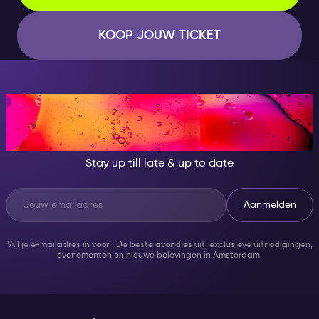
KOOP JOUW TICKET
AT NIGHT, BECOME
SOMEONE GREAT!
Stay up till late & up to date
Aanmelden
Vul je e-mailadres in voor: De beste avondjes uit, exclusieve uitnodigingen,
evenementen en nieuwe belevingen in Amsterdam.