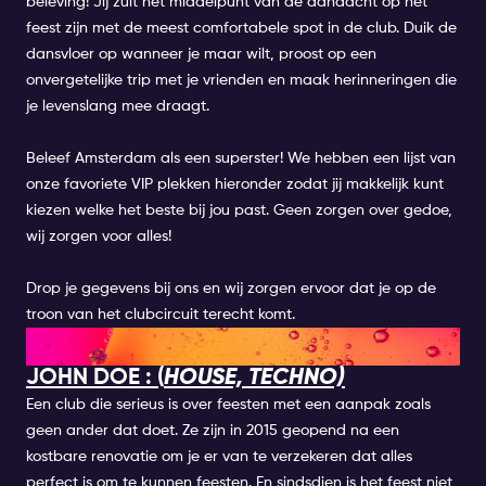
beleving! Jij zult het middelpunt van de aandacht op het
feest zijn met de meest comfortabele spot in de club. Duik de
dansvloer op wanneer je maar wilt, proost op een
onvergetelijke trip met je vrienden en maak herinneringen die
je levenslang mee draagt.
Beleef Amsterdam als een superster! We hebben een lijst van
onze favoriete VIP plekken hieronder zodat jij makkelijk kunt
kiezen welke het beste bij jou past. Geen zorgen over gedoe,
wij zorgen voor alles!
Drop je gegevens bij ons en wij zorgen ervoor dat je op de
troon van het clubcircuit terecht komt.
VIP NACHTCLUBS
JOHN DOE : (
HOUSE, TECHNO)
Een club die serieus is over feesten met een aanpak zoals
geen ander dat doet. Ze zijn in 2015 geopend na een
kostbare renovatie om je er van te verzekeren dat alles
perfect is om te kunnen feesten. En sindsdien is het feest niet