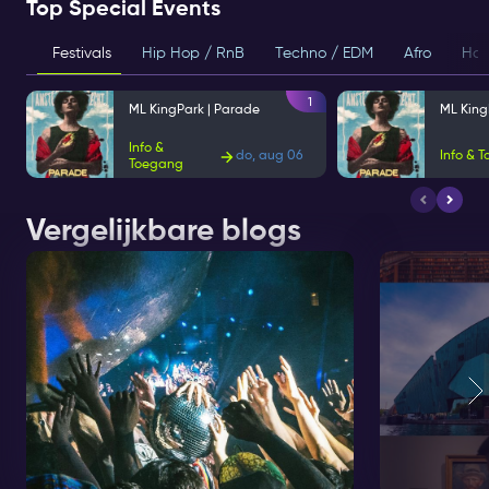
Top Special Events
Festivals
Hip Hop / RnB
Techno / EDM
Afro
Hou
1
ML KingPark | Parade
ML King
Info &
do, aug 06
Info & 
Toegang
Vergelijkbare blogs