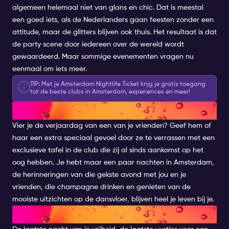
algemeen helemaal niet van glans en chic. Dat is meestal
een goed iets, als de Nederlanders gaan feesten zonder een
attitude, maar de glitters blijven ook thuis. Het resultaat is dat
de party scene door iedereen over de wereld wordt
gewaardeerd. Maar sommige evenementen vragen nu
eenmaal om iets meer.
TIP: Met je Amsterdam Nightlife Ticket krijg je gratis toegang
tot de beste clubs in Amsterdam, experiences en meer!
VERJAARDAG
Vier je de verjaardag van een van je vrienden? Geef hem of
haar een extra speciaal gevoel door ze te verrassen met een
exclusieve tafel in de club die zij al sinds aankomst op het
oog hebben. Je hebt maar een paar nachten in Amsterdam,
de herinneringen van die gekste avond met jou en je
vrienden, die champagne drinken en genieten van de
mooiste uitzichten op de dansvloer, blijven heel je leven bij je.
BACHELOR(ETTE) FEESTJE