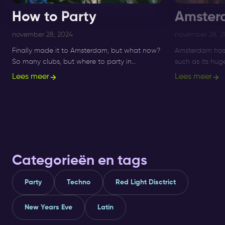
How to Party
Amster
november 28, 2024
november 28, 2
Finally made it to Amsterdam, but what now?
Amsterdam has 
So many clubs, but where to party in
such as its hu
Amsterdam!? Get informed about ✅ clubs
Nightlife Ticket
Lees meer
Lees meer
and ✅ nightlife here.
immersive way t
Categorieën en tags
Party
Techno
Red Light Disctrict
New Years Eve
Latin