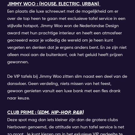
JIMMY WOO : (HOUSE. ELECTRIC, URBAN)
Een plaats die luxe schreeuwt met de mogelijkheid om er
over de top heen te gaan met exclusieve tafel service in een
stijlvolle hotspot. Jimmy Woo won de Nederlandse Design
award met hun prachtige interieur en heeft een atmosfeer
gecreeërd waar je volledig de wereld om je heen kunt
vergeten en denken dat je ergens anders bent.
En ze zijn niet
alleen mooi aan de buitenkant, ook het geluid heeft prijzen
gewonnen.
De VIP tafels bij Jimmy Woo zitten slim naast een deel van de
dansvloer. Geen verdeling, niets missen van het feest,
gewoon genieten vanuit een luxe bank met een fles drank
naar keuze.
CLUB PRIME : (
EDM, HIP-HOP, R&B)
Deze spot mag dan iets kleiner zijn dan de grotere clubs
hierboven genoemd, de attitude van hun tafel service is net
zo groot. Je kunt kiezen om in het exlusieve VIP gedeelte te