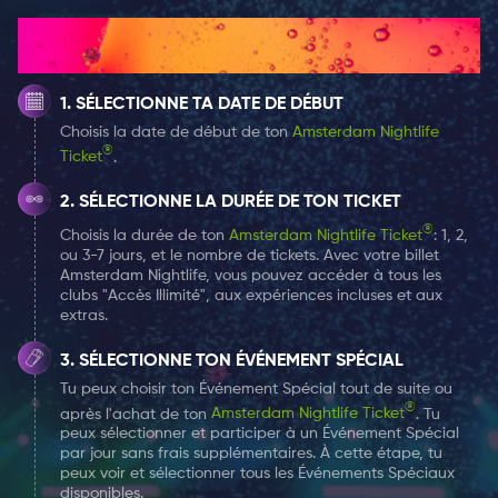
vient de devenir plus facile.
Comment ça marche
Le prix approximatif de la course est indiqué dans
SÉLECTIONNE TA DATE DE DÉBUT
l'application afin que vous, votre chauffeur et votre
Choisis la date de début de ton
Amsterdam Nightlife
porte-monnaie sachent exactement à quoi
®
Ticket
.
s’attendre.
Cette application géniale vous indique
également en temps réel qui est votre chauffeur, sa
SÉLECTIONNE LA DURÉE DE TON TICKET
cote Uber et son heure d'arrivée prévue.
®
Choisis la durée de ton
Amsterdam Nightlife Ticket
: 1, 2,
ou 3-7 jours, et le nombre de tickets. Avec votre billet
Amsterdam Nightlife, vous pouvez accéder à tous les
Uber est moins cher qu'un service de taxi ordinaire.
Le
clubs "Accès Illimité", aux expériences incluses et aux
montant de votre course sera débité sur votre carte
extras.
de crédit ou Paypal, que vous pouvez saisir lorsque
SÉLECTIONNE TON ÉVÉNEMENT SPÉCIAL
vous téléchargez l'application sur votre smartphone.
Tu peux choisir ton Événement Spécial tout de suite ou
®
après l'achat de ton
Amsterdam Nightlife Ticket
. Tu
Toutefois, si vous avez acheté le
billet Amsterdam
peux sélectionner et participer à un Événement Spécial
Nightlife
et que votre course coûte moins de 10 €, elle
par jour sans frais supplémentaires. À cette étape, tu
peux voir et sélectionner tous les Événements Spéciaux
sera gratuite !
L'application est facile à utiliser et vise
disponibles.