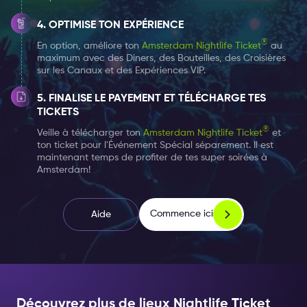
à rendre le processus aussi simple que possible.
OPTIMISE TON EXPÉRIENCE
Uber a également lancé un nouveau service appelé
®
En option, améliore ton
Amsterdam Nightlife Ticket
au
maximum avec des Diners, des Bouteilles, des Croisières
UberEATS.
Vous pouvez utiliser votre compte Uber
sur les Canaux et des Expériences VIP.
pour commander facilement les meilleurs plats dans
des restaurants fantastiques de la ville.
Commandez
FINALISE LE PAYEMENT ET TÉLÉCHARGE TES
TICKETS
de la nourriture avec l'application UberEATS et
®
dégustez-la à tout moment, où que vous soyez.
Veille à télécharger ton
Amsterdam Nightlife Ticket
et
ton ticket pour l'Événement Spécial séparement. Il est
maintenant temps de profiter de tes super soirées à
AVANTAGES DU BILLET AMSTERDAM
Amsterdam!
NIGHTLIFE
Tout cela vous semble trop beau ? Nous le pensons
Commence ici
Aide
aussi.
Heureusement, vous pouvez utiliser votre
billet
Amsterdam Nightlife
pour échanger les crédits sur
votre première course Uber ainsi que sur votre premier
repas avec UberEATS.
Découvrez plus de lieux Nightlife Ticket