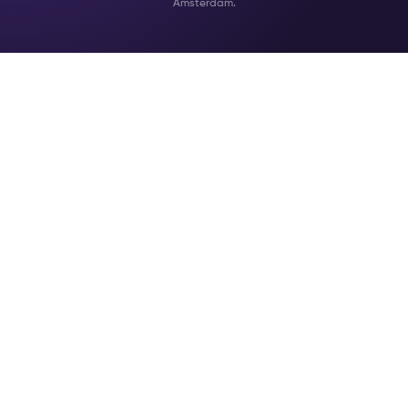
Amsterdam.
Commandez votre plat préféré pour le dîner ou
vérifiez ce qui est ouvert tard le soir sur UberEATS pour
les petits creux de fin de soirée (nous connaissons tous
cela).
Amsterdam Nightlife souhaite que votre
expérience soit la meilleure et la plus facile possible.
Nous sommes fiers de travailler avec Uber pour vous
offrir exactement cela.
Pour toute question ou
préoccupation, n'hésitez pas à nous contacter par le
biais de notre chat en direct ou par e-mail.
Vous
pouvez également consulter notre blog culinaire ici,
où nous énumérons nos plats traditionnels
néerlandais préférés.
(Chaque restaurant et
boulangerie listés peuvent être trouvés et commandés
avec l'application UberEATS).