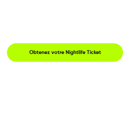
Obtenez votre Nightlife Ticket
The Netherlands, Herengracht 221, Amsterdam
Contactez-Nous
Amsterdam Nightlife Tips