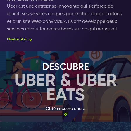
Uber est une entreprise innovante qui s'efforce de
fournir ses services uniques par le biais d'applications
et d'un site Web conviviaux.
Ils ont développé deux
services révolutionnaires basés sur ce qui manquait
dans la société moderne.
Montre plus
Vous pouvez obtenir des crédits Uber et UberEATS
avec le
billet Amsterdam Nightlife
.
Cependant, vous
DESCUBRE
devriez vous renseigner sur leurs services
UBER & UBER
exceptionnels et découvrir comment ils peuvent vous
aider.
EATS
L'application Uber est leur premier outil
révolutionnaire (téléchargeable sur votre smartphone
Obtén acceso ahora
ou votre tablette via l'app store) qui vous permet de
commander facilement un taxi où que vous
soyez.
Moins d'attente et moins de tracas, ce voyage