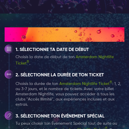
vos pieds.
Les avis sont élogieux sur le personnel amical qui est
toujours prêt pour une discussion joyeuse, et la
décoration de bison qui ajoute une touche unique
Comment ça marche
mais amusante au lieu. Oh, et avons-nous mentionné
la superbe musique et la bière ? C'est le genre
SÉLECTIONNE TA DATE DE DÉBUT
d'endroit où les découvertes accidentelles se
Choisis la date de début de ton
Amsterdam Nightlife
transforment en nuits inoubliables. Un client l'a résumé
®
Ticket
.
comme une 'excellente erreur' après avoir trébuché sur
Café Weber tard un samedi soir, pour se retrouver à
SÉLECTIONNE LA DURÉE DE TON TICKET
rester des heures, enchantés par l'ambiance, les
®
Choisis la durée de ton
Amsterdam Nightlife Ticket
: 1, 2,
boissons, et la musique.
ou 3-7 jours, et le nombre de tickets. Avec votre billet
Amsterdam Nightlife, vous pouvez accéder à tous les
DÉBLOQUEZ DES OFFRES DE BOISSONS EXCLUSIVES
clubs "Accès Illimité", aux expériences incluses et aux
AVEC VOTRE AMSTERDAM NIGHTLIFE TICKET
extras.
Au Café Weber, l'extraordinaire ne s'arrête pas à
SÉLECTIONNE TON ÉVÉNEMENT SPÉCIAL
l'ambiance. Avec votre billet Amsterdam Nightlife en
Tu peux choisir ton Événement Spécial tout de suite ou
main, votre recherche de gorgées délicieuses prend un
®