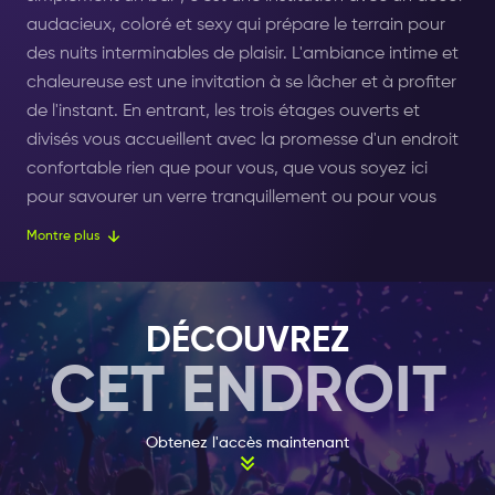
audacieux, coloré et sexy qui prépare le terrain pour
des nuits interminables de plaisir. L'ambiance intime et
chaleureuse est une invitation à se lâcher et à profiter
de l'instant. En entrant, les trois étages ouverts et
divisés vous accueillent avec la promesse d'un endroit
confortable rien que pour vous, que vous soyez ici
pour savourer un verre tranquillement ou pour vous
réjouir de la nuit avec des amis.
Montre plus
Ce repère bien-aimé a été le point de rendez-vous
pour différents groupes de personnes - musiciens,
personnalités du théâtre, poètes, psychologues pour
DÉCOUVREZ
chiens, étudiants, et à peu près n'importe qui est
CET ENDROIT
partant pour de bons moments. La musique amusante
et excitante est l'âme du Café Weber, faisant de
chaque nuit une expérience unique. Que vous soyez
Obtenez l'accès maintenant
fan de mélodies classiques ou de rythmes
contemporains, la musique ici est sûre de faire taper