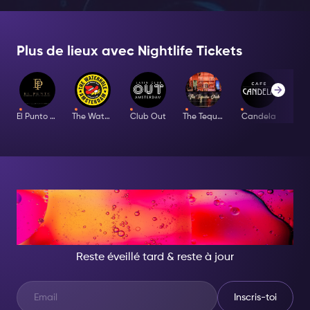
promesse d'une soirée mémorable font du Café Weber
une partie essentielle de votre aventure à Amsterdam.
Attrapez votre billet Nightlife, et dirigez-vous vers
Plus de lieux avec Nightlife Tickets
Marnixstraat 397. Café Weber est ouvert pour vos
aventures nocturnes de 16h00 à 03h00 du dimanche
au jeudi, et de 16h00 à 04h00 les vendredis et samedis.
La foule amusante, la musique diverse, et l'atmosphère
El Punto Latino
The Waterhole
Club Out
The Tequila Club
Candela
invitante font du Café Weber un joyau chéri dans la
scène nocturne vibrante d'Amsterdam.
CE SOIR, DEVIENS
QUELQU'UN D'INCROYABLE
Reste éveillé tard & reste à jour
Inscris-toi