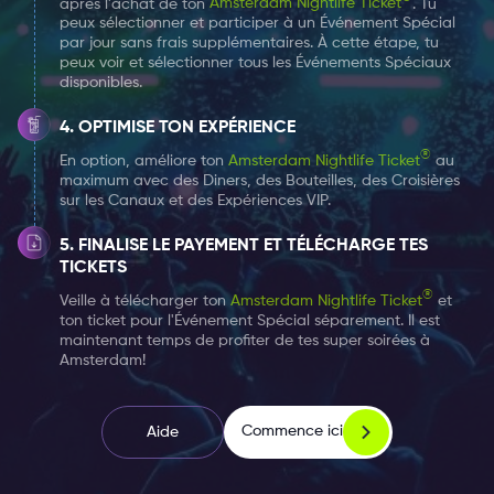
après l'achat de ton
Amsterdam Nightlife Ticket
. Tu
tournant agréable. Prêt à étancher votre soif ?
Votre
peux sélectionner et participer à un Événement Spécial
première commande au Café Weber vous offre un
par jour sans frais supplémentaires. À cette étape, tu
peux voir et sélectionner tous les Événements Spéciaux
exclusif 2-pour-1 sur toutes les boissons.
Oui, vous
disponibles.
avez bien entendu ! Que ce soit un cocktail acidulé, un
shot audacieux ou un mélange de boissons de votre
OPTIMISE TON EXPÉRIENCE
choix, l'offre tient. Et devinez quoi ? S
elon le type de
®
En option, améliore ton
Amsterdam Nightlife Ticket
au
maximum avec des Diners, des Bouteilles, des Croisières
billet Nightlife que vous choisissez, cette offre devient
sur les Canaux et des Expériences VIP.
plus excitante. Si vous prenez le billet de 2 jours, vous
pouvez profiter de cette offre les deux jours.
FINALISE LE PAYEMENT ET TÉLÉCHARGE TES
TICKETS
Maintenant, si vous optez pour le billet de 7 jours,
®
vous pouvez utiliser cette offre chaque jour de la
Veille à télécharger ton
Amsterdam Nightlife Ticket
et
ton ticket pour l'Événement Spécial séparement. Il est
semaine !
Il s'agit d'augmenter le plaisir et de savourer
maintenant temps de profiter de tes super soirées à
les vibrations, juste sous le toit cosy et animé du Café
Amsterdam!
Weber.
Avec votre billet Amsterdam Nightlife, chaque jour est
Commence ici
Aide
un bon jour pour explorer l'aura unique du Café Weber.
Les visages amicaux, le bison amusant sur le mur, et la