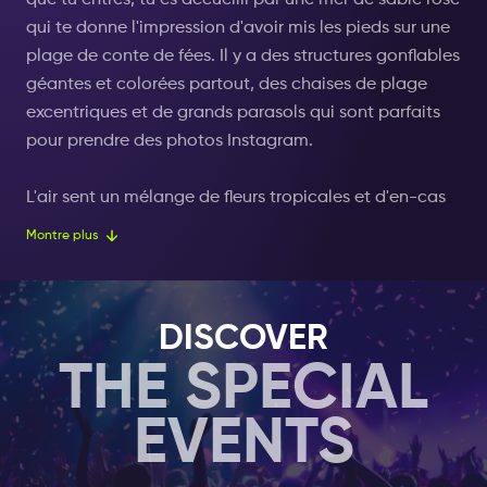
que tu entres, tu es accueilli par une mer de sable rose
qui te donne l'impression d'avoir mis les pieds sur une
plage de conte de fées. Il y a des structures gonflables
géantes et colorées partout, des chaises de plage
excentriques et de grands parasols qui sont parfaits
pour prendre des photos Instagram.
L'air sent un mélange de fleurs tropicales et d'en-cas
délicieux provenant des stands de nourriture situés à
Montre plus
proximité. Des enseignes en néon avec des phrases
amusantes éclairent l'endroit, lui donnant une lueur
fraîche et rosée. Le lagon artificiel transparent est
DISCOVER
parfait pour faire trempette ou flotter sur d'amusants
THE SPECIAL
flotteurs en forme de flamants roses, de licornes et de
beignets.
EVENTS
Il y a toujours de la musique, ce qui crée une
ambiance détendue et joyeuse qui donne envie de se