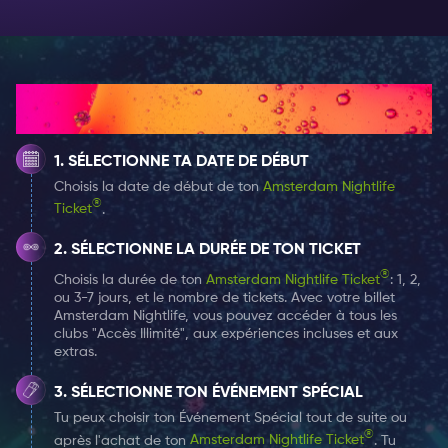
les Pink Beach Parties pour célébrer ton été 2024 !
À quoi s'attendre?
De délicieux cocktails
: Sirote des cocktails élaborés
par des experts qui te rafraîchiront toute la nuit
Comment ça marche
(disponibles à l'achat pendant l'événement).
Une musique étonnante
: Danse sur les rythmes de nos
SÉLECTIONNE TA DATE DE DÉBUT
DJs géniaux, qui diffusent les morceaux les plus
Choisis la date de début de ton
Amsterdam Nightlife
chauds pour vous faire bouger.
®
Ticket
.
Une foule de fêtards
: fais la fête avec une foule
animée, qui aime s'amuser.
SÉLECTIONNE LA DURÉE DE TON TICKET
Plage unique de la ville ros
e : Découvre le charme de
®
Choisis la durée de ton
Amsterdam Nightlife Ticket
: 1, 2,
ou 3-7 jours, et le nombre de tickets. Avec votre billet
notre plage au thème unique, parfaite pour les
Amsterdam Nightlife, vous pouvez accéder à tous les
moments Instagrammables.
clubs "Accès Illimité", aux expériences incluses et aux
Vibes tropicales
: Ressens l'ambiance estivale avec
extras.
des palmiers, du sable entre vos orteils et un cadre
SÉLECTIONNE TON ÉVÉNEMENT SPÉCIAL
tropical qui te fait oublier que tu es en ville.
Tu peux choisir ton Événement Spécial tout de suite ou
Les délices de la cuisine de rue
: Satisfais tes envies
®
après l'achat de ton
Amsterdam Nightlife Ticket
. Tu