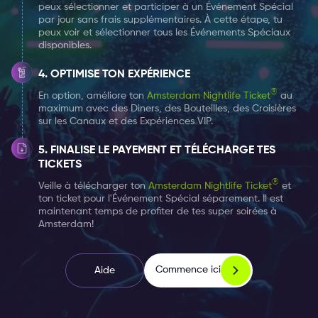
avec divers délicieux plats de rue proposés tout au
peux sélectionner et participer à un Événement Spécial
par jour sans frais supplémentaires. À cette étape, tu
long de la soirée (disponibles à l'achat pendant
peux voir et sélectionner tous les Événements Spéciaux
l'événement).
disponibles.
OPTIMISE TON EXPÉRIENCE
®
En option, améliore ton
Amsterdam Nightlife Ticket
au
maximum avec des Diners, des Bouteilles, des Croisières
sur les Canaux et des Expériences VIP.
FINALISE LE PAYEMENT ET TÉLÉCHARGE TES
TICKETS
®
Veille à télécharger ton
Amsterdam Nightlife Ticket
et
ton ticket pour l'Événement Spécial séparement. Il est
maintenant temps de profiter de tes super soirées à
Amsterdam!
Commence ici
Aide