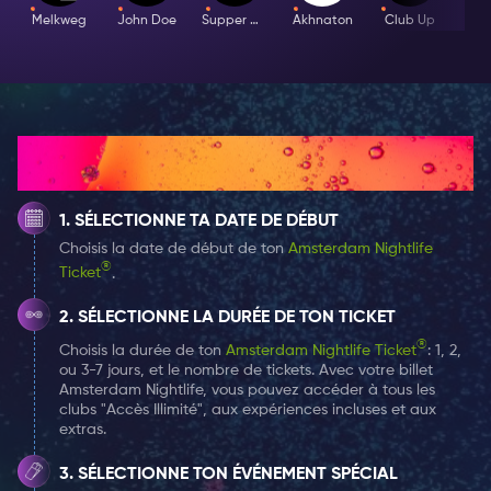
Une soirée musicale nostalgique
Melkweg
John Doe
Supper Club
Akhnaton
Club Up
Embrassez le charme d'une soirée à l'ancienne au Club
Hart Amsterdam, où l'ambiance élégante et
chaleureuse créée le cadre idéal pour profiter de
performances live captivantes. Depuis l'entrée sur le
tapis rouge jusqu'aux tables intimes, le Club Hart
Comment ça marche
Amsterdam apporte une touche de divertissement
sophistiqué d'une époque révolue.
SÉLECTIONNE TA DATE DE DÉBUT
Choisis la date de début de ton
Amsterdam Nightlife
Découvrez la magie du Club Hart Amsterdam
®
Ticket
.
Découvrez des événements exclusifs en ajoutant les
événements spéciaux à votre billet pour la vie
SÉLECTIONNE LA DURÉE DE TON TICKET
nocturne à Amsterdam, sans frais supplémentaires.
®
Choisis la durée de ton
Amsterdam Nightlife Ticket
: 1, 2,
ou 3-7 jours, et le nombre de tickets. Avec votre billet
Cela donne accès à l'événement et à une place assise
Amsterdam Nightlife, vous pouvez accéder à tous les
garantie. Veuillez noter que les boissons et les repas
clubs "Accès Illimité", aux expériences incluses et aux
peuvent être achetés séparément sur place et ne sont
extras.
pas inclus dans l'accès à l'événement spécial.
SÉLECTIONNE TON ÉVÉNEMENT SPÉCIAL