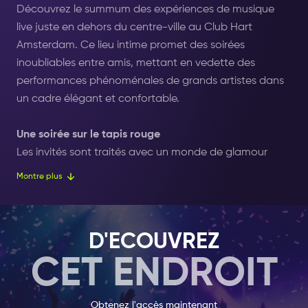
Découvrez le summum des expériences de musique
live juste en dehors du centre-ville au Club Hart
Amsterdam. Ce lieu intime promet des soirées
inoubliables entre amis, mettant en vedette des
performances phénoménales de grands artistes dans
un cadre élégant et confortable.
Une soirée sur le tapis rouge
Les invités sont traités avec un monde de glamour
lorsqu'ils sont accueillis avec une coupe de
Montre plus
champagne et un accueil sur le tapis rouge. Une
hôtesse gracieuse guide les visiteurs à leur table, où ils
peuvent se régaler de plats savoureux et de boissons
D'ECOUVREZ
rafraîchissantes tout en profitant du spectacle.
CET ENDROIT
Des performances vibrantes et immersives
Le DJ résident du Club Hart donne le ton avec des
Obtenez l'accès maintenant