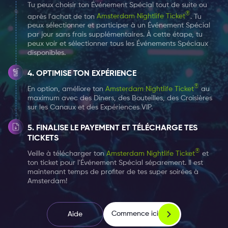
Tu peux choisir ton Événement Spécial tout de suite ou
N'oubliez pas d'arriver tôt et de vous séparer si vous
®
après l'achat de ton
Amsterdam Nightlife Ticket
. Tu
êtes avec un grand groupe.
peux sélectionner et participer à un Événement Spécial
par jour sans frais supplémentaires. À cette étape, tu
peux voir et sélectionner tous les Événements Spéciaux
Choisissez
ici
votre billet Nightlife 1, 2 ou 7 jours et
disponibles.
ajoutez les événements spéciaux au Club Hart
OPTIMISE TON EXPÉRIENCE
Amsterdam auxquels vous souhaitez assister - sans
®
En option, améliore ton
Amsterdam Nightlife Ticket
au
frais supplémentaires.
maximum avec des Diners, des Bouteilles, des Croisières
sur les Canaux et des Expériences VIP.
FINALISE LE PAYEMENT ET TÉLÉCHARGE TES
TICKETS
®
Veille à télécharger ton
Amsterdam Nightlife Ticket
et
ton ticket pour l'Événement Spécial séparement. Il est
maintenant temps de profiter de tes super soirées à
Amsterdam!
Commence ici
Aide