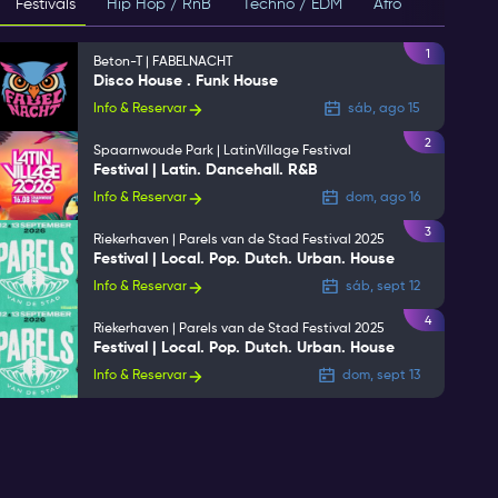
Festivals
Hip Hop / RnB
Techno / EDM
Afro
House
1
Beton-T | FABELNACHT
Disco House . Funk House
Info & Reservar
sáb, ago 15
2
Spaarnwoude Park | LatinVillage Festival
Festival | Latin. Dancehall. R&B
Info & Reservar
dom, ago 16
3
Riekerhaven | Parels van de Stad Festival 2025
Festival | Local. Pop. Dutch. Urban. House
Info & Reservar
sáb, sept 12
4
Riekerhaven | Parels van de Stad Festival 2025
Festival | Local. Pop. Dutch. Urban. House
Info & Reservar
dom, sept 13