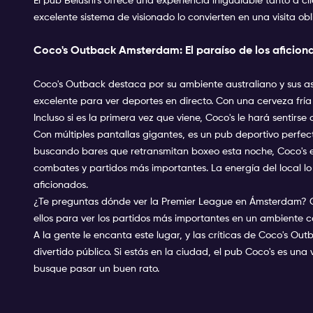
El pub Belushi's ofrece una experiencia inigualable tanto a c
excelente sistema de visionado lo convierten en una visita o
Coco's Outback Amsterdam: El paraíso de los aficion
Coco's Outback destaca por su ambiente australiano y sus asi
excelente para ver deportes en directo. Con una cerveza frí
Incluso si es la primera vez que viene, Coco's le hará sentirs
Con múltiples pantallas gigantes, es un pub deportivo perfecto
buscando bares que retransmitan boxeo esta noche, Coco's es
combates y partidos más importantes. La energía del local 
aficionados.
¿Te preguntas dónde ver la Premier League en Ámsterdam? Co
ellos para ver los partidos más importantes en un ambiente
A la gente le encanta este lugar, y las críticas de Coco's Ou
divertido público. Si estás en la ciudad, el pub Coco's es una
busque pasar un buen rato.