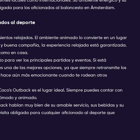
lientes locales como internacionales. Su ambiente enérgico y su
bligada para los aficionados al baloncesto en Ámsterdam.
ados al deporte
entos relajados. El ambiente animado lo convierte en un lugar
a y buena compañía, la experiencia relajada está garantizada.
e como en casa.
 para ver los principales partidos y eventos. Si está
 una de las mejores opciones, ya que siempre retransmite los
lo hace aún más emocionante cuando te rodean otros
co's Outback es el lugar ideal. Siempre puedes contar con
 cómodo y animado.
tback hablan muy bien de su amable servicio, sus bebidas y su
 visita obligada para cualquier aficionado al deporte que