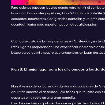
En qué bares se verá el comba
Para quienes busquen lugares donde retransmitir el combate 
la acción. Dos locales populares, Coco's Outback y Satellite 
combates importantes. Con grandes pantallas y un ambiente e
acontecimientos más importantes con otros aficionados.
Cuando se trata de bares y deportes en Ámsterdam, no tendr
Estos lugares proporcionan una experiencia inolvidable abs
boxeo cerca de mí y seguro que encuentras un lugar destaca
Plan B: El mejor lugar para los aficionados a los dard
Plan B es uno de los bares con dardos más populares de Ámst
aburrirás durante el descanso. Sólo tienes que reunirte con t
deportes en directo en una gran pantalla.
Para los que buscan pubs en los que se proyecten dardos, Pl