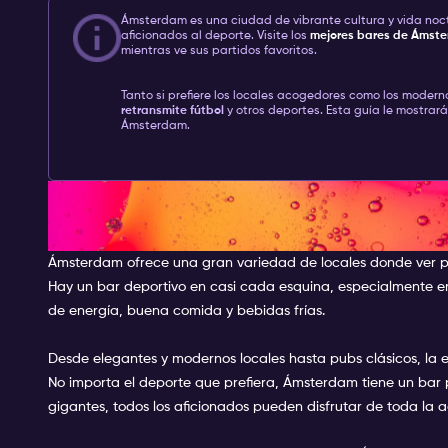
Ámsterdam es una ciudad de vibrante cultura y vida noc
aficionados al deporte. Visite los
mejores
bares de Ámst
mientras ve sus partidos favoritos.
Tanto si prefiere los locales acogedores como los moder
retransmite fútbol
y otros deportes. Esta guía le mostrará
Ámsterdam.
Sports Bar Amsterdam: Un cent
deporte en directo
Ámsterdam ofrece una gran variedad de locales donde ver p
Hay un bar deportivo en casi cada esquina, especialmente en 
de energía, buena comida y bebidas frías.
Desde elegantes y modernos locales hasta pubs clásicos, la 
No importa el deporte que prefiera, Ámsterdam tiene un bar 
gigantes, todos los aficionados pueden disfrutar de toda la 