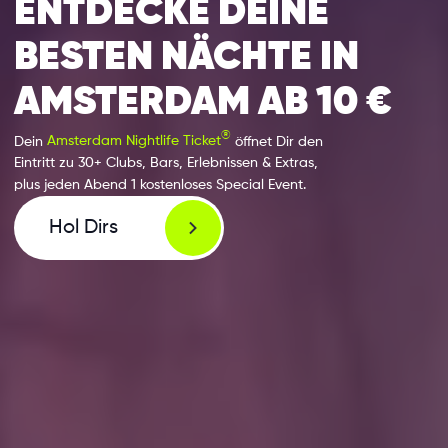
ENTDECKE DEINE
BESTEN NÄCHTE IN
AMSTERDAM AB 10 €
®
Dein
Amsterdam Nightlife Ticket
öffnet Dir den
Eintritt zu 30+ Clubs, Bars, Erlebnissen & Extras,
plus jeden Abend 1 kostenloses Special Event.
Hol Dirs